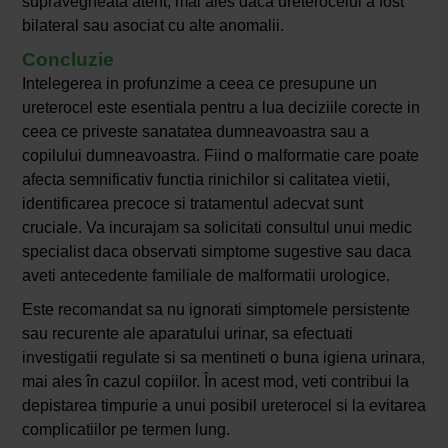
supravegheata atent, mai ales daca ureterocelul a fost
bilateral sau asociat cu alte anomalii.
Concluzie
Intelegerea in profunzime a ceea ce presupune un
ureterocel este esentiala pentru a lua deciziile corecte in
ceea ce priveste sanatatea dumneavoastra sau a
copilului dumneavoastra. Fiind o malformatie care poate
afecta semnificativ functia rinichilor si calitatea vietii,
identificarea precoce si tratamentul adecvat sunt
cruciale. Va incurajam sa solicitati consultul unui medic
specialist daca observati simptome sugestive sau daca
aveti antecedente familiale de malformatii urologice.
Este recomandat sa nu ignorati simptomele persistente
sau recurente ale aparatului urinar, sa efectuati
investigatii regulate si sa mentineti o buna igiena urinara,
mai ales în cazul copiilor. În acest mod, veti contribui la
depistarea timpurie a unui posibil ureterocel si la evitarea
complicatiilor pe termen lung.