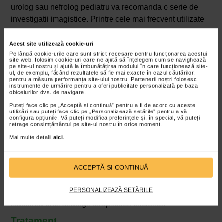
urolog sau nefrolog pediatru va recomanda o serie de
investigatii imagistice. Printre cele mai frecvent utilizate
se numara:
Acest site utilizează cookie-uri
Ecografia abdominala:
evidentiaza dilatarea ureterului si
Pe lângă cookie-urile care sunt strict necesare pentru funcționarea acestui
prezenta unei mase chistice in vezica.
site web, folosim cookie-uri care ne ajută să înțelegem cum se navighează
pe site-ul nostru și ajută la îmbunătățirea modului în care funcționează site-
ul, de exemplu, făcând rezultatele să fie mai exacte în cazul căutărilor,
Urografia intravenoasa (UIV):
ajuta la vizualizarea
pentru a măsura performanța site-ului nostru. Partenerii noștri folosesc
instrumente de urmărire pentru a oferi publicitate personalizată pe baza
intregului tract urinar.
obiceiurilor dvs. de navigare.
Cistografia mictionala:
detecteaza refluxul vezico-
Puteți face clic pe „Acceptă si continuă” pentru a fi de acord cu aceste
utilizări sau puteți face clic pe „Personalizează setările” pentru a vă
ureteral asociat cu ureterocelul.
configura opțiunile. Vă puteți modifica preferințele și, în special, vă puteți
retrage consimțământul pe site-ul nostru în orice moment.
RMN sau CT abdominal:
ofera detalii suplimentare in
Mai multe detalii
aici
.
cazurile complicate.
Cistoscopia:
permite vizualizarea directa a ureterocelului
ACCEPTĂ SI CONTINUĂ
si evaluarea starii uretrei si a vezicii.
PERSONALIZEAZĂ SETĂRILE
Un diagnostic corect si complet este esential pentru
stabilirea unei strategii terapeutice eficiente.
Tratament