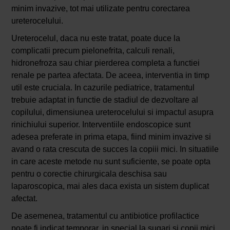
minim invazive, tot mai utilizate pentru corectarea
ureterocelului.
Ureterocelul, daca nu este tratat, poate duce la
complicatii precum pielonefrita, calculi renali,
hidronefroza sau chiar pierderea completa a functiei
renale pe partea afectata. De aceea, interventia in timp
util este cruciala. In cazurile pediatrice, tratamentul
trebuie adaptat in functie de stadiul de dezvoltare al
copilului, dimensiunea ureterocelului si impactul asupra
rinichiului superior. Interventiile endoscopice sunt
adesea preferate in prima etapa, fiind minim invazive si
avand o rata crescuta de succes la copiii mici. In situatiile
in care aceste metode nu sunt suficiente, se poate opta
pentru o corectie chirurgicala deschisa sau
laparoscopica, mai ales daca exista un sistem duplicat
afectat.
De asemenea, tratamentul cu antibiotice profilactice
poate fi indicat temporar, in special la sugari si copii mici,