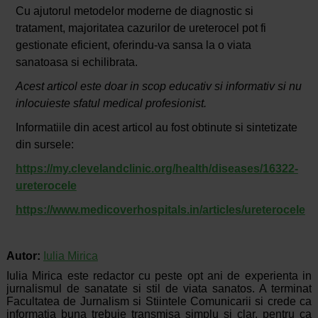
Cu ajutorul metodelor moderne de diagnostic si
tratament, majoritatea cazurilor de ureterocel pot fi
gestionate eficient, oferindu-va sansa la o viata
sanatoasa si echilibrata.
Acest articol este doar in scop educativ si informativ si nu
inlocuieste sfatul medical profesionist.
Informatiile din acest articol au fost obtinute si sintetizate
din sursele:
https://my.clevelandclinic.org/health/diseases/16322-
ureterocele
https://www.medicoverhospitals.in/articles/ureterocele
Autor:
Iulia Mirica
Iulia Mirica este redactor cu peste opt ani de experienta in
jurnalismul de sanatate si stil de viata sanatos. A terminat
Facultatea de Jurnalism si Stiintele Comunicarii si crede ca
informatia buna trebuie transmisa simplu si clar, pentru ca