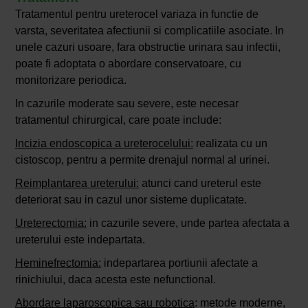
Tratamentul pentru ureterocel variaza in functie de
varsta, severitatea afectiunii si complicatiile asociate. In
unele cazuri usoare, fara obstructie urinara sau infectii,
poate fi adoptata o abordare conservatoare, cu
monitorizare periodica.
In cazurile moderate sau severe, este necesar
tratamentul chirurgical, care poate include:
Incizia endoscopica a ureterocelului:
realizata cu un
cistoscop, pentru a permite drenajul normal al urinei.
Reimplantarea ureterului:
atunci cand ureterul este
deteriorat sau in cazul unor sisteme duplicatate.
Ureterectomia:
in cazurile severe, unde partea afectata a
ureterului este indepartata.
Heminefrectomia:
indepartarea portiunii afectate a
rinichiului, daca acesta este nefunctional.
Abordare laparoscopica sau robotica
: metode moderne,