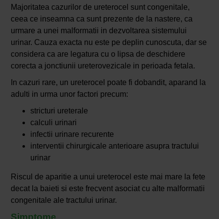
Majoritatea cazurilor de ureterocel sunt congenitale,
ceea ce inseamna ca sunt prezente de la nastere, ca
urmare a unei malformatii in dezvoltarea sistemului
urinar. Cauza exacta nu este pe deplin cunoscuta, dar se
considera ca are legatura cu o lipsa de deschidere
corecta a jonctiunii ureterovezicale in perioada fetala.
In cazuri rare, un ureterocel poate fi dobandit, aparand la
adulti in urma unor factori precum:
stricturi ureterale
calculi urinari
infectii urinare recurente
interventii chirurgicale anterioare asupra tractului
urinar
Riscul de aparitie a unui ureterocel este mai mare la fete
decat la baieti si este frecvent asociat cu alte malformatii
congenitale ale tractului urinar.
Simptome