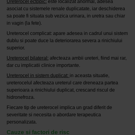
Ureterocel ectopic:
este localizat anormal, adesea
asociat cu sistemele renale duplicatate, iar deschiderea
sa poate fi situata sub vezica urinara, in uretra sau chiar
in vagin (la fete).
Ureterocel complicat: apare adesea in cadrul unui sistem
dublu si poate duce la deteriorarea severa a rinichiului
superior.
Ureterocel bilateral:
afecteaza ambii ureteri, fiind mai rar,
dar cu implicatii clinice importante.
Ureterocel in sistem duplicat:
in aceasta situatie,
ureterocelul afecteaza ureterul care dreneaza partea
superioara a rinichiului duplicat, crescand riscul de
hidronefroza.
Fiecare tip de ureterocel implica un grad diferit de
severitate si necesita o abordare terapeutica
personalizata.
Cauze si factori de risc