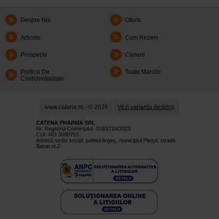
Despre Noi
Oferte
Articole
Cum Rezerv
Prospecte
Cariere
Politica De
Toate Marcile
Confidentialitate
www.catena.ro - © 2026
Vezi varianta desktop
CATENA PHARMA SRL
Nr. Registrul Comerţului: J03/2710/2023
CUI: RO 3008793
Adresă sediu social: judetul Argeş, municipiul Piteşti, strada
Banat nr.2