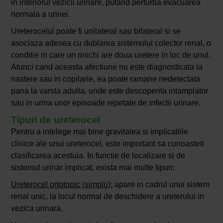
in interiorul vezicii urinare, putand perturba evacuarea
normala a urinei.
Ureterocelul poate fi unilateral sau bilateral si se
asociaza adesea cu dublarea sistemului colector renal, o
conditie in care un rinichi are doua uretere in loc de unul.
Atunci cand aceasta afectiune nu este diagnosticata la
nastere sau in copilarie, ea poate ramane nedetectata
pana la varsta adulta, unde este descoperita intamplator
sau in urma unor episoade repetate de infectii urinare.
Tipuri de ureterocel
Pentru a intelege mai bine gravitatea si implicatiile
clinice ale unui ureterocel, este important sa cunoasteti
clasificarea acestuia. In functie de localizare si de
sistemul urinar implicat, exista mai multe tipuri:
Ureterocel ortotopic (simplu):
apare in cadrul unui sistem
renal unic, la locul normal de deschidere a ureterului in
vezica urinara.