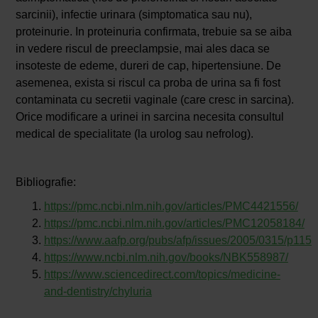
sarcinii), infectie urinara (simptomatica sau nu),
proteinurie. In proteinuria confirmata, trebuie sa se aiba
in vedere riscul de preeclampsie, mai ales daca se
insoteste de edeme, dureri de cap, hipertensiune. De
asemenea, exista si riscul ca proba de urina sa fi fost
contaminata cu secretii vaginale (care cresc in sarcina).
Orice modificare a urinei in sarcina necesita consultul
medical de specialitate (la urolog sau nefrolog).
Bibliografie:
https://pmc.ncbi.nlm.nih.gov/articles/PMC4421556/
https://pmc.ncbi.nlm.nih.gov/articles/PMC12058184/
https://www.aafp.org/pubs/afp/issues/2005/0315/p1153
https://www.ncbi.nlm.nih.gov/books/NBK558987/
https://www.sciencedirect.com/topics/medicine-
and-dentistry/chyluria