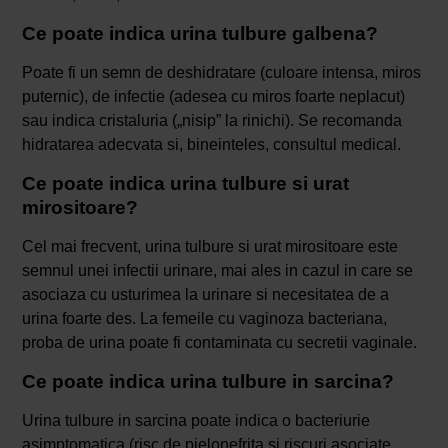
Ce poate indica urina tulbure galbena?
Poate fi un semn de deshidratare (culoare intensa, miros
puternic), de infectie (adesea cu miros foarte neplacut)
sau indica cristaluria („nisip” la rinichi). Se recomanda
hidratarea adecvata si, bineinteles, consultul medical.
Ce poate indica urina tulbure si urat
mirositoare?
Cel mai frecvent, urina tulbure si urat mirositoare este
semnul unei infectii urinare, mai ales in cazul in care se
asociaza cu usturimea la urinare si necesitatea de a
urina foarte des. La femeile cu vaginoza bacteriana,
proba de urina poate fi contaminata cu secretii vaginale.
Ce poate indica urina tulbure in sarcina?
Urina tulbure in sarcina poate indica o bacteriurie
asimptomatica (risc de pielonefrita si riscuri asociate