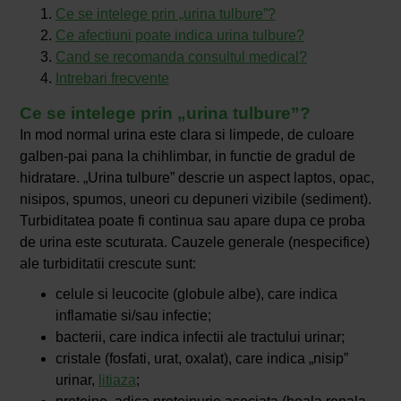
Ce se intelege prin „urina tulbure”?
Ce afectiuni poate indica urina tulbure?
Cand se recomanda consultul medical?
Intrebari frecvente
Ce se intelege prin „urina tulbure”?
In mod normal urina este clara si limpede, de culoare
galben-pai pana la chihlimbar, in functie de gradul de
hidratare. „Urina tulbure” descrie un aspect laptos, opac,
nisipos, spumos, uneori cu depuneri vizibile (sediment).
Turbiditatea poate fi continua sau apare dupa ce proba
de urina este scuturata. Cauzele generale (nespecifice)
ale turbiditatii crescute sunt:
celule si leucocite (globule albe), care indica
inflamatie si/sau infectie;
bacterii, care indica infectii ale tractului urinar;
cristale (fosfati, urat, oxalat), care indica „nisip”
urinar,
litiaza
;