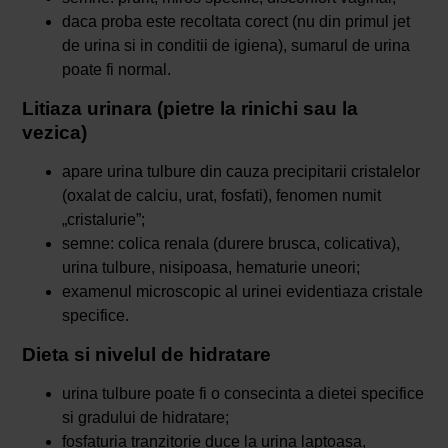
daca proba este recoltata corect (nu din primul jet
de urina si in conditii de igiena), sumarul de urina
poate fi normal.
Litiaza urinara (pietre la rinichi sau la
vezica)
apare urina tulbure din cauza precipitarii cristalelor
(oxalat de calciu, urat, fosfati), fenomen numit
„cristalurie”;
semne: colica renala (durere brusca, colicativa),
urina tulbure, nisipoasa, hematurie uneori;
examenul microscopic al urinei evidentiaza cristale
specifice.
Dieta si nivelul de hidratare
urina tulbure poate fi o consecinta a dietei specifice
si gradului de hidratare;
fosfaturia tranzitorie duce la urina laptoasa,