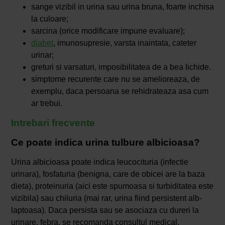
sange vizibil in urina sau urina bruna, foarte inchisa
la culoare;
sarcina (orice modificare impune evaluare);
diabet
, imunosupresie, varsta inaintata, cateter
urinar;
greturi si varsaturi, imposibilitatea de a bea lichide.
simptome recurente care nu se amelioreaza, de
exemplu, daca persoana se rehidrateaza asa cum
ar trebui.
Intrebari frecvente
Ce poate indica urina tulbure albicioasa?
Urina albicioasa poate indica leucocituria (infectie
urinara), fosfaturia (benigna, care de obicei are la baza
dieta), proteinuria (aici este spumoasa si turbiditatea este
vizibila) sau chiluria (mai rar, urina fiind persistent alb-
laptoasa). Daca persista sau se asociaza cu dureri la
urinare, febra, se recomanda consultul medical.