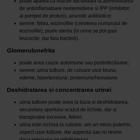
poate aparea ca reactie secundara la administrarea
de antiinflamatoare nesteroidiene si IPP (inhibitori
ai pompei de protoni), anumite antibiotice;
semne: febra, eozinofilie (cresterea numarului de
eozinofile), piurie sterila (in urina se pot gasi
leucocite, dar fara bacterii).
Glomerulonefrita
poate avea cauze autoimune sau postinfectioase;
semne: urina tulbure, de culoare usor bruna,
edeme, hipertensiune, proteinurie/hematurie.
Deshidratarea si concentrarea urinei
urina tulbure poate avea la baza si deshidratarea,
secundara aportului scazut de lichide, dar si
transpiratiei excesive, febrei;
urina este inchisa la culoare, are un miros puternic,
aspect usor tulbure, dar aspectul sau isi revine
daca persoana se rehidrateaza.