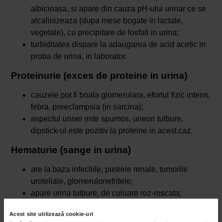
albicioasa, si apare din cauza pH-ului urinar ce se
alcalinizeaza (dupa mese bogate in lactate,
vegetale), cu precipitare de fosfati in urina;
turbiditatea dispare la adaugarea de acid acetic in
proba de urina, in laborator.
Proteinurie (exces de proteine in urina)
cauzele pot fi boala glomerulara, efortul fizic intens,
febra, preeclampsia (in sarcina);
aspectul urinei este spumos, uneori tulbure,
dipstick-ul este pozitiv la proteine in acest caz.
Hematurie (sange in urina)
are la baza infectiile, pietrele renale, tumorile
uroteliale, glomerulonefritele;
apare urina tulbure, de culoare roz-roscata;
un semn de alarma important este hematuria
Acest site utilizează cookie-uri
macroscopica, vizibila cu ochiul liber, in acest caz