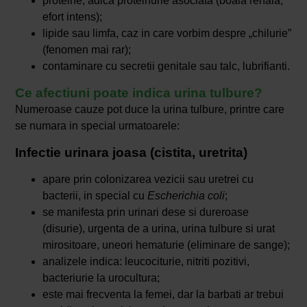
proteine, adica proteinurie asociata (boala renala,
efort intens);
lipide sau limfa, caz in care vorbim despre „chilurie”
(fenomen mai rar);
contaminare cu secretii genitale sau talc, lubrifianti.
Ce afectiuni poate indica urina tulbure?
Numeroase cauze pot duce la urina tulbure, printre care
se numara in special urmatoarele:
Infectie urinara joasa (cistita, uretrita)
apare prin colonizarea vezicii sau uretrei cu
bacterii, in special cu
Escherichia coli
;
se manifesta prin urinari dese si dureroase
(disurie), urgenta de a urina, urina tulbure si urat
mirositoare, uneori hematurie (eliminare de sange);
analizele indica: leucociturie, nitriti pozitivi,
bacteriurie la urocultura;
este mai frecventa la femei, dar la barbati ar trebui