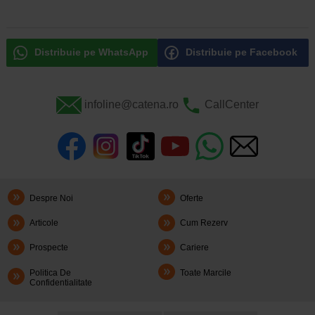
Distribuie pe WhatsApp
Distribuie pe Facebook
infoline@catena.ro
CallCenter
Despre Noi
Oferte
Articole
Cum Rezerv
Prospecte
Cariere
Politica De
Toate Marcile
Confidentialitate