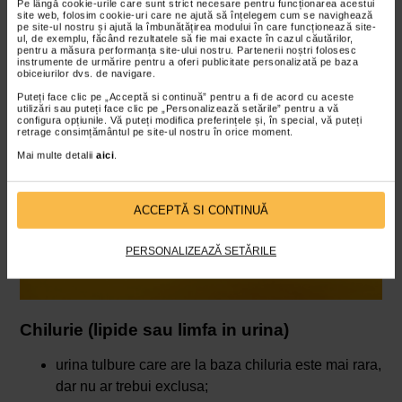
Pe lângă cookie-urile care sunt strict necesare pentru funcționarea acestui
recomandandu-se consultul urologului sau
site web, folosim cookie-uri care ne ajută să înțelegem cum se navighează
pe site-ul nostru și ajută la îmbunătățirea modului în care funcționează site-
nefrologului.
ul, de exemplu, făcând rezultatele să fie mai exacte în cazul căutărilor,
pentru a măsura performanța site-ului nostru. Partenerii noștri folosesc
instrumente de urmărire pentru a oferi publicitate personalizată pe baza
obiceiurilor dvs. de navigare.
Puteți face clic pe „Acceptă si continuă” pentru a fi de acord cu aceste
utilizări sau puteți face clic pe „Personalizează setările” pentru a vă
configura opțiunile. Vă puteți modifica preferințele și, în special, vă puteți
retrage consimțământul pe site-ul nostru în orice moment.
Mai multe detalii
aici
.
ACCEPTĂ SI CONTINUĂ
PERSONALIZEAZĂ SETĂRILE
Chilurie (lipide sau limfa in urina)
urina tulbure care are la baza chiluria este mai rara,
dar nu ar trebui exclusa;