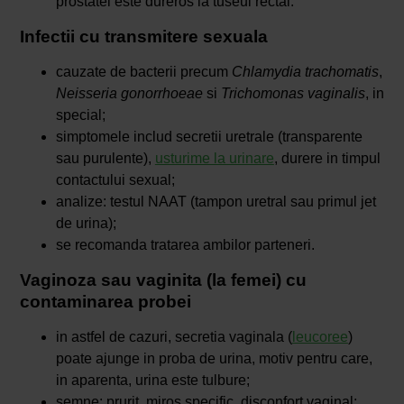
prostatei este dureros la tuseul rectal.
Infectii cu transmitere sexuala
cauzate de bacterii precum
Chlamydia trachomatis
,
Neisseria gonorrhoeae
si
Trichomonas
vaginalis
, in
special;
simptomele includ secretii uretrale (transparente
sau purulente),
usturime la urinare
, durere in timpul
contactului sexual;
analize: testul NAAT (tampon uretral sau primul jet
de urina);
se recomanda tratarea ambilor parteneri.
Vaginoza sau vaginita (la femei) cu
contaminarea probei
in astfel de cazuri, secretia vaginala (
leucoree
)
poate ajunge in proba de urina, motiv pentru care,
in aparenta, urina este tulbure;
semne: prurit, miros specific, disconfort vaginal;