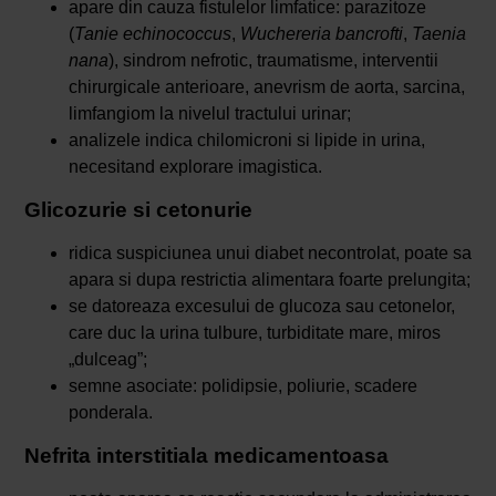
apare din cauza fistulelor limfatice: parazitoze
(
Tanie echinococcus
,
Wuchereria bancrofti
,
Taenia
nana
), sindrom nefrotic, traumatisme, interventii
chirurgicale anterioare, anevrism de aorta, sarcina,
limfangiom la nivelul tractului urinar;
analizele indica chilomicroni si lipide in urina,
necesitand explorare imagistica.
Glicozurie si cetonurie
ridica suspiciunea unui diabet necontrolat, poate sa
apara si dupa restrictia alimentara foarte prelungita;
se datoreaza excesului de glucoza sau cetonelor,
care duc la urina tulbure, turbiditate mare, miros
„dulceag”;
semne asociate: polidipsie, poliurie, scadere
ponderala.
Nefrita interstitiala medicamentoasa