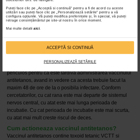
Puteți face clic pe „Acceptă si continuă” pentru a fi de acord cu aceste
utilizări sau puteți face clic pe „Personalizează setările” pentru a vă
configura opțiunile. Vă puteți modifica preferințele și, în special, vă puteți
retrage consimțământul pe site-ul nostru în orice moment.
Mai multe detalii
aici
.
ACCEPTĂ SI CONTINUĂ
Simptomele tetanosului pot sa apara in aproximativ 6-14
PERSONALIZEAZĂ SETĂRILE
zile de la infectare, media fiind de 8 zile, aspect care este
periculos pentru ca este tardiva administrarea vaccinului
antitetanos, avand in vedere ca acesta trebuie facut la
maxim 48 de ore de la o posibila infectare. Conform
cercetatorilor, cu cat rana este mai departe de sistemul
nervos central, cu atat este mai lunga perioada de
incubatie. Cu cat perioada de incubatie este mai scurta,
cu atat mai mult creste riscul de deces.
Cum actioneaza vaccinul antitetanos?
Vaccinul antitetanos contine toxoid tetanic VCTT si