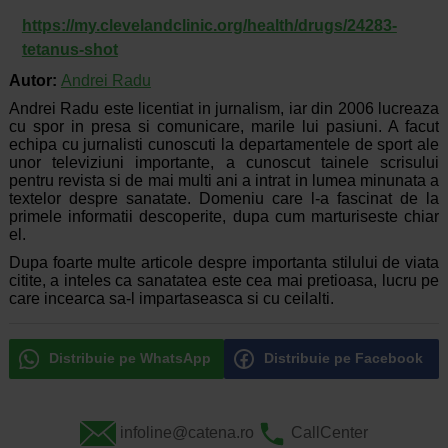
https://my.clevelandclinic.org/health/drugs/24283-
tetanus-shot
Autor:
Andrei Radu
Andrei Radu este licentiat in jurnalism, iar din 2006 lucreaza
cu spor in presa si comunicare, marile lui pasiuni. A facut
echipa cu jurnalisti cunoscuti la departamentele de sport ale
unor televiziuni importante, a cunoscut tainele scrisului
pentru revista si de mai multi ani a intrat in lumea minunata a
textelor despre sanatate. Domeniu care l-a fascinat de la
primele informatii descoperite, dupa cum marturiseste chiar
el.
Dupa foarte multe articole despre importanta stilului de viata
citite, a inteles ca sanatatea este cea mai pretioasa, lucru pe
care incearca sa-l impartaseasca si cu ceilalti.
Distribuie pe WhatsApp
Distribuie pe Facebook
infoline@catena.ro
CallCenter