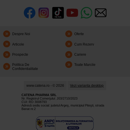
Despre Noi
Oferte
Articole
Cum Rezerv
Prospecte
Cariere
Politica De
Toate Marcile
Confidentialitate
www.catena.ro - © 2026
Vezi varianta desktop
CATENA PHARMA SRL
Nr. Registrul Comerţului: J03/2710/2023
CUI: RO 3008793
Adresă sediu social: judetul Argeş, municipiul Piteşti, strada
Banat nr.2