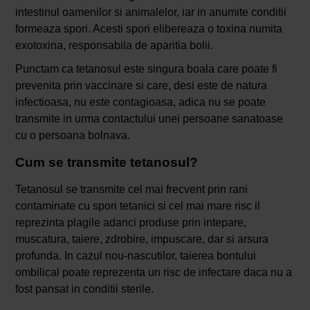
intestinul oamenilor si animalelor, iar in anumite conditii
formeaza spori. Acesti spori elibereaza o toxina numita
exotoxina, responsabila de aparitia bolii.
Punctam ca tetanosul este singura boala care poate fi
prevenita prin vaccinare si care, desi este de natura
infectioasa, nu este contagioasa, adica nu se poate
transmite in urma contactului unei persoane sanatoase
cu o persoana bolnava.
Cum se transmite tetanosul?
Tetanosul se transmite cel mai frecvent prin rani
contaminate cu spori tetanici si cel mai mare risc il
reprezinta plagile adanci produse prin intepare,
muscatura, taiere, zdrobire, impuscare, dar si arsura
profunda. In cazul nou-nascutilor, taierea bontului
ombilical poate reprezenta un risc de infectare daca nu a
fost pansat in conditii sterile.