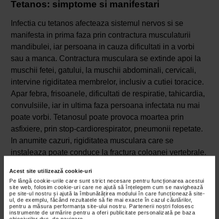
Tetanos: simptome si manifestari
Infectia cu tetanos afecteaza sistemul nervos si se
manifesta in prima faza prin contractura musculaturii
mandibulei, iar persoana in cauza dificultati in a vorbi
sau a manca. Contractura musculara se extinde apoi la
muschii fetei, gatului, la muschii abdominali, cervicali,
intervine rigiditatea membrelor, inclusiv a cutiei toracice.
Apar febra, frisoanele, dificultati de respiratie, tahicardia,
convulsiile, iar in ultima faza persoana infectata nu mai
poate vorbi. Tetanosul poate provoca moartea prin
asfixiere, prin stop-cardiorespirator, pneumonii repetate.
In anumite cazuri, rigiditatea musculara care se
instaleaza poate conduce la fractura coloanei vertebrale.
Acest site utilizează cookie-uri
Pe lângă cookie-urile care sunt strict necesare pentru funcționarea acestui
site web, folosim cookie-uri care ne ajută să înțelegem cum se navighează
pe site-ul nostru și ajută la îmbunătățirea modului în care funcționează site-
ul, de exemplu, făcând rezultatele să fie mai exacte în cazul căutărilor,
pentru a măsura performanța site-ului nostru. Partenerii noștri folosesc
instrumente de urmărire pentru a oferi publicitate personalizată pe baza
obiceiurilor dvs. de navigare.