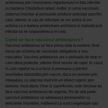
actioneaza prin imunizarea organismului in fata infectiei
cu bacteria Clostridium tetani. Astfel, in urma vaccinarii,
sistemul imunitar al persoanei produce anticorpi specifici
care, ulterior, in caz de infectare se vor activa si vor
actiona ca o bariera protectoare anihiland si impiedicand
infectia sa se raspandeasca in corp.
Cand se face vaccinul antitetanos?
Vaccinul antitetanos se face prima data la nastere, fiind
inclus pe schema de vaccinare obligatorie a nou-
nascutilor. Vaccinul antitetanos are o perioada de timp in
care ofera protectie, ulterior fiind nevoie de rapel. In cazul
in care rapelul nu s-a facut si persoana a pierdut
imunitatea dobandita prin vaccin, daca se raneste prin
intepatura, cu atat mai mult intr-un obiect ruginit, prin
taietura, muscatura, chiar si superficiala, este necesar sa
faca vaccinul antitetanos de urgenta. Pe de alta parte,
vaccinul antitetanos se adreseaza persoanelor cu
deficiente imunitare, indiferent ca sunt congenitale sau