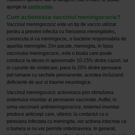
ajunge la
septicemie
.
Cum actioneaza vaccinul meningococic?
Vaccinul meningococic este un tip de vaccin utilizat
pentru a preveni infectia cu
Neisseria meningitides
,
cunoscuta si ca meningococ, o bacterie responsabila de
aparitia meningitei. Din pacate, meningita, in lipsa
vaccinului meningococic, este o boala care poate
conduce la deces in aproximativ 10-15% dintre cazuri, iar
in cazurile de vindecare, pana la 20% dintre persoane
pot ramane cu sechele permanente, acestea incluzand
deficiente de auz si traume neurologice.
Vaccinul meningococic actioneaza prin stimularea
sistemului imunitar al persoanei vaccinate. Astfel, in
urma vaccinarii antimeningococice, sistemul imunitar
produce anticorpi care, ulterior, la contactul cu o
persoana infectata cu meningita, vor actiona intocmai ca
o bariera si nu vor permite imbolnavirea. In general,