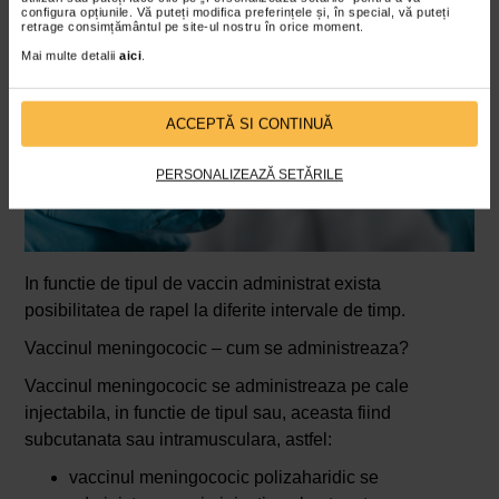
configura opțiunile. Vă puteți modifica preferințele și, în special, vă puteți
retrage consimțământul pe site-ul nostru în orice moment.
Mai multe detalii
aici
.
ACCEPTĂ SI CONTINUĂ
PERSONALIZEAZĂ SETĂRILE
In functie de tipul de vaccin administrat exista
posibilitatea de rapel la diferite intervale de timp.
Vaccinul meningococic – cum se administreaza?
Vaccinul meningococic se administreaza pe cale
injectabila, in functie de tipul sau, aceasta fiind
subcutanata sau intramusculara, astfel:
vaccinul meningococic polizaharidic se