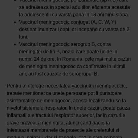
se adreseaza in special adultilor, eficienta acestuia
la adolescentii cu varsta pana in 18 ani fiind slaba.
Vaccinul meningococic conjugat (A, C, W, Y)
destinat imunizarii copiilor incepand cu varsta de 2
luni.
Vaccinul meningococic serogrup B, contra
meningitei de tip B, boala care poate ucide in
numai 24 de ore. In Romania, cele mai multe cazuri
de meningita meningococica confirmate in ultimii
ani, au fost cauzate de serogrupul B.
Pentru a intelege necesitatea vaccinului meningococic,
trebuie mentionat ca unele persoane pot fi purtatoare
asimtomatice de meningococ, acesta localizandu-se la
nivelul sistemului respirator. In unele cazuri, poate cauza
inflamatii ale tractului respirator superior, iar in cazurile
grave provoaca meningita, atunci cand bacteria
infesteaza membranele de protectie ale creierului si
maduvei spinarii, dar si sangele, caz in care se poate