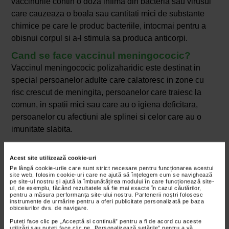
vaccinurile contin o doza infima din bacteria sau virusul
care cauzeaza o boala sau cantitati mici de substante
chimice pe care le produc bacteriile, intocmai pentru a
obisnui corpul si a-l stimula sa produca anticorpi.
Cand se face vaccinul meningococic?
Vaccinul meningococic polizaharidic este destinat in
special persoanelor adulte care calatoresc in zone cu
risc crescut de meningita, persoanelor care traiesc la
comun, in spatii mici sau care au o igiena deficitara,
persoanelor cu afectiuni ale splinei si celor care au o
imunitate slabita.
In cazul copiilor, vaccinul meningococic poate fi
Acest site utilizează cookie-uri
administrat inca de la varsta de 2 luni. Pentru eficienta
Pe lângă cookie-urile care sunt strict necesare pentru funcționarea acestui
sporita impotriva meningitei, la copii se pot combina cele
site web, folosim cookie-uri care ne ajută să înțelegem cum se navighează
pe site-ul nostru și ajută la îmbunătățirea modului în care funcționează site-
doua tipuri de vaccin, vaccinul meningococic conjugat si
ul, de exemplu, făcând rezultatele să fie mai exacte în cazul căutărilor,
vaccinul meningococic serogrup B.
pentru a măsura performanța site-ului nostru. Partenerii noștri folosesc
instrumente de urmărire pentru a oferi publicitate personalizată pe baza
obiceiurilor dvs. de navigare.
Puteți face clic pe „Acceptă si continuă” pentru a fi de acord cu aceste
utilizări sau puteți face clic pe „Personalizează setările” pentru a vă