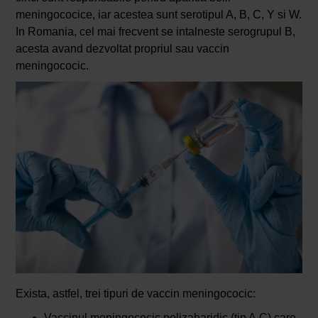
meningococice, iar acestea sunt serotipul A, B, C, Y si W.
In Romania, cel mai frecvent se intalneste serogrupul B,
acesta avand dezvoltat propriul sau vaccin
meningococic.
Exista, astfel, trei tipuri de vaccin meningococic:
Vaccinul meningococic polizaharidic (tip A,C) care