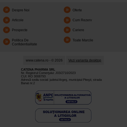
Despre Noi
Oferte
Articole
Cum Rezerv
Prospecte
Cariere
Politica De
Toate Marcile
Confidentialitate
www.catena.ro - © 2026
Vezi varianta desktop
CATENA PHARMA SRL
Nr. Registrul Comerţului: J03/2710/2023
CUI: RO 3008793
Adresă sediu social: judetul Argeş, municipiul Piteşti, strada
Banat nr.2