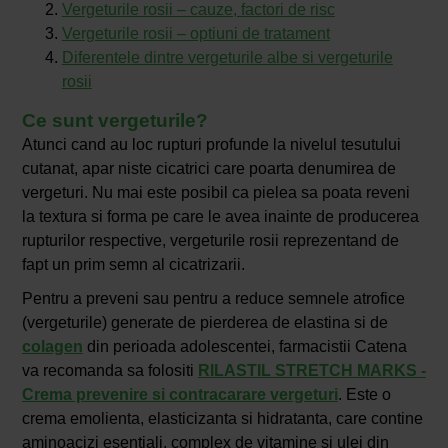
Vergeturile rosii – cauze, factori de risc
Vergeturile rosii – optiuni de tratament
Diferentele dintre vergeturile albe si vergeturile
rosii
Ce sunt vergeturile?
Atunci cand au loc rupturi profunde la nivelul tesutului
cutanat, apar niste cicatrici care poarta denumirea de
vergeturi. Nu mai este posibil ca pielea sa poata reveni
la textura si forma pe care le avea inainte de producerea
rupturilor respective, vergeturile rosii reprezentand de
fapt un prim semn al cicatrizarii.
Pentru a preveni sau pentru a reduce semnele atrofice
(vergeturile) generate de pierderea de elastina si de
colagen
din perioada adolescentei, farmacistii Catena
va recomanda sa folositi
RILASTIL STRETCH MARKS -
Crema prevenire si contracarare vergeturi
. Este o
crema emolienta, elasticizanta si hidratanta, care contine
aminoacizi esentiali, complex de vitamine si ulei din