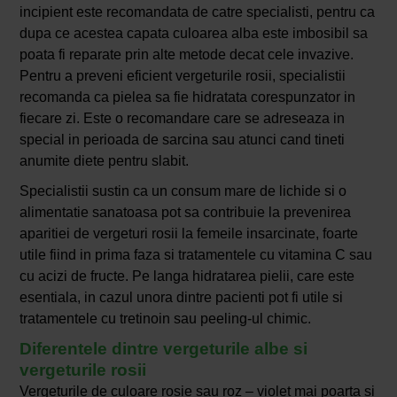
incipient este recomandata de catre specialisti, pentru ca
dupa ce acestea capata culoarea alba este imbosibil sa
poata fi reparate prin alte metode decat cele invazive.
Pentru a preveni eficient vergeturile rosii, specialistii
recomanda ca pielea sa fie hidratata corespunzator in
fiecare zi. Este o recomandare care se adreseaza in
special in perioada de sarcina sau atunci cand tineti
anumite diete pentru slabit.
Specialistii sustin ca un consum mare de lichide si o
alimentatie sanatoasa pot sa contribuie la prevenirea
aparitiei de vergeturi rosii la femeile insarcinate, foarte
utile fiind in prima faza si tratamentele cu vitamina C sau
cu acizi de fructe. Pe langa hidratarea pielii, care este
esentiala, in cazul unora dintre pacienti pot fi utile si
tratamentele cu tretinoin sau peeling-ul chimic.
Diferentele dintre vergeturile albe si
vergeturile rosii
Vergeturile de culoare rosie sau roz – violet mai poarta si