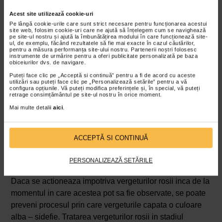
maxim a pielii si formarea de cicatrici, adica a
Acest site utilizează cookie-uri
vergeturilor rosii. De asemenea, vergeturi rosii pot sa
Pe lângă cookie-urile care sunt strict necesare pentru funcționarea acestui
apara si in cazul sportivilor a caror masa musculara
site web, folosim cookie-uri care ne ajută să înțelegem cum se navighează
pe site-ul nostru și ajută la îmbunătățirea modului în care funcționează site-
creste foarte repede in volum sau in situatia
ul, de exemplu, făcând rezultatele să fie mai exacte în cazul căutărilor,
pentru a măsura performanța site-ului nostru. Partenerii noștri folosesc
adolescentilor care se afla in perioada de pubertate.
instrumente de urmărire pentru a oferi publicitate personalizată pe baza
obiceiurilor dvs. de navigare.
Vergeturile rosii
– optiuni de tratament
Puteți face clic pe „Acceptă si continuă” pentru a fi de acord cu aceste
Un remediu recomandat in lupta cu vergeturile rosii este
utilizări sau puteți face clic pe „Personalizează setările” pentru a vă
configura opțiunile. Vă puteți modifica preferințele și, în special, vă puteți
reprezentat de cremele special fabricate in acest scop,
retrage consimțământul pe site-ul nostru în orice moment.
acestea fiind bogate in colagen si avand rolul de a reda
Mai multe detalii
aici
.
elasticitatea pielii. De asemenea, aceste creme
favorizeaza si grabesc procesul de vindecare. In situatia
ACCEPTĂ SI CONTINUĂ
in care alternativele mai simple de tratament nu conduc
la rezultatele sperate, specialistii recomanda tratamentul
PERSONALIZEAZĂ SETĂRILE
cu laser.
Daca se actioneaza impotriva vergeturilor rosii inca de la
momentul in care acestea pot sa fie observate, se poate
preveni procesul prin care vergeturile capata o culoare
alba – sidefie. Tratarea vergeturilor rosii in stadiul