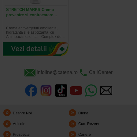
STRETCH MARKS Crema
prevenire si contracarare…
Crema antivergeturi emolienta,
hidratanta si elasticizanta, cu
Aminoacizi esentiali, Complex de…
infoline@catena.ro
CallCenter
Despre Noi
Oferte
Articole
Cum Rezerv
Prospecte
Cariere