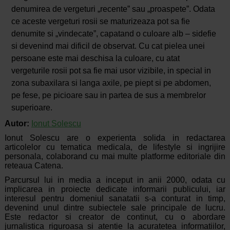
denumirea de vergeturi „recente” sau „proaspete”. Odata
ce aceste vergeturi rosii se maturizeaza pot sa fie
denumite si „vindecate”, capatand o culoare alb – sidefie
si devenind mai dificil de observat. Cu cat pielea unei
persoane este mai deschisa la culoare, cu atat
vergeturile rosii pot sa fie mai usor vizibile, in special in
zona subaxilara si langa axile, pe piept si pe abdomen,
pe fese, pe picioare sau in partea de sus a membrelor
superioare.
Autor:
Ionut Solescu
Ionut Solescu are o experienta solida in redactarea
articolelor cu tematica medicala, de lifestyle si ingrijire
personala, colaborand cu mai multe platforme editoriale din
reteaua Catena.
Parcursul lui in media a inceput in anii 2000, odata cu
implicarea in proiecte dedicate informarii publicului, iar
interesul pentru domeniul sanatatii s-a conturat in timp,
devenind unul dintre subiectele sale principale de lucru.
Este redactor si creator de continut, cu o abordare
jurnalistica riguroasa si atentie la acuratetea informatiilor,