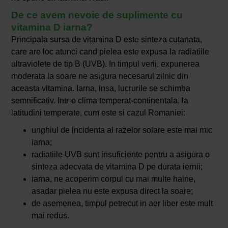
De ce avem nevoie de suplimente cu
vitamina D iarna?
Principala sursa de vitamina D este sinteza cutanata,
care are loc atunci cand pielea este expusa la radiatiile
ultraviolete de tip B (UVB). In timpul verii, expunerea
moderata la soare ne asigura necesarul zilnic din
aceasta vitamina. Iarna, insa, lucrurile se schimba
semnificativ. Intr-o clima temperat-continentala, la
latitudini temperate, cum este si cazul Romaniei:
unghiul de incidenta al razelor solare este mai mic
iarna;
radiatiile UVB sunt insuficiente pentru a asigura o
sinteza adecvata de vitamina D pe durata iernii;
iarna, ne acoperim corpul cu mai multe haine,
asadar pielea nu este expusa direct la soare;
de asemenea, timpul petrecut in aer liber este mult
mai redus.