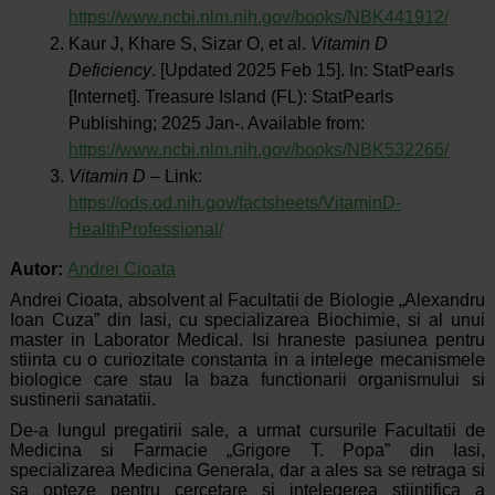
https://www.ncbi.nlm.nih.gov/books/NBK441912/
Kaur J, Khare S, Sizar O, et al.
Vitamin D
Deficiency
. [Updated 2025 Feb 15]. In: StatPearls
[Internet]. Treasure Island (FL): StatPearls
Publishing; 2025 Jan-. Available from:
https://www.ncbi.nlm.nih.gov/books/NBK532266/
Vitamin D
– Link:
https://ods.od.nih.gov/factsheets/VitaminD-
HealthProfessional/
Autor:
Andrei Cioata
Andrei Cioata, absolvent al Facultatii de Biologie „Alexandru
Ioan Cuza” din Iasi, cu specializarea Biochimie, si al unui
master in Laborator Medical. Isi hraneste pasiunea pentru
stiinta cu o curiozitate constanta in a intelege mecanismele
biologice care stau la baza functionarii organismului si
sustinerii sanatatii.
De-a lungul pregatirii sale, a urmat cursurile Facultatii de
Medicina si Farmacie „Grigore T. Popa” din Iasi,
specializarea Medicina Generala, dar a ales sa se retraga si
sa opteze pentru cercetare si intelegerea stiintifica a