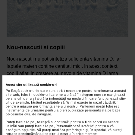
Nou-nascutii si copiii
Nou-nascutii nu pot sintetiza suficienta vitamina D, iar
laptele matern contine cantitati mici. In acest context,
copiii aflati in crestere au nevoie de vitamina D iarna
pentru dezvoltarea normala a sistemului osos si
Acest site utilizează cookie-uri
prevenirea rahitismului. Dozele de vitamina D iarna
Pe lângă cookie-urile care sunt strict necesare pentru funcționarea acestui
recomandate sunt:
site web, folosim cookie-uri care ne ajută să înțelegem cum se navighează
pe site-ul nostru și ajută la îmbunătățirea modului în care funcționează site-
ul, de exemplu, făcând rezultatele să fie mai exacte în cazul căutărilor,
nou-nascuti si sugari: 400 UI/zi;
pentru a măsura performanța site-ului nostru. Partenerii noștri folosesc
instrumente de urmărire pentru a oferi publicitate personalizată pe baza
copiii peste 1 an: 600-1000 UI/zi.
obiceiurilor dvs. de navigare.
Puteți face clic pe „Acceptă si continuă” pentru a fi de acord cu aceste
Suplimentarea este recomandata indiferent de anotimp
utilizări sau puteți face clic pe „Personalizează setările” pentru a vă
configura opțiunile. Vă puteți modifica preferințele și, în special, vă puteți
la sugari si, la copiii mari, in special in sezonul rece.
retrage consimțământul pe site-ul nostru în orice moment.