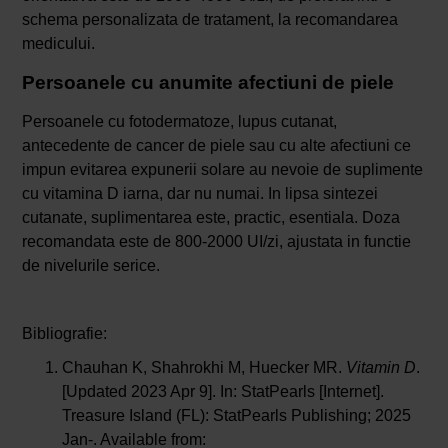
schema personalizata de tratament, la recomandarea
medicului.
Persoanele cu anumite afectiuni de piele
Persoanele cu fotodermatoze, lupus cutanat,
antecedente de cancer de piele sau cu alte afectiuni ce
impun evitarea expunerii solare au nevoie de suplimente
cu vitamina D iarna, dar nu numai. In lipsa sintezei
cutanate, suplimentarea este, practic, esentiala. Doza
recomandata este de 800-2000 UI/zi, ajustata in functie
de nivelurile serice.
Bibliografie:
Chauhan K, Shahrokhi M, Huecker MR.
Vitamin D
.
[Updated 2023 Apr 9]. In: StatPearls [Internet].
Treasure Island (FL): StatPearls Publishing; 2025
Jan-. Available from: