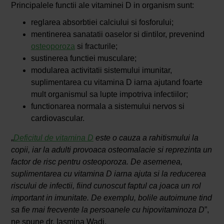
Principalele functii ale vitaminei D in organism sunt:
reglarea absorbtiei calciului si fosforului;
mentinerea sanatatii oaselor si dintilor, prevenind
osteoporoza
si fracturile;
sustinerea functiei musculare;
modularea activitatii sistemului imunitar,
suplimentarea cu vitamina D iarna ajutand foarte
mult organismul sa lupte impotriva infectiilor;
functionarea normala a sistemului nervos si
cardiovascular.
„
Deficitul de vitamina D
este o cauza a rahitismului la
copii, iar la adulti provoaca osteomalacie si reprezinta un
factor de risc pentru osteoporoza. De asemenea,
suplimentarea cu vitamina D iarna ajuta si la reducerea
riscului de infectii, fiind cunoscut faptul ca joaca un rol
important in imunitate. De exemplu, bolile autoimune tind
sa fie mai frecvente la persoanele cu hipovitaminoza D
”,
ne spune dr. Iasmina Wadi.