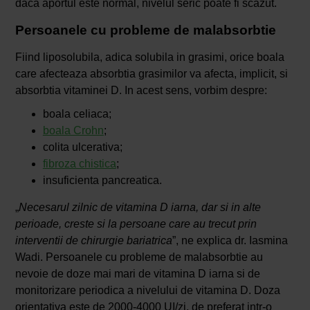
daca aportul este normal, nivelul seric poate fi scazut.
Persoanele cu probleme de malabsorbtie
Fiind liposolubila, adica solubila in grasimi, orice boala
care afecteaza absorbtia grasimilor va afecta, implicit, si
absorbtia vitaminei D. In acest sens, vorbim despre:
boala celiaca;
boala Crohn
;
colita ulcerativa;
fibroza chistica
;
insuficienta pancreatica.
„
Necesarul zilnic de vitamina D iarna, dar si in alte
perioade, creste si la persoane care au trecut prin
interventii de chirurgie bariatrica
”, ne explica dr. Iasmina
Wadi. Persoanele cu probleme de malabsorbtie au
nevoie de doze mai mari de vitamina D iarna si de
monitorizare periodica a nivelului de vitamina D. Doza
orientativa este de 2000-4000 UI/zi, de preferat intr-o