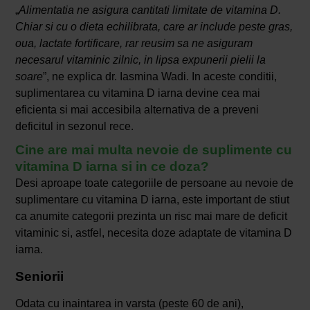
„
Alimentatia ne asigura cantitati limitate de vitamina D.
Chiar si cu o dieta echilibrata, care ar include peste gras,
oua, lactate fortificare, rar reusim sa ne asiguram
necesarul vitaminic zilnic, in lipsa expunerii pielii la
soare
”, ne explica dr. Iasmina Wadi. In aceste conditii,
suplimentarea cu vitamina D iarna devine cea mai
eficienta si mai accesibila alternativa de a preveni
deficitul in sezonul rece.
Cine are mai multa nevoie de suplimente cu
vitamina D iarna si in ce doza?
Desi aproape toate categoriile de persoane au nevoie de
suplimentare cu vitamina D iarna, este important de stiut
ca anumite categorii prezinta un risc mai mare de deficit
vitaminic si, astfel, necesita doze adaptate de vitamina D
iarna.
Seniorii
Odata cu inaintarea in varsta (peste 60 de ani),