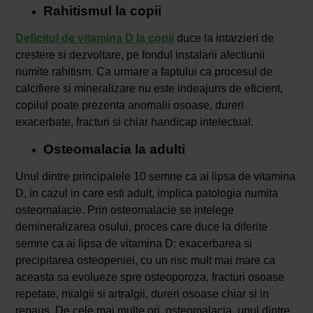
Rahitismul la copii
Deficitul de vitamina D la copii
duce la intarzieri de
crestere si dezvoltare, pe fondul instalarii afectiunii
numite rahitism. Ca urmare a faptului ca procesul de
calcifiere si mineralizare nu este indeajuns de eficient,
copilul poate prezenta anomalii osoase, dureri
exacerbate, fracturi si chiar handicap intelectual.
Osteomalacia la adulti
Unul dintre principalele 10 semne ca ai lipsa de vitamina
D, in cazul in care esti adult, implica patologia numita
osteomalacie. Prin osteomalacie se intelege
demineralizarea osului, proces care duce la diferite
semne ca ai lipsa de vitamina D: exacerbarea si
precipitarea osteopeniei, cu un risc mult mai mare ca
aceasta sa evolueze spre osteoporoza, fracturi osoase
repetate, mialgii si artralgii, dureri osoase chiar si in
repaus. De cele mai multe ori, osteomalacia, unul dintre