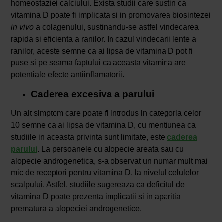
homeostaziei calciului. Exista studii care sustin ca
vitamina D poate fi implicata si in promovarea biosintezei
in vivo
a colagenului, sustinandu-se astfel vindecarea
rapida si eficienta a ranilor. In cazul vindecarii lente a
ranilor, aceste semne ca ai lipsa de vitamina D pot fi
puse si pe seama faptului ca aceasta vitamina are
potentiale efecte antiinflamatorii.
Caderea excesiva a parului
Un alt simptom care poate fi introdus in categoria celor
10 semne ca ai lipsa de vitamina D, cu mentiunea ca
studiile in aceasta privinta sunt limitate, este
caderea
parului
. La persoanele cu alopecie areata sau cu
alopecie androgenetica, s-a observat un numar mult mai
mic de receptori pentru vitamina D, la nivelul celulelor
scalpului. Astfel, studiile sugereaza ca deficitul de
vitamina D poate prezenta implicatii si in aparitia
prematura a alopeciei androgenetice.