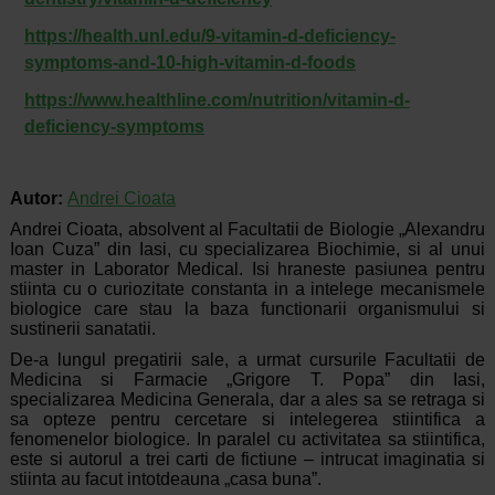
https://health.unl.edu/9-vitamin-d-deficiency-
symptoms-and-10-high-vitamin-d-foods
https://www.healthline.com/nutrition/vitamin-d-
deficiency-symptoms
Autor:
Andrei Cioata
Andrei Cioata, absolvent al Facultatii de Biologie „Alexandru
Ioan Cuza” din Iasi, cu specializarea Biochimie, si al unui
master in Laborator Medical. Isi hraneste pasiunea pentru
stiinta cu o curiozitate constanta in a intelege mecanismele
biologice care stau la baza functionarii organismului si
sustinerii sanatatii.
De-a lungul pregatirii sale, a urmat cursurile Facultatii de
Medicina si Farmacie „Grigore T. Popa” din Iasi,
specializarea Medicina Generala, dar a ales sa se retraga si
sa opteze pentru cercetare si intelegerea stiintifica a
fenomenelor biologice. In paralel cu activitatea sa stiintifica,
este si autorul a trei carti de fictiune – intrucat imaginatia si
stiinta au facut intotdeauna „casa buna”.