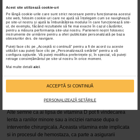
Sistem imunitar slabit
Acest site utilizează cookie-uri
Unul dintre cele 10 semne ca ai lipsa de vitamina D
Pe lângă cookie-urile care sunt strict necesare pentru funcționarea acestui
site web, folosim cookie-uri care ne ajută să înțelegem cum se navighează
poate fi si sistemul imunitar slabit, ceea ce se manifesta
pe site-ul nostru și ajută la îmbunătățirea modului în care funcționează site-
ul, de exemplu, făcând rezultatele să fie mai exacte în cazul căutărilor,
prin boli respiratorii si infectii frecvente. Acest lucru se
pentru a măsura performanța site-ului nostru. Partenerii noștri folosesc
instrumente de urmărire pentru a oferi publicitate personalizată pe baza
explica prin faptul ca aceasta vitamina joaca rol si in
obiceiurilor dvs. de navigare.
recrutarea si functionarea normala a celulelor implicate
Puteți face clic pe „Acceptă si continuă” pentru a fi de acord cu aceste
in raspunsul de natura imuna. Patologiile cel mai des
utilizări sau puteți face clic pe „Personalizează setările” pentru a vă
configura opțiunile. Vă puteți modifica preferințele și, în special, vă puteți
intalnite, care ar putea fi semne ca ai lipsa de vitamina D,
retrage consimțământul pe site-ul nostru în orice moment.
sunt urmatoarele: raceala comuna, bronsita si
Mai multe detalii
aici
.
pneumonia. Administrarea a pana la 4000 UI de vitamina
D pe zi la adulti a fost asociata cu reducerea riscului de
ACCEPTĂ SI CONTINUĂ
infectii ale tractului respirator.
Vindecarea deficitara a ranilor
PERSONALIZEAZĂ SETĂRILE
Alte semne ca ai lipsa de vitamina D pot fi vindecarea
lenta a ranilor minore sau a inciziei ramase dupa o
interventie chirurgicala. Aceasta vitamina este implicata
si in procesul de hemostaza, ca parte a asigurarii