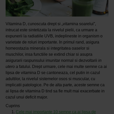
Vitamina D, cunoscuta drept si „vitamina soarelui”,
intrucat este sintetizata la nivelul pielii, ca urmare a
expunerii la radiatiile UVB, indeplineste in organism o
varietate de roluri importante. In primul rand, asigura
homeostazia minerala si integritatea oaselor si
muschilor, insa functiile se extind chiar si asupra
asigurarii raspunsului imunitar normal si dezvoltarii
in
utero
a fatului. Drept urmare, cele mai multe semne ca ai
lipsa de vitamina D se cantoneaza, cel putin in cazul
adultilor, la nivelul sistemelor osos si muscular, cu
implicatii patologice. Pe de alta parte, aceste semne ca
ai lipsa de vitamina D tind sa fie mult mai exacerbate in
cazul unui deficit major.
Cuprins
Cele mai importante 10 semne ca ai lipsa de