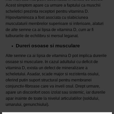
Acest simptom apare ca urmare a faptului ca muschii
scheletici prezinta receptori pentru vitamina D.
Hipovitaminoza a fost asociata cu slabiciunea
musculaturii membrelor superioare si inferioare, alaturi
de alte semne ca ai lipsa de vitamina D, cum ar fi
tulburarile de echilibru si mersul leganat.
Dureri osoase si musculare
Alte semne ca ai lipsa de vitamina D pot implica durerile
osoase si musculare. In cazul adultului cu deficit de
vitamina D, exista un defect de mineralizare a
scheletului. Asadar, scade major si rezistenta osului,
oferind putin suport structural pentru membranei
conjunctiv-fibroase care va inveli osul. Drept urmare,
apare un disconfort osos izolat sau sistemic, iar durerile
apar inainte de toate la nivelul articulatiilor (soldului,
umarului, genunchiului).