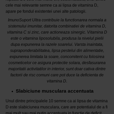
cele mai relevante semne ca ai lipsa de vitamina D,
apare pe fondul existentei unei alte patologii.
ImunoSuport Ultra contribuie la functionarea normala a
sistemului imunitar, datorita combinatiei de vitamina D,
vitamina C si zinc, care actioneaza sinergic. Vitamina D
este o vitamina liposolubila, produsa la nivelul pielii
dupa expunerea la razele soarelui. Varsta inaintata,
supraponderabilitatea, lipsa pestelui din alimentatie,
expunerea limitata la soare, concomitent cu folosirea
cosmeticelor ce asigura protectie solara, desfasurarea
majoritatii activitatilor in interior, sunt doar cativa dintre
factorii de risc comuni care pot duce la deficienta de
vitamina D.
Slabiciune musculara accentuata
Unul dintre principalele 10 semne ca ai lipsa de vitamina
D este slabiciunea musculara, care are potentialul de a fi
mai mult sau mai putin accentuata in functie de deficit.