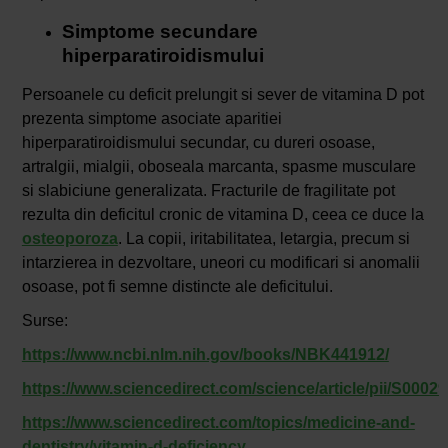
Simptome secundare
hiperparatiroidismului
Persoanele cu deficit prelungit si sever de vitamina D pot
prezenta simptome asociate aparitiei
hiperparatiroidismului secundar, cu dureri osoase,
artralgii, mialgii, oboseala marcanta, spasme musculare
si slabiciune generalizata. Fracturile de fragilitate pot
rezulta din deficitul cronic de vitamina D, ceea ce duce la
osteoporoza
. La copii, iritabilitatea, letargia, precum si
intarzierea in dezvoltare, uneori cu modificari si anomalii
osoase, pot fi semne distincte ale deficitului.
Surse:
https://www.ncbi.nlm.nih.gov/books/NBK441912/
https://www.sciencedirect.com/science/article/pii/S000
https://www.sciencedirect.com/topics/medicine-and-
dentistry/vitamin-d-deficiency