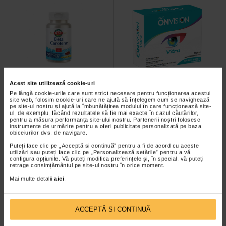
Beta Carotene 25000 UI, 50
Onvision Vitro, 20 plicuri, Sun
Acest site utilizează cookie-uri
capsule, Secom
Wave Pharma
Pe lângă cookie-urile care sunt strict necesare pentru funcționarea acestui
site web, folosim cookie-uri care ne ajută să înțelegem cum se navighează
pe site-ul nostru și ajută la îmbunătățirea modului în care funcționează site-
Capsulele Secom Beta Carotene
Mentine sanatatea ochilor
ul, de exemplu, făcând rezultatele să fie mai exacte în cazul căutărilor,
25000 UI contin vitamina A, cu rol
Caracteristicile ingredientelor din
pentru a măsura performanța site-ului nostru. Partenerii noștri folosesc
in mentinerea sanatatii ochilor…
produsul SWP Onvision Vitro:…
instrumente de urmărire pentru a oferi publicitate personalizată pe baza
obiceiurilor dvs. de navigare.
Puteți face clic pe „Acceptă si continuă” pentru a fi de acord cu aceste
utilizări sau puteți face clic pe „Personalizează setările” pentru a vă
configura opțiunile. Vă puteți modifica preferințele și, în special, vă puteți
retrage consimțământul pe site-ul nostru în orice moment.
Mai multe detalii
aici
.
ACCEPTĂ SI CONTINUĂ