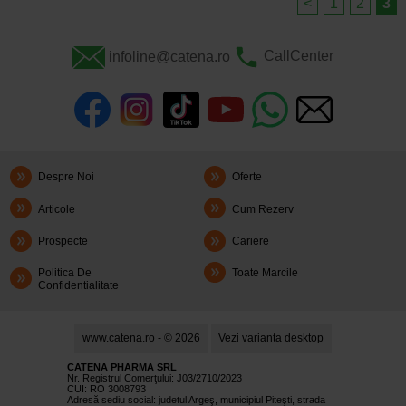
<
1
2
3
infoline@catena.ro
CallCenter
Despre Noi
Oferte
Articole
Cum Rezerv
Prospecte
Cariere
Politica De
Toate Marcile
Confidentialitate
www.catena.ro - © 2026
Vezi varianta desktop
CATENA PHARMA SRL
Nr. Registrul Comerţului: J03/2710/2023
CUI: RO 3008793
Adresă sediu social: judetul Argeş, municipiul Piteşti, strada