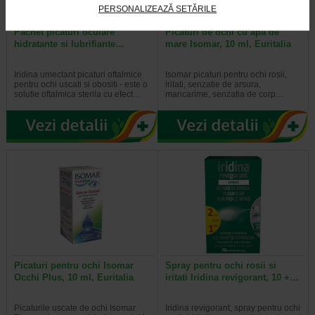
PERSONALIZEAZĂ SETĂRILE
Pachet picaturi oculare
Picaturi de ochi cu apa de
hidratante si lubrifiante…
mare Isomar, 10 ml, Euritalia
Iridina umectant picaturi oftalmice
Isomar picaturi pentru ochi rosii,
pentru ochi uscati si obositi - este o
iritati, senzatie de arsura,
solutie oftalmica sterila cu efect…
mancarime, senzatia de corp…
Picaturi pentru ochi Isomar
Spray pentru ochi rosii si
Occhi Plus, 10 ml, Euritalia
iritati Iridina revigorant, 10 +…
Picaturile uscate de ochi Isomar
Iridina revigorant, spray pentru ochi