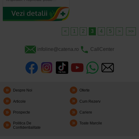
<
1
2
3
4
5
>
>>
infoline@catena.ro
CallCenter
Despre Noi
Oferte
Articole
Cum Rezerv
Prospecte
Cariere
Politica De
Toate Marcile
Confidentialitate