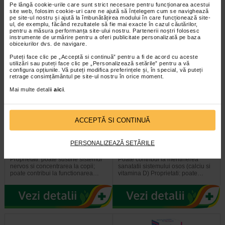
Pe lângă cookie-urile care sunt strict necesare pentru funcționarea acestui
gat, raguseala. Ingrediente 1…
sub forma de tablete delicioase…
site web, folosim cookie-uri care ne ajută să înțelegem cum se navighează
pe site-ul nostru și ajută la îmbunătățirea modului în care funcționează site-
ul, de exemplu, făcând rezultatele să fie mai exacte în cazul căutărilor,
pentru a măsura performanța site-ului nostru. Partenerii noștri folosesc
instrumente de urmărire pentru a oferi publicitate personalizată pe baza
obiceiurilor dvs. de navigare.
Puteți face clic pe „Acceptă si continuă” pentru a fi de acord cu aceste
utilizări sau puteți face clic pe „Personalizează setările” pentru a vă
configura opțiunile. Vă puteți modifica preferințele și, în special, vă puteți
retrage consimțământul pe site-ul nostru în orice moment.
Mai multe detalii
aici
.
ACCEPTĂ SI CONTINUĂ
MagneVie Kids, 30 comprimate
4Bones Kids, 30 comprimate,
masticabile, SANOFI
SUN WAVE
PERSONALIZEAZĂ SETĂRILE
Proprietati: poate sustine sistemul
Poate contribui la mentinerea
nervos si concentrarea la copii;
sanatatii sistemului osos (calciu si
poate contribui la functionarea…
vitamina D) Proprietati: poate…