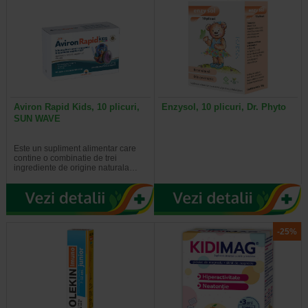
mancare. Cu toate acestea, este important sa discutati
intotdeauna cu un specialist inainte de a-i oferi suplimente /
vitamine copilului.
Aviron Rapid Kids, 10 plicuri,
Enzysol, 10 plicuri, Dr. Phyto
SUN WAVE
Este un supliment alimentar care
contine o combinatie de trei
ingrediente de origine naturala…
-25%