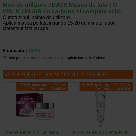
Mod de utilizare 7DAYS Masca de fata TO
WALK ON AIR cu carbune si complex acid:
Curata tenul inainte de utilizare.
Aplica masca pe fata in jur de 15-20 de minute, apoi
clateste-ti fata cu apa.
Producator:
7DAYS
*Pentru pret te asteptam in cea mai apropiata farmacie Catena
VEZI PRODUSE DIN ACEEASI CATEGORIE
-40% Preț întreg:
55.80 Lei
-14% Preț întreg:
110.10 Lei
Preț redus: 33.48 Lei
Preț redus: 94.42 Lei
Crema antirid SPF 10 intens
Ducray Kelual DS crema 40ml