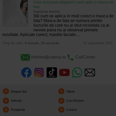
Care sunt pasii obligatorii cand aplici o masca de
fata
Ingrijirea tenului
Stii cum se aplica in mod corect o masca de
fata? Masca de fata se numara printre
lucrurile de care nu ai stiut niciodata ca ai
nevoie pana nu ai observat primele
rezultate. Aplicate corect, mastile faciale…
Timp de citire:
4 minute, 32 secunde
15 septembrie 2021
infoline@catena.ro
CallCenter
Despre Noi
Oferte
Articole
Cum Rezerv
Prospecte
Cariere