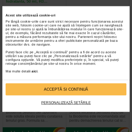
hidratanta, 50 ml, H3…
Gerovital H3E Crema antirid FP10
Crema keratoreductoare Ducray
Acest site utilizează cookie-uri
hidrateaza intensiv pielea si
este o crema calmanta
Pe lângă cookie-urile care sunt strict necesare pentru funcționarea acestui
previne aparitia ridurilor, oferind…
recomandata pentru tratarea…
site web, folosim cookie-uri care ne ajută să înțelegem cum se navighează
pe site-ul nostru și ajută la îmbunătățirea modului în care funcționează site-
ul, de exemplu, făcând rezultatele să fie mai exacte în cazul căutărilor,
pentru a măsura performanța site-ului nostru. Partenerii noștri folosesc
instrumente de urmărire pentru a oferi publicitate personalizată pe baza
obiceiurilor dvs. de navigare.
-30% Preț întreg:
129,30 Lei
-20% Preț întreg:
108.30 Lei
Puteți face clic pe „Acceptă si continuă” pentru a fi de acord cu aceste
Preț redus: 90.51 Lei
Preț redus: 86.64 Lei
utilizări sau puteți face clic pe „Personalizează setările” pentru a vă
configura opțiunile. Vă puteți modifica preferințele și, în special, vă puteți
retrage consimțământul pe site-ul nostru în orice moment.
Mai multe detalii
aici
.
ACCEPTĂ SI CONTINUĂ
Sebium Gel Spumant pentru
Bioderma Sensibio H2O
curatarea tenului gras X 500 ml
Solutie Micelara X 500 ml
PERSONALIZEAZĂ SETĂRILE
Bioderma Sebium Gel Spumant
Solutia Micelara Sensibio H2O de
este solutia ideala pentru curatarea
la Bioderma este recomandata atat
tenului gras. Formula sa…
pentru demachierea tenului cat si…