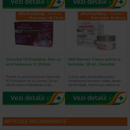
-40% Preț întreg:
77.90 Lei
-40% Preț întreg:
78.20 Lei
Preț redus: 46.74 Lei
Preț redus: 46.92 Lei
Gerovital H3 Evolution fiole cu
GH3 Derma+ Crema antirid si
acid hialuronic X 10 fiole
fermitate, 50 ml, Gerovital
Fiolele cu acid hialuronic Gerovital
Crema este dezvoltata pentru
H3 Evolution de la Farmec SA au
intretinerea tenurilor ridate, lipsite
efecte intens hidratante si de…
de fermitate, tinere sau mature si…
ARTICOLE RECOMANDATE