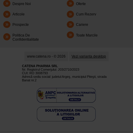
Despre Noi
Oferte
Articole
Cum Rezerv
Prospecte
Cariere
Politica De
Toate Marcile
Confidentialitate
www.catena.ro - © 2026
Vezi varianta desktop
CATENA PHARMA SRL
Nr. Registrul Comerţului: J03/2710/2023
CUI: RO 3008793
Adresă sediu social: judetul Argeş, municipiul Piteşti, strada
Banat nr.2