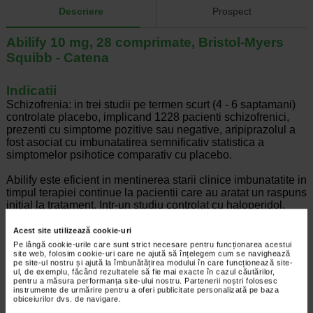
Descriere
Prospect
Abilify 10 mg, 28 comprimate, Bristol-Myers
Squibb - Catena
Indicatii
Schizofrenia: in trei studii pe termen scurt (4 - 6 saptamani)
controlate placebo, implicand 1228 pacienti schizofrenici,
prezenti cu simptome pozitive sau negative, aripiprazolul a
fost asociat cu imbunatatirea semnificativ statistica a
simptomelor psihotice comparativ cu placebo.
Abilify este eficient in mentinerea starii clinice imbunatatite in
timpul terapiei continue la pacientii care au aratat un raspuns
initial la tratament. Intr-un studiu controlat cu haloperidol,
proportia pacientilor responsivi, mentinand raspunsul la
medicatie timp de 52 saptamani a fost similara la ambele
Acest site utilizează cookie-uri
grupe (aripiprazol 77% si haloperidol 73%). Frecventa
Pe lângă cookie-urile care sunt strict necesare pentru funcționarea acestui
site web, folosim cookie-uri care ne ajută să înțelegem cum se navighează
implinirii generale a fost semnificativ mai mare pentru
pe site-ul nostru și ajută la îmbunătățirea modului în care funcționează site-
pacientii cu aripiprazole (43%) decat pentru cei cu
ul, de exemplu, făcând rezultatele să fie mai exacte în cazul căutărilor,
haloperidol (30%).
pentru a măsura performanța site-ului nostru. Partenerii noștri folosesc
instrumente de urmărire pentru a oferi publicitate personalizată pe baza
obiceiurilor dvs. de navigare.