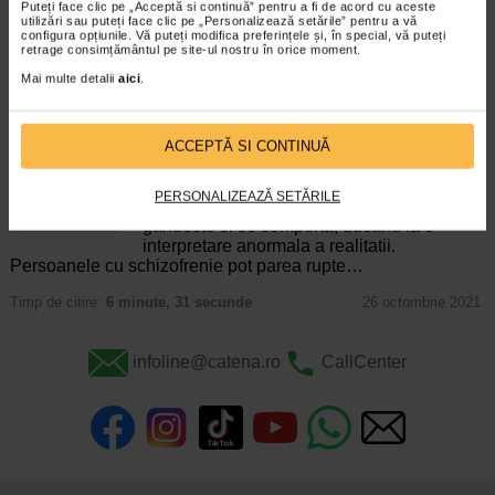
Puteți face clic pe „Acceptă si continuă” pentru a fi de acord cu aceste
Producator:
BRISTOL MYERS SQUIBB
utilizări sau puteți face clic pe „Personalizează setările” pentru a vă
configura opțiunile. Vă puteți modifica preferințele și, în special, vă puteți
*Pentru pret te asteptam in cea mai apropiata farmacie Catena
retrage consimțământul pe site-ul nostru în orice moment.
Mai multe detalii
aici
.
ARTICOLE RECOMANDATE
Tipuri de schizofrenie. Manifestari ale
ACCEPTĂ SI CONTINUĂ
schizofreniei
Boli neurologice si psihice
Schizofrenia este o afectiune psihica grava,
PERSONALIZEAZĂ SETĂRILE
care afecteaza modul in care o persoana
gandeste si se comporta, ducand la o
interpretare anormala a realitatii.
Persoanele cu schizofrenie pot parea rupte…
Timp de citire:
6 minute, 31 secunde
26 octombrie 2021
infoline@catena.ro
CallCenter