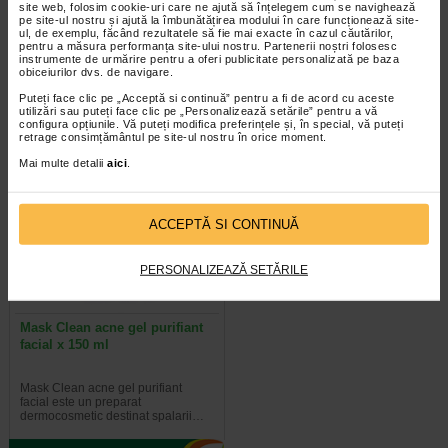
site web, folosim cookie-uri care ne ajută să înțelegem cum se navighează
pt.curatarea tenului x 150ml…
curatare hidratanta…
pe site-ul nostru și ajută la îmbunătățirea modului în care funcționează site-
ul, de exemplu, făcând rezultatele să fie mai exacte în cazul căutărilor,
pentru a măsura performanța site-ului nostru. Partenerii noștri folosesc
Pentru persoanele cu tenul gras si
LRP Effaclar H Crema de curatare
instrumente de urmărire pentru a oferi publicitate personalizată pe baza
sensibil, predispus la dezvoltarea
hidratanta dermo-calmanta este
obiceiurilor dvs. de navigare.
acneei, Catena aduce gelul…
destinata curatarii tenului gras…
Puteți face clic pe „Acceptă si continuă” pentru a fi de acord cu aceste
utilizări sau puteți face clic pe „Personalizează setările” pentru a vă
configura opțiunile. Vă puteți modifica preferințele și, în special, vă puteți
retrage consimțământul pe site-ul nostru în orice moment.
Mai multe detalii
aici
.
ACCEPTĂ SI CONTINUĂ
PERSONALIZEAZĂ SETĂRILE
Mask Clean acne gel purifiant
facial x 150 ml
Mask Clean acne gel purifiant
facial este un preparat
dermocosmetic destinat spalarii…