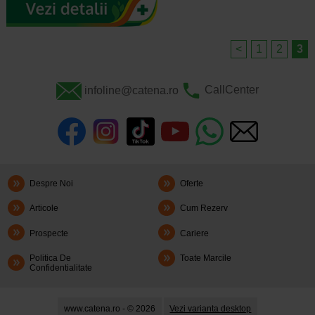
<
1
2
3
infoline@catena.ro
CallCenter
Despre Noi
Oferte
Articole
Cum Rezerv
Prospecte
Cariere
Politica De
Toate Marcile
Confidentialitate
www.catena.ro - © 2026
Vezi varianta desktop