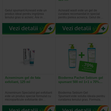
Gelul spumant Acneaid este un
Acneaid wash este un gel de
produs ideal pentru ingrijirea
curatare recomandat in special
tenului gras si acneic. Are in…
pentru pielea acneica. Gelul de…
Acneminum gel de fata
Bioderma Pachet Sebium gel
exfoliant, 125 ml
spumant 500 ml 1+1 x 70%…
Acneminum Specialist gel exfoliant
Bioderma Sebium Gel
este un produs special formulat cu
Spumant este solutia ideala pentru
microparticule exfoliante din…
curatarea tenului gras. Formula…