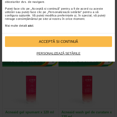
obiceiurilor dvs. de navigare.
Puteți face clic pe „Acceptă si continuă” pentru a fi de acord cu aceste
utilizări sau puteți face clic pe „Personalizează setările” pentru a vă
configura opțiunile. Vă puteți modifica preferințele și, în special, vă puteți
retrage consimțământul pe site-ul nostru în orice moment.
IVATHERM Ivapur gel spumant
Himalaya Gel purificator
Mai multe detalii
aici
.
purif.piele mixta/grasa 250ml
pentru curatarea fetei cu…
Gelul spumant purifiant Ivapur este
Himalaya Gel purificator pentru
ACCEPTĂ SI CONTINUĂ
un produs recomandat in ingrijirea
curatarea fetei cu extract de Neem
zilnica a tenului mixt dar si a…
este un produs foarte delicat…
PERSONALIZEAZĂ SETĂRILE
Acneaid gel spumant x 120 ml
Acneaid wash gel de curatare x
120 ml