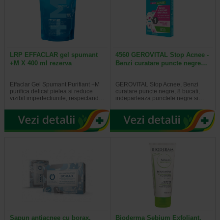
LRP EFFACLAR gel spumant
4560 GEROVITAL Stop Acnee -
+M X 400 ml rezerva
Benzi curatare puncte negre…
Effaclar Gel Spumant Purifiant +M
GEROVITAL Stop Acnee, Benzi
purifica delicat pielea si reduce
curatare puncte negre, 8 bucati,
vizibil imperfectiunile, respectand…
indeparteaza punctele negre si…
Sapun antiacnee cu borax,
Bioderma Sebium Exfoliant,