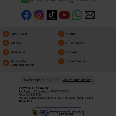
Despre Noi
Oferte
Articole
Cum Rezerv
Prospecte
Cariere
Politica De
Toate Marcile
Confidentialitate
www.catena.ro - © 2026
Vezi varianta desktop
CATENA PHARMA SRL
Nr. Registrul Comerţului: J03/2710/2023
CUI: RO 3008793
Adresă sediu social: judetul Argeş, municipiul Piteşti, strada
Banat nr.2