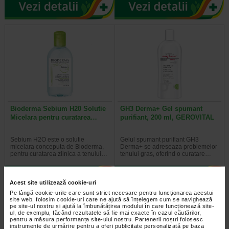
Bioderma Sebium H20 Solutie
GH3 Derma+ Gel spumant
Micelara pentru curatarea…
purifiant, 200 ml, GEROVITAL
Sebium H2O este o solutie
Gelul spumant purifiant GH3
micelara conceputa de Bioderma,
Derma+ se adreseaza problemelor
pentru curatarea zilnica a tenului…
tenului gras, oferind o curatare…
Acest site utilizează cookie-uri
Pe lângă cookie-urile care sunt strict necesare pentru funcționarea acestui
site web, folosim cookie-uri care ne ajută să înțelegem cum se navighează
pe site-ul nostru și ajută la îmbunătățirea modului în care funcționează site-
ul, de exemplu, făcând rezultatele să fie mai exacte în cazul căutărilor,
pentru a măsura performanța site-ului nostru. Partenerii noștri folosesc
instrumente de urmărire pentru a oferi publicitate personalizată pe baza