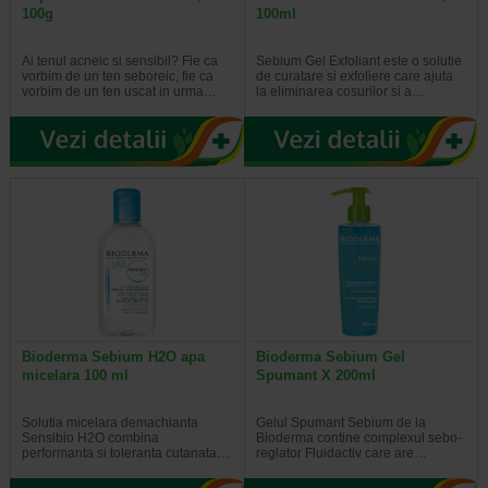
100g
100ml
Ai tenul acneic si sensibil? Fie ca
Sebium Gel Exfoliant este o solutie
vorbim de un ten seboreic, fie ca
de curatare si exfoliere care ajuta
vorbim de un ten uscat in urma…
la eliminarea cosurilor si a…
Bioderma Sebium H2O apa
Bioderma Sebium Gel
micelara 100 ml
Spumant X 200ml
Solutia micelara demachianta
Gelul Spumant Sebium de la
Sensibio H2O combina
Bioderma contine complexul sebo-
performanta si toleranta cutanata…
reglator Fluidactiv care are…