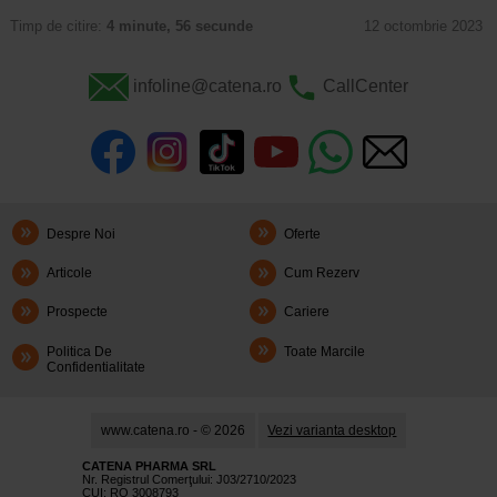
Timp de citire:
4 minute, 56 secunde
12 octombrie 2023
infoline@catena.ro
CallCenter
Despre Noi
Oferte
Articole
Cum Rezerv
Prospecte
Cariere
Politica De
Toate Marcile
Confidentialitate
www.catena.ro - © 2026
Vezi varianta desktop
CATENA PHARMA SRL
Nr. Registrul Comerţului: J03/2710/2023
CUI: RO 3008793