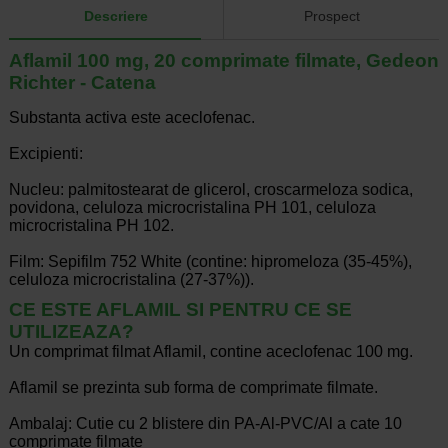
Descriere
Prospect
Aflamil 100 mg, 20 comprimate filmate, Gedeon
Richter - Catena
Substanta activa este aceclofenac.
Excipienti:
Nucleu: palmitostearat de glicerol, croscarmeloza sodica,
povidona, celuloza microcristalina PH 101, celuloza
microcristalina PH 102.
Film: Sepifilm 752 White (contine: hipromeloza (35-45%),
celuloza microcristalina (27-37%)).
CE ESTE AFLAMIL SI PENTRU CE SE
UTILIZEAZA?
Un comprimat filmat Aflamil, contine aceclofenac 100 mg.
Aflamil se prezinta sub forma de comprimate filmate.
Ambalaj: Cutie cu 2 blistere din PA-Al-PVC/Al a cate 10
comprimate filmate