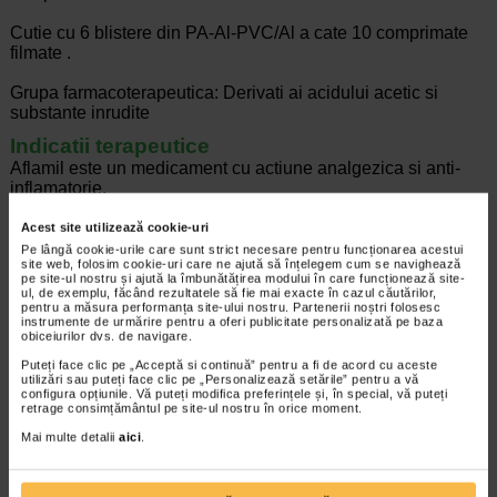
Cutie cu 6 blistere din PA-Al-PVC/Al a cate 10 comprimate
filmate .
Grupa farmacoterapeutica: Derivati ai acidului acetic si
substante inrudite
Indicatii terapeutice
Aflamil este un medicament cu actiune analgezica si anti-
inflamatorie.
Este recomandat in tratamentul afectiunilor acute sau
Acest site utilizează cookie-uri
cronice ale articulatiilor / aparatului locomotor.
Pe lângă cookie-urile care sunt strict necesare pentru funcționarea acestui
site web, folosim cookie-uri care ne ajută să înțelegem cum se navighează
pe site-ul nostru și ajută la îmbunătățirea modului în care funcționează site-
ul, de exemplu, făcând rezultatele să fie mai exacte în cazul căutărilor,
pentru a măsura performanța site-ului nostru. Partenerii noștri folosesc
Producator:
GEDEON RICHTER
instrumente de urmărire pentru a oferi publicitate personalizată pe baza
obiceiurilor dvs. de navigare.
*Pentru pret te asteptam in cea mai apropiata farmacie Catena
Puteți face clic pe „Acceptă si continuă” pentru a fi de acord cu aceste
utilizări sau puteți face clic pe „Personalizează setările” pentru a vă
ARTICOLE RECOMANDATE
configura opțiunile. Vă puteți modifica preferințele și, în special, vă puteți
retrage consimțământul pe site-ul nostru în orice moment.
Cum sa va protejati articulatiile de uzura
Mai multe detalii
aici
.
prematura
Boli ortopedice
Sanatatea articulatiilor este esentiala