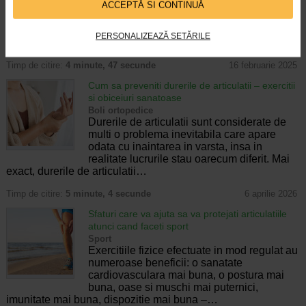
ACCEPTĂ SI CONTINUĂ
pentru mobilitate si calitatea vietii. Uzura
prematura a acestora poate duce la dureri,
rigiditate si afectarea capacitatii de miscare,
PERSONALIZEAZĂ SETĂRILE
influentand negativ activitatile…
Timp de citire:
4 minute, 47 secunde
16 februarie 2025
Cum sa preveniti durerile de articulatii – exercitii
si obiceiuri sanatoase
Boli ortopedice
Durerile de articulatii sunt considerate de
multi o problema inevitabila care apare
odata cu inaintarea in varsta, insa in
realitate lucrurile stau oarecum diferit. Mai
exact, durerile de articulatii…
Timp de citire:
5 minute, 4 secunde
6 aprilie 2026
Sfaturi care va ajuta sa va protejati articulatiile
atunci cand faceti sport
Sport
Exercitiile fizice efectuate in mod regulat au
numeroase beneficii: o sanatate
cardiovasculara mai buna, o postura mai
buna, oase si muschi mai puternici,
imunitate mai buna, dispozitie mai buna –…