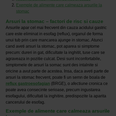
Exemple de alimente care calmeaza arsurile la
stomac
Arsuri la stomac – factori de risc si cauze
Arsurile apar cel mai frecvent din cauza acidului gastric
care este eliminat in esofag (reflux), organul de forma
unui tub prin care mancarea ajunge in stomac. Atunci
cand aveti arsuri la stomac, pot aparea si simptome
precum: dureri in gat, dificultate la inghitit, tuse care se
agraveaza in pozitie culcat. Desi sunt inconfortabile,
simptomele de arsuri la somac sunt des intalnite si
oricine a avut parte de acestea. Insa, daca aveti parte de
arsuri la stomac frecvent, poate fi un semn de boala de
reflux gastroesofagian
(BRGE), o afectiune cronica ce
poate avea consecinte serioase, precum ingustarea
esofagului, dificultati la inghitire, predispozite la aparita
cancerului de esofag.
Exemple de alimente care calmeaza arsurile