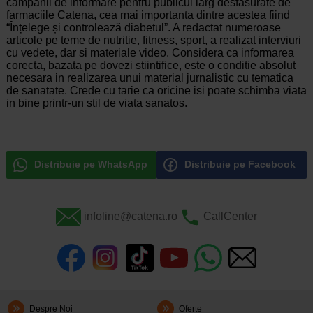
campanii de informare pentru publicul larg desfasurate de
farmaciile Catena, cea mai importanta dintre acestea fiind
“Înțelege și controlează diabetul”. A redactat numeroase
articole pe teme de nutritie, fitness, sport, a realizat interviuri
cu vedete, dar si materiale video. Considera ca informarea
corecta, bazata pe dovezi stiintifice, este o conditie absolut
necesara in realizarea unui material jurnalistic cu tematica
de sanatate. Crede cu tarie ca oricine isi poate schimba viata
in bine printr-un stil de viata sanatos.
Distribuie pe WhatsApp
Distribuie pe Facebook
infoline@catena.ro
CallCenter
Despre Noi
Oferte