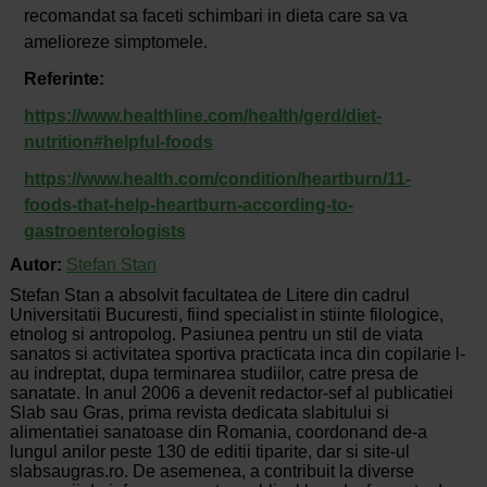
recomandat sa faceti schimbari in dieta care sa va
amelioreze simptomele.
Referinte:
https://www.healthline.com/health/gerd/diet-
nutrition#helpful-foods
https://www.health.com/condition/heartburn/11-
foods-that-help-heartburn-according-to-
gastroenterologists
Autor:
Stefan Stan
Stefan Stan a absolvit facultatea de Litere din cadrul
Universitatii Bucuresti, fiind specialist in stiinte filologice,
etnolog si antropolog. Pasiunea pentru un stil de viata
sanatos si activitatea sportiva practicata inca din copilarie l-
au indreptat, dupa terminarea studiilor, catre presa de
sanatate. In anul 2006 a devenit redactor-sef al publicatiei
Slab sau Gras, prima revista dedicata slabitului si
alimentatiei sanatoase din Romania, coordonand de-a
lungul anilor peste 130 de editii tiparite, dar si site-ul
slabsaugras.ro. De asemenea, a contribuit la diverse