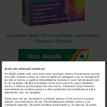
Gastimax Med, 30 comprimate masticabile,
Fiterman Pharma
Vezi detalii
Acest site utilizează cookie-uri
Carnea slaba si pestele
Pe lângă cookie-urile care sunt strict necesare pentru funcționarea acestui
site web, folosim cookie-uri care ne ajută să înțelegem cum se navighează
pe site-ul nostru și ajută la îmbunătățirea modului în care funcționează site-
Alimentele bogate in grasimi pot inrautati simptomele de
ul, de exemplu, făcând rezultatele să fie mai exacte în cazul căutărilor,
pentru a măsura performanța site-ului nostru. Partenerii noștri folosesc
arsuri la stomac. Acest lucru se intampla pentru ca
instrumente de urmărire pentru a oferi publicitate personalizată pe baza
alimentele grase, uleioase, au nevoie de mai mult timp
obiceiurilor dvs. de navigare.
pentru a fi digerate. Printre aceste se numara: carnea
Puteți face clic pe „Acceptă si continuă” pentru a fi de acord cu aceste
utilizări sau puteți face clic pe „Personalizează setările” pentru a vă
rosie, lactatele precum branzeturile si untul, ciocolata si
configura opțiunile. Vă puteți modifica preferințele și, în special, vă puteți