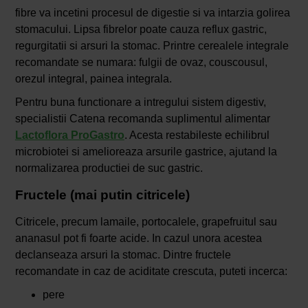
fibre va incetini procesul de digestie si va intarzia golirea
stomacului. Lipsa fibrelor poate cauza reflux gastric,
regurgitatii si arsuri la stomac. Printre cerealele integrale
recomandate se numara: fulgii de ovaz, couscousul,
orezul integral, painea integrala.
Pentru buna functionare a intregului sistem digestiv,
specialistii Catena recomanda suplimentul alimentar
Lactoflora ProGastro
. Acesta restabileste echilibrul
microbiotei si amelioreaza arsurile gastrice, ajutand la
normalizarea productiei de suc gastric.
Fructele (mai putin citricele)
Citricele, precum lamaile, portocalele, grapefruitul sau
ananasul pot fi foarte acide. In cazul unora acestea
declanseaza arsuri la stomac. Dintre fructele
recomandate in caz de aciditate crescuta, puteti incerca:
pere