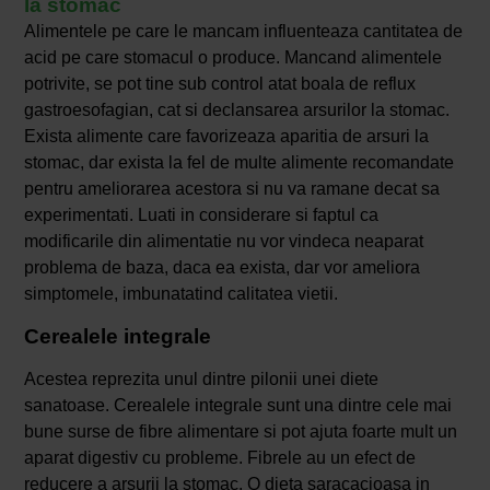
la stomac
Alimentele pe care le mancam influenteaza cantitatea de
acid pe care stomacul o produce. Mancand alimentele
potrivite, se pot tine sub control atat boala de reflux
gastroesofagian, cat si declansarea arsurilor la stomac.
Exista alimente care favorizeaza aparitia de arsuri la
stomac, dar exista la fel de multe alimente recomandate
pentru ameliorarea acestora si nu va ramane decat sa
experimentati. Luati in considerare si faptul ca
modificarile din alimentatie nu vor vindeca neaparat
problema de baza, daca ea exista, dar vor ameliora
simptomele, imbunatatind calitatea vietii.
Cerealele integrale
Acestea reprezita unul dintre pilonii unei diete
sanatoase. Cerealele integrale sunt una dintre cele mai
bune surse de fibre alimentare si pot ajuta foarte mult un
aparat digestiv cu probleme. Fibrele au un efect de
reducere a arsurii la stomac. O dieta saracacioasa in