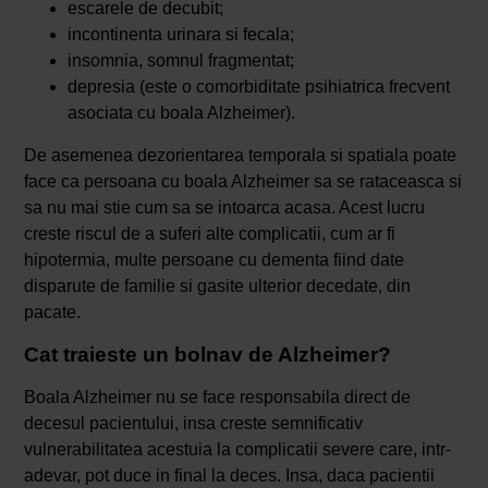
escarele de decubit;
incontinenta urinara si fecala;
insomnia, somnul fragmentat;
depresia (este o comorbiditate psihiatrica frecvent
asociata cu boala Alzheimer).
De asemenea dezorientarea temporala si spatiala poate
face ca persoana cu boala Alzheimer sa se rataceasca si
sa nu mai stie cum sa se intoarca acasa. Acest lucru
creste riscul de a suferi alte complicatii, cum ar fi
hipotermia, multe persoane cu dementa fiind date
disparute de familie si gasite ulterior decedate, din
pacate.
Cat traieste un bolnav de Alzheimer?
Boala Alzheimer nu se face responsabila direct de
decesul pacientului, insa creste semnificativ
vulnerabilitatea acestuia la complicatii severe care, intr-
adevar, pot duce in final la deces. Insa, daca pacientii