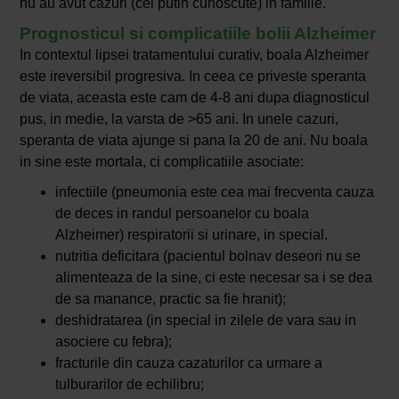
nu au avut cazuri (cel putin cunoscute) in familie.
Prognosticul si complicatiile bolii Alzheimer
In contextul lipsei tratamentului curativ, boala Alzheimer
este ireversibil progresiva. In ceea ce priveste speranta
de viata, aceasta este cam de 4-8 ani dupa diagnosticul
pus, in medie, la varsta de >65 ani. In unele cazuri,
speranta de viata ajunge si pana la 20 de ani. Nu boala
in sine este mortala, ci complicatiile asociate:
infectiile (pneumonia este cea mai frecventa cauza
de deces in randul persoanelor cu boala
Alzheimer) respiratorii si urinare, in special.
nutritia deficitara (pacientul bolnav deseori nu se
alimenteaza de la sine, ci este necesar sa i se dea
de sa manance, practic sa fie hranit);
deshidratarea (in special in zilele de vara sau in
asociere cu febra);
fracturile din cauza cazaturilor ca urmare a
tulburarilor de echilibru;