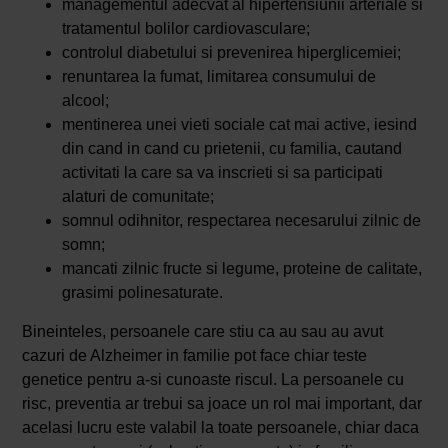
managementul adecvat al hipertensiunii arteriale si
tratamentul bolilor cardiovasculare;
controlul diabetului si prevenirea hiperglicemiei;
renuntarea la fumat, limitarea consumului de
alcool;
mentinerea unei vieti sociale cat mai active, iesind
din cand in cand cu prietenii, cu familia, cautand
activitati la care sa va inscrieti si sa participati
alaturi de comunitate;
somnul odihnitor, respectarea necesarului zilnic de
somn;
mancati zilnic fructe si legume, proteine de calitate,
grasimi polinesaturate.
Bineinteles, persoanele care stiu ca au sau au avut
cazuri de Alzheimer in familie pot face chiar teste
genetice pentru a-si cunoaste riscul. La persoanele cu
risc, preventia ar trebui sa joace un rol mai important, dar
acelasi lucru este valabil la toate persoanele, chiar daca