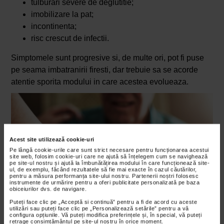
tulburari severe de deglutitie;
imobilizare la pat;
incontinenta;
risc crescut de infectii.
Simptomele sunt progresive si, de multe ori, pot fi puse
pe seama imbatranirii firesti, dar trebuie sa se acorde
atentie sporita modului in care acestea evolueaza.
Acest site utilizează cookie-uri
Pe lângă cookie-urile care sunt strict necesare pentru funcționarea acestui
site web, folosim cookie-uri care ne ajută să înțelegem cum se navighează
pe site-ul nostru și ajută la îmbunătățirea modului în care funcționează site-
ul, de exemplu, făcând rezultatele să fie mai exacte în cazul căutărilor,
pentru a măsura performanța site-ului nostru. Partenerii noștri folosesc
instrumente de urmărire pentru a oferi publicitate personalizată pe baza
obiceiurilor dvs. de navigare.
Puteți face clic pe „Acceptă si continuă” pentru a fi de acord cu aceste
utilizări sau puteți face clic pe „Personalizează setările” pentru a vă
configura opțiunile. Vă puteți modifica preferințele și, în special, vă puteți
retrage consimțământul pe site-ul nostru în orice moment.