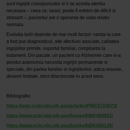
sunt ingrijiti corespunzator si li se acorda atentia
necesara – ceea ce, iarasi, poate fi extrem de dificil si
stresant –, pacientul are o speranta de viata relativ
normala.
Evolutia bolii depinde de mai multi factori: varsta la care
a fost pus diagnosticul, alte afectiuni asociate, calitatea
ingrijirilor primite, suportul familial, complianta la
tratament. Din pacate, un pacient cu Alzheimer care si-a
pierdut autonomia necesita ingrijiri permanente si
speciale, din partea familiei si ingrijitorilor, adica resurse,
deseori limitate, strict directionate in acest sens.
Bibliografie:
https://pmc.ncbi.nlm.nih.gov/articles/PMC5724073/
https://www.ncbi.nlm.nih.gov/books/NBK499922/
https://www.ncbi.nlm.nih.gov/books/NBK566126/