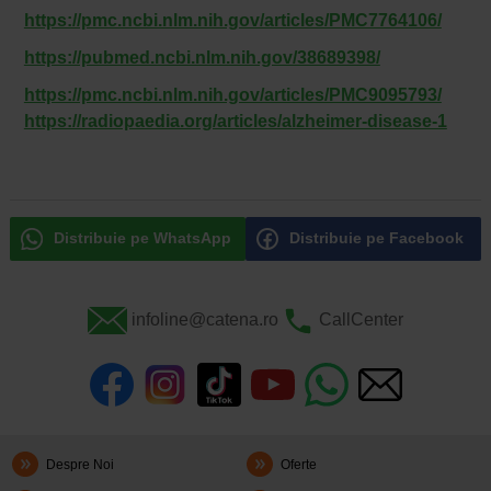
https://pmc.ncbi.nlm.nih.gov/articles/PMC7764106/
https://pubmed.ncbi.nlm.nih.gov/38689398/
https://pmc.ncbi.nlm.nih.gov/articles/PMC9095793/
https://radiopaedia.org/articles/alzheimer-disease-1
Distribuie pe WhatsApp
Distribuie pe Facebook
infoline@catena.ro
CallCenter
Despre Noi
Oferte