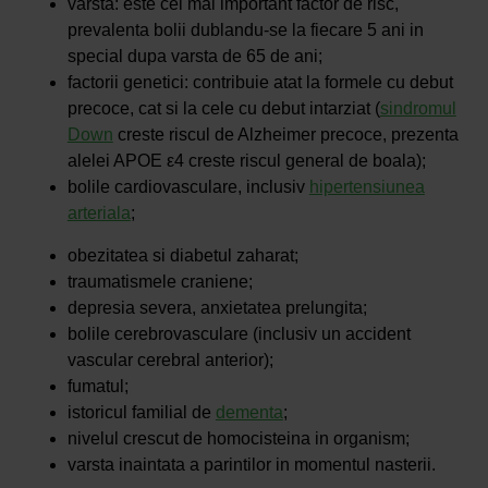
varsta: este cel mai important factor de risc,
prevalenta bolii dublandu-se la fiecare 5 ani in
special dupa varsta de 65 de ani;
factorii genetici: contribuie atat la formele cu debut
precoce, cat si la cele cu debut intarziat (
sindromul
Down
creste riscul de Alzheimer precoce, prezenta
alelei APOE ε4 creste riscul general de boala);
bolile cardiovasculare, inclusiv
hipertensiunea
arteriala
;
obezitatea si diabetul zaharat;
traumatismele craniene;
depresia severa, anxietatea prelungita;
bolile cerebrovasculare (inclusiv un accident
vascular cerebral anterior);
fumatul;
istoricul familial de
dementa
;
nivelul crescut de homocisteina in organism;
varsta inaintata a parintilor in momentul nasterii.