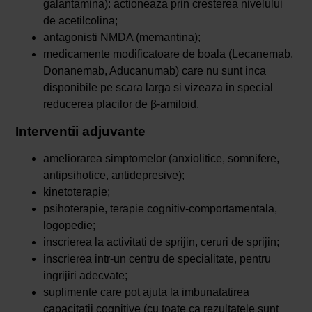
galantamina): actioneaza prin cresterea nivelului
de acetilcolina;
antagonisti NMDA (memantina);
medicamente modificatoare de boala (Lecanemab,
Donanemab, Aducanumab) care nu sunt inca
disponibile pe scara larga si vizeaza in special
reducerea placilor de β-amiloid.
Interventii adjuvante
ameliorarea simptomelor (anxiolitice, somnifere,
antipsihotice, antidepresive);
kinetoterapie;
psihoterapie, terapie cognitiv-comportamentala,
logopedie;
inscrierea la activitati de sprijin, ceruri de sprijin;
inscrierea intr-un centru de specialitate, pentru
ingrijiri adecvate;
suplimente care pot ajuta la imbunatatirea
capacitatii cognitive (cu toate ca rezultatele sunt