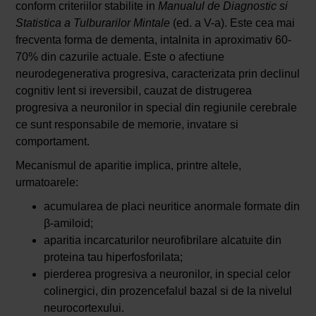
conform criteriilor stabilite in
Manualul de Diagnostic si
Statistica a Tulburarilor Mintale
(ed. a V-a). Este cea mai
frecventa forma de dementa, intalnita in aproximativ 60-
70% din cazurile actuale. Este o afectiune
neurodegenerativa progresiva, caracterizata prin declinul
cognitiv lent si ireversibil, cauzat de distrugerea
progresiva a neuronilor in special din regiunile cerebrale
ce sunt responsabile de memorie, invatare si
comportament.
Mecanismul de aparitie implica, printre altele,
urmatoarele:
acumularea de placi neuritice anormale formate din
β-amiloid;
aparitia incarcaturilor neurofibrilare alcatuite din
proteina tau hiperfosforilata;
pierderea progresiva a neuronilor, in special celor
colinergici, din prozencefalul bazal si de la nivelul
neurocortexului.