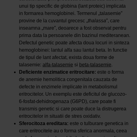
unui tip specific de globina (lant proteic) implicata
in formarea hemoglobinei. Termenul „talasemie”
provine de la cuvantul grecesc „
thalassa
”, care
inseamna „mare”, deoarece a fost observat pentru
prima data la persoanele din bazinul mediteranean.
Defectul genetic poate afecta doua locuri in sinteza
hemoglobinei: lantul alfa sau lantul beta. In functie
de tipul de lant afectat, exista doua forme de
talasemie:
alfa-talasemie
si
beta-talasemie
.
Deficiente enzimatice eritrocitare:
este o forma
de anemie hemolitica congenitala cauzata de
defecte in enzimele implicate in metabolismul
eritrocitelor. Un exemplu este deficitul de glucozo-
6-fosfat-dehidrogenaza (G6PD), care poate fi
transmis genetic si care poate duce la distrugerea
eritrocitelor in situatii de stres oxidativ.
Sferocitoza ereditara:
este o tulburare genetica in
care eritrocitele au o forma sferica anormala, ceea