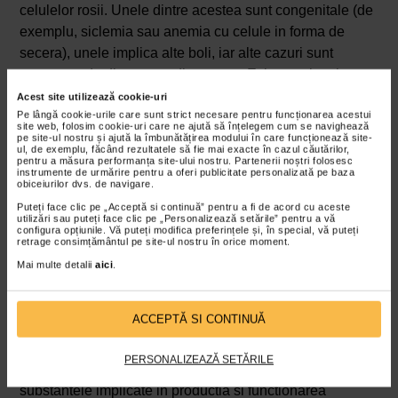
celulelor rosii. Unele dintre acestea sunt congenitale (de
exemplu, siclemia sau anemia cu celule in forma de
secera), unele implica alte boli, iar alte cazuri sunt
provocate de diverse medicamente. Exista mai multe
tipuri de anemii hemolitice autoimune care apar atunci
Acest site utilizează cookie-uri
cand anticorpii ataca celulele rosii din sange.
Pe lângă cookie-urile care sunt strict necesare pentru funcționarea acestui
site web, folosim cookie-uri care ne ajută să înțelegem cum se navighează
pe site-ul nostru și ajută la îmbunătățirea modului în care funcționează site-
Anemia hemolitica apare atunci cand celulele rosii din
ul, de exemplu, făcând rezultatele să fie mai exacte în cazul căutărilor,
pentru a măsura performanța site-ului nostru. Partenerii noștri folosesc
sange se descompun sau mor mai repede decat de
instrumente de urmărire pentru a oferi publicitate personalizată pe baza
obiceiurilor dvs. de navigare.
obicei. Celulele rosii din sange traiesc in mod normal
Puteți face clic pe „Acceptă si continuă” pentru a fi de acord cu aceste
aproximativ 120 de zile. Cand se descompun sau mor
utilizări sau puteți face clic pe „Personalizează setările” pentru a vă
mai devreme de atat, maduva osoasa nu are timp sa
configura opțiunile. Vă puteți modifica preferințele și, în special, vă puteți
retrage consimțământul pe site-ul nostru în orice moment.
produca suficiente celule rosii din sange, lasandu-va cu
Mai multe detalii
aici
.
un numar scazut de globule rosii.
Anemie hemolitica congenitala
ACCEPTĂ SI CONTINUĂ
Anemia hemolitica congenitale este o afectiune
caracterizata prin prezenta unor defecte genetice
PERSONALIZEAZĂ SETĂRILE
ereditare, care afecteaza globulele rosii (eritrocitele) sau
substantele implicate in productia si functionarea