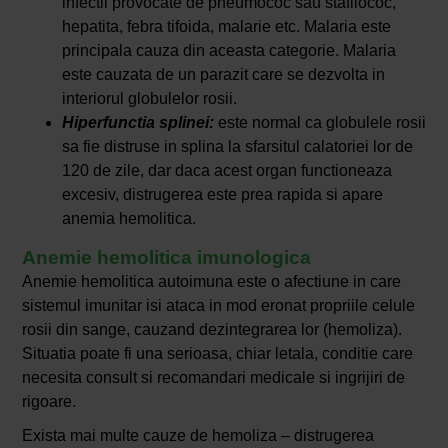
infectii provocate de pneumococ sau stafilococ,
hepatita, febra tifoida, malarie etc. Malaria este
principala cauza din aceasta categorie. Malaria
este cauzata de un parazit care se dezvolta in
interiorul globulelor rosii.
Hiperfunctia splinei:
este normal ca globulele rosii
sa fie distruse in splina la sfarsitul calatoriei lor de
120 de zile, dar daca acest organ functioneaza
excesiv, distrugerea este prea rapida si apare
anemia hemolitica.
Anemie hemolitica imunologica
Anemie hemolitica autoimuna este o afectiune in care
sistemul imunitar isi ataca in mod eronat propriile celule
rosii din sange, cauzand dezintegrarea lor (hemoliza).
Situatia poate fi una serioasa, chiar letala, conditie care
necesita consult si recomandari medicale si ingrijiri de
rigoare.
Exista mai multe cauze de hemoliza – distrugerea