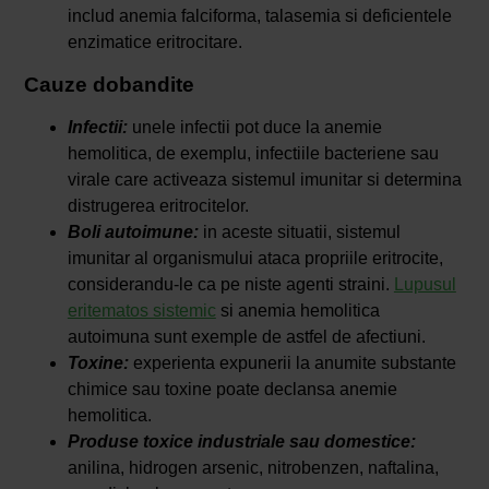
includ anemia falciforma, talasemia si deficientele
enzimatice eritrocitare.
Cauze dobandite
Infectii:
unele infectii pot duce la anemie
hemolitica, de exemplu, infectiile bacteriene sau
virale care activeaza sistemul imunitar si determina
distrugerea eritrocitelor.
Boli autoimune:
in aceste situatii, sistemul
imunitar al organismului ataca propriile eritrocite,
considerandu-le ca pe niste agenti straini.
Lupusul
eritematos sistemic
si anemia hemolitica
autoimuna sunt exemple de astfel de afectiuni.
Toxine:
experienta expunerii la anumite substante
chimice sau toxine poate declansa anemie
hemolitica.
Produse toxice industriale sau domestice:
anilina, hidrogen arsenic, nitrobenzen, naftalina,