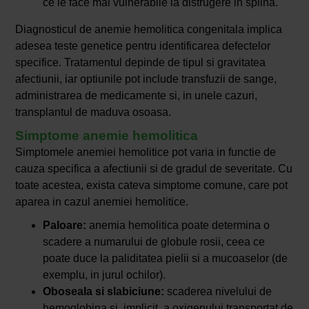
ce le face mai vulnerabile la distrugere in splina.
Diagnosticul de anemie hemolitica congenitala implica
adesea teste genetice pentru identificarea defectelor
specifice. Tratamentul depinde de tipul si gravitatea
afectiunii, iar optiunile pot include transfuzii de sange,
administrarea de medicamente si, in unele cazuri,
transplantul de maduva osoasa.
Simptome anemie hemolitica
Simptomele anemiei hemolitice pot varia in functie de
cauza specifica a afectiunii si de gradul de severitate. Cu
toate acestea, exista cateva simptome comune, care pot
aparea in cazul anemiei hemolitice.
Paloare:
anemia hemolitica poate determina o
scadere a numarului de globule rosii, ceea ce
poate duce la paliditatea pielii si a mucoaselor (de
exemplu, in jurul ochilor).
Oboseala si slabiciune:
scaderea nivelului de
hemoglobina si, implicit, a oxigenului transportat de