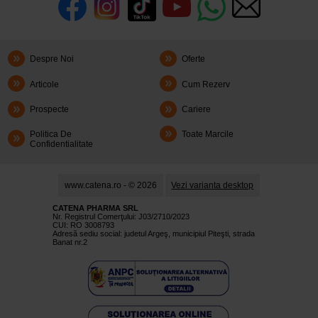
Despre Noi
Oferte
Articole
Cum Rezerv
Prospecte
Cariere
Politica De
Toate Marcile
Confidentialitate
www.catena.ro - © 2026
Vezi varianta desktop
CATENA PHARMA SRL
Nr. Registrul Comerţului: J03/2710/2023
CUI: RO 3008793
Adresă sediu social: judetul Argeş, municipiul Piteşti, strada
Banat nr.2