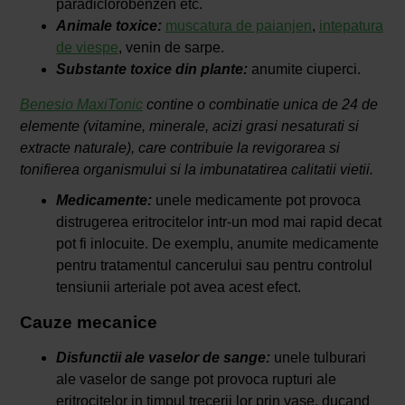
paradiclorobenzen etc.
Animale toxice:
muscatura de paianjen
,
intepatura
de viespe
, venin de sarpe.
Substante toxice din plante:
anumite ciuperci.
Benesio MaxiTonic
contine o combinatie unica de 24 de
elemente (vitamine, minerale, acizi grasi nesaturati si
extracte naturale), care contribuie la revigorarea si
tonifierea organismului si la imbunatatirea calitatii vietii.
Medicamente:
unele medicamente pot provoca
distrugerea eritrocitelor intr-un mod mai rapid decat
pot fi inlocuite. De exemplu, anumite medicamente
pentru tratamentul cancerului sau pentru controlul
tensiunii arteriale pot avea acest efect.
Cauze mecanice
Disfunctii ale vaselor de sange:
unele tulburari
ale vaselor de sange pot provoca rupturi ale
eritrocitelor in timpul trecerii lor prin vase, ducand