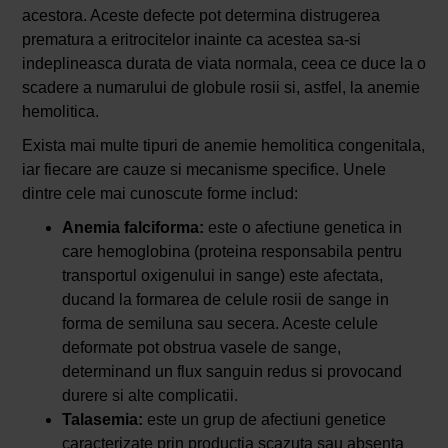
acestora. Aceste defecte pot determina distrugerea
prematura a eritrocitelor inainte ca acestea sa-si
indeplineasca durata de viata normala, ceea ce duce la o
scadere a numarului de globule rosii si, astfel, la anemie
hemolitica.
Exista mai multe tipuri de anemie hemolitica congenitala,
iar fiecare are cauze si mecanisme specifice. Unele
dintre cele mai cunoscute forme includ:
Anemia falciforma:
este o afectiune genetica in
care hemoglobina (proteina responsabila pentru
transportul oxigenului in sange) este afectata,
ducand la formarea de celule rosii de sange in
forma de semiluna sau secera. Aceste celule
deformate pot obstrua vasele de sange,
determinand un flux sanguin redus si provocand
durere si alte complicatii.
Talasemia:
este un grup de afectiuni genetice
caracterizate prin productia scazuta sau absenta