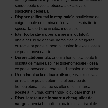
sange poate duce la oboseala excesiva si
slabiciune generala.
Dispnee (dificultati in respiratie):
insuficienta de
oxigen poate determina dificultati in respiratie, in
special la efort sau in situatii de stres.
Icter
(coloratie galbena a pielii si ochilor):
in
unele cazuri de anemie hemolitica, distrugerea
eritrocitelor poate elibera bilirubina in exces, ceea
ce poate provoca icter.
Durere abdominala:
anemia hemolitica poate fi
insotita de marirea splinei (splenomegalie), ceea
ce poate provoca durere sau disconfort abdominal.
Urina inchisa la culoare:
distrugerea excesiva a
eritrocitelor poate determina eliberarea de
hemoglobina in sange si, ulterior, eliminarea
acesteia in urina, conferindu-i o culoare inchisa.
Riscul crescut de formare a cheagurilor de
sange:
anemia hemolitica poate creste riscul de