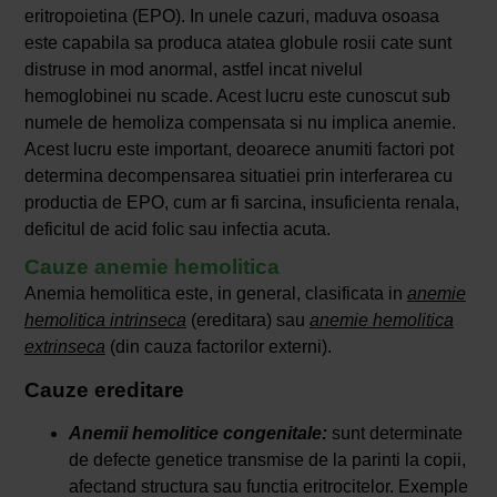
eritropoietina (EPO). In unele cazuri, maduva osoasa
este capabila sa produca atatea globule rosii cate sunt
distruse in mod anormal, astfel incat nivelul
hemoglobinei nu scade. Acest lucru este cunoscut sub
numele de hemoliza compensata si nu implica anemie.
Acest lucru este important, deoarece anumiti factori pot
determina decompensarea situatiei prin interferarea cu
productia de EPO, cum ar fi sarcina, insuficienta renala,
deficitul de acid folic sau infectia acuta.
Cauze anemie hemolitica
Anemia hemolitica este, in general, clasificata in
anemie
hemolitica intrinseca
(ereditara) sau
anemie hemolitica
extrinseca
(din cauza factorilor externi).
Cauze ereditare
Anemii hemolitice congenitale:
sunt determinate
de defecte genetice transmise de la parinti la copii,
afectand structura sau functia eritrocitelor. Exemple