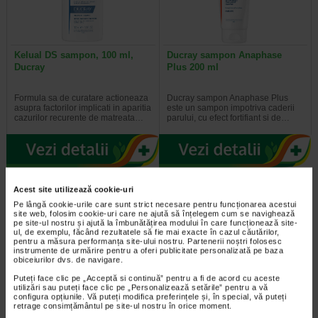
Kelual DS sampon, 100 ml,
Ducray sampon Anaphase
Ducray
Plus 200 ml
Formula sa de curatare actioneaza
Ducray sampon Anaphase Plus
asupra factorilor implicati in aparitia
este un sampon impotriva caderii
cazurilor recurente de matreata…
parului, cu efect fortifiant si de…
Plătești 2, primești 3
Plătești 2, primești 3
Acest site utilizează cookie-uri
Pe lângă cookie-urile care sunt strict necesare pentru funcționarea acestui
site web, folosim cookie-uri care ne ajută să înțelegem cum se navighează
pe site-ul nostru și ajută la îmbunătățirea modului în care funcționează site-
ul, de exemplu, făcând rezultatele să fie mai exacte în cazul căutărilor,
pentru a măsura performanța site-ului nostru. Partenerii noștri folosesc
instrumente de urmărire pentru a oferi publicitate personalizată pe baza
obiceiurilor dvs. de navigare.
Puteți face clic pe „Acceptă si continuă” pentru a fi de acord cu aceste
utilizări sau puteți face clic pe „Personalizează setările” pentru a vă
Masca cu biotina pentru par,
Masca regeneranta cu biotina
configura opțiunile. Vă puteți modifica preferințele și, în special, vă puteți
50 g, DIFEEL
par cret, 50 g, DIFEEL
retrage consimțământul pe site-ul nostru în orice moment.