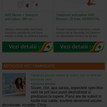
GH3 Derma + Sampon
Tratament anticadere GH3
anticadere, 200 ml…
Derma+, 12 fiole, GEROVITAL
Stresul, alimentatia deficitara,
Fiolele tratament impotriva caderii
ingrijirea nepotrivita pot duce
parului de la Gerovital H3 Derma+
treptat, in timp, la caderea parului…
se adreseaza oricarui tip de par…
ARTICOLE RECOMANDATE
Ingrijirea parului expus la soare, clor si sare pe
perioada verii
Ingrijirea parului
Soare, clor, apa sarata, aspectele specifice
verii ne pot lasa parul deshidratat si
predispus la rupere. Parul are de suferit in
lunile mai calde, suvitele devenind uscate,
decolorate, incretite. Chiar…