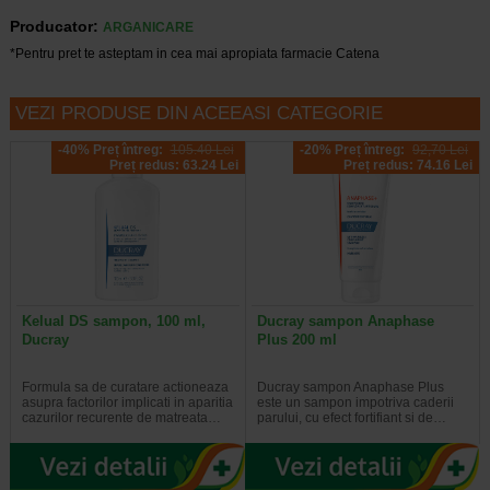
Producator:
ARGANICARE
*Pentru pret te asteptam in cea mai apropiata farmacie Catena
VEZI PRODUSE DIN ACEEASI CATEGORIE
-40% Preț întreg:
105.40 Lei
-20% Preț întreg:
92,70 Lei
Preț redus: 63.24 Lei
Preț redus: 74.16 Lei
Kelual DS sampon, 100 ml,
Ducray sampon Anaphase
Ducray
Plus 200 ml
Formula sa de curatare actioneaza
Ducray sampon Anaphase Plus
asupra factorilor implicati in aparitia
este un sampon impotriva caderii
cazurilor recurente de matreata…
parului, cu efect fortifiant si de…