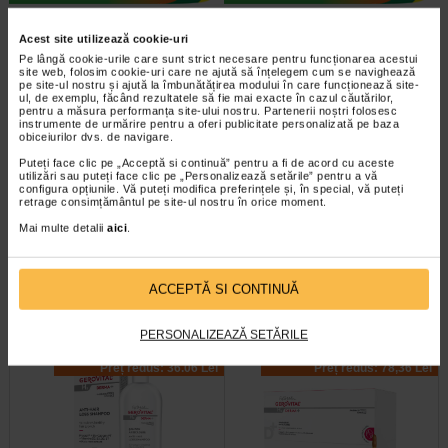
Plătești 2, primești 3
Plătești 2, primești 3
Acest site utilizează cookie-uri
Pe lângă cookie-urile care sunt strict necesare pentru funcționarea acestui
site web, folosim cookie-uri care ne ajută să înțelegem cum se navighează
pe site-ul nostru și ajută la îmbunătățirea modului în care funcționează site-
ul, de exemplu, făcând rezultatele să fie mai exacte în cazul căutărilor,
pentru a măsura performanța site-ului nostru. Partenerii noștri folosesc
instrumente de urmărire pentru a oferi publicitate personalizată pe baza
obiceiurilor dvs. de navigare.
Puteți face clic pe „Acceptă si continuă” pentru a fi de acord cu aceste
utilizări sau puteți face clic pe „Personalizează setările” pentru a vă
Masca cu biotina pentru par,
Masca regeneranta cu biotina
configura opțiunile. Vă puteți modifica preferințele și, în special, vă puteți
50 g, DIFEEL
par cret, 50 g, DIFEEL
retrage consimțământul pe site-ul nostru în orice moment.
Mai multe detalii
aici
.
Produsele Difeel Pro-Growth sunt
Beneficii: Defineste perfect firele de
formule fortificate infuzate cu
par si faciliteaza coafarea; Masca
biotina si promoveaza cresterea…
hraneste profund; Uleiul de…
ACCEPTĂ SI CONTINUĂ
PERSONALIZEAZĂ SETĂRILE
-40% Preț întreg:
60,10 Lei
-40% Preț întreg:
130,60 Lei
Preț redus: 36.06 Lei
Preț redus: 78,36 Lei