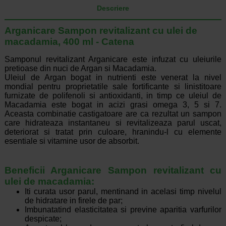
Descriere
Arganicare Sampon revitalizant cu ulei de
macadamia, 400 ml - Catena
Samponul revitalizant Arganicare este infuzat cu uleiurile
pretioase din nuci de Argan si Macadamia.
Uleiul de Argan bogat in nutrienti este venerat la nivel
mondial pentru proprietatile sale fortificante si linistitoare
furnizate de polifenoli si antioxidanti, in timp ce uleiul de
Macadamia este bogat in acizi grasi omega 3, 5 si 7.
Aceasta combinatie castigatoare are ca rezultat un sampon
care hidrateaza instantaneu si revitalizeaza parul uscat,
deteriorat si tratat prin culoare, hranindu-l cu elemente
esentiale si vitamine usor de absorbit.
Beneficii Arganicare Sampon revitalizant cu
ulei de macadamia:
Iti curata usor parul, mentinand in acelasi timp nivelul
de hidratare in firele de par;
Imbunatatind elasticitatea si previne aparitia varfurilor
despicate;