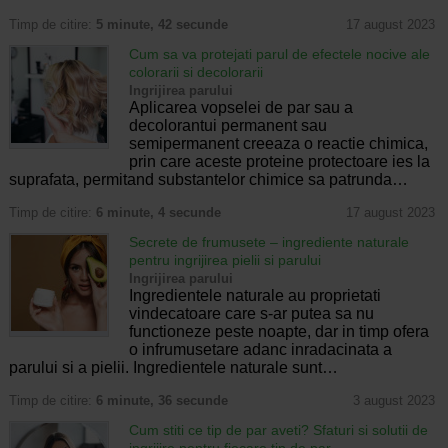
Timp de citire:
5 minute, 42 secunde
17 august 2023
Cum sa va protejati parul de efectele nocive ale
colorarii si decolorarii
Ingrijirea parului
Aplicarea vopselei de par sau a
decolorantui permanent sau
semipermanent creeaza o reactie chimica,
prin care aceste proteine ​​protectoare ies la
suprafata, permitand substantelor chimice sa patrunda…
Timp de citire:
6 minute, 4 secunde
17 august 2023
Secrete de frumusete – ingrediente naturale
pentru ingrijirea pielii si parului
Ingrijirea parului
Ingredientele naturale au proprietati
vindecatoare care s-ar putea sa nu
functioneze peste noapte, dar in timp ofera
o infrumusetare adanc inradacinata a
parului si a pielii. Ingredientele naturale sunt…
Timp de citire:
6 minute, 36 secunde
3 august 2023
Cum stiti ce tip de par aveti? Sfaturi si solutii de
ingrijire pentru fiecare tip de par