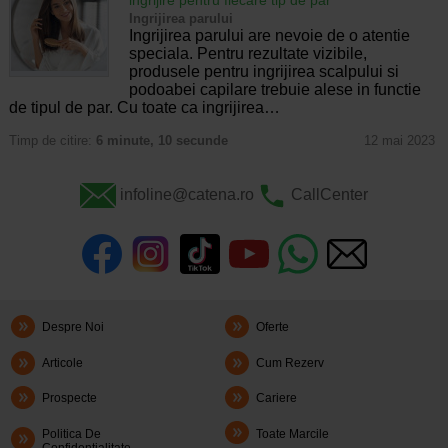
Ingrijirea parului
Ingrijirea parului are nevoie de o atentie
speciala. Pentru rezultate vizibile,
produsele pentru ingrijirea scalpului si
podoabei capilare trebuie alese in functie
de tipul de par. Cu toate ca ingrijirea…
Timp de citire:
6 minute, 10 secunde
12 mai 2023
infoline@catena.ro
CallCenter
Despre Noi
Oferte
Articole
Cum Rezerv
Prospecte
Cariere
Politica De
Toate Marcile
Confidentialitate