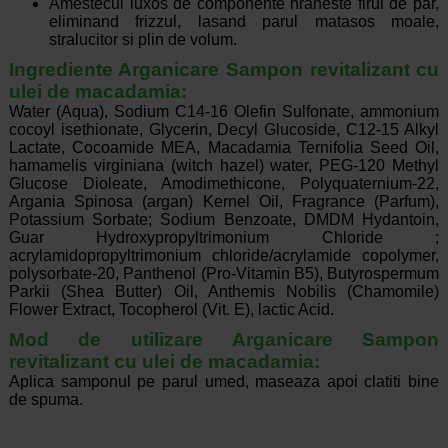
Amestecul luxos de componente hraneste firul de par,
eliminand frizzul, lasand parul matasos moale,
stralucitor si plin de volum.
Ingrediente Arganicare Sampon revitalizant cu
ulei de macadamia:
Water (Aqua), Sodium C14-16 Olefin Sulfonate, ammonium
cocoyl isethionate, Glycerin, Decyl Glucoside, C12-15 Alkyl
Lactate, Cocoamide MEA, Macadamia Ternifolia Seed Oil,
hamamelis virginiana (witch hazel) water, PEG-120 Methyl
Glucose Dioleate, Amodimethicone, Polyquaternium-22,
Argania Spinosa (argan) Kernel Oil, Fragrance (Parfum),
Potassium Sorbate; Sodium Benzoate, DMDM Hydantoin,
Guar Hydroxypropyltrimonium Chloride ;
acrylamidopropyltrimonium chloride/acrylamide copolymer,
polysorbate-20, Panthenol (Pro-Vitamin B5), Butyrospermum
Parkii (Shea Butter) Oil, Anthemis Nobilis (Chamomile)
Flower Extract, Tocopherol (Vit. E), lactic Acid.
Mod de utilizare Arganicare Sampon
revitalizant cu ulei de macadamia:
Aplica samponul pe parul umed, maseaza apoi clatiti bine
de spuma.