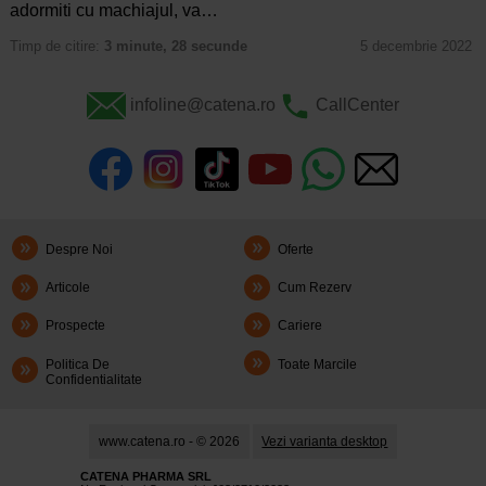
adormiti cu machiajul, va…
Timp de citire:
3 minute, 28 secunde
5 decembrie 2022
infoline@catena.ro
CallCenter
Despre Noi
Oferte
Articole
Cum Rezerv
Prospecte
Cariere
Politica De
Toate Marcile
Confidentialitate
www.catena.ro - © 2026
Vezi varianta desktop
CATENA PHARMA SRL