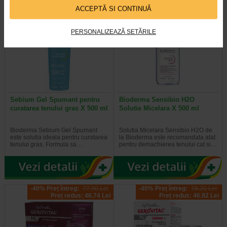
ACCEPTĂ SI CONTINUĂ
-30% Preț întreg:
129,30 Lei
-20% Preț întreg:
108.30 Lei
Preț redus: 90.51 Lei
Preț redus: 86.64 Lei
PERSONALIZEAZĂ SETĂRILE
Sebium Gel Spumant pentru
Bioderma Sensibio H2O
curatarea tenului gras X 500 ml
Solutie Micelara X 500 ml
Bioderma Sebium Gel Spumant
Solutia Micelara Sensibio H2O de
este solutia ideala pentru curatarea
la Bioderma este recomandata atat
tenului gras. Formula sa…
pentru demachierea tenului cat si…
-40% Preț întreg:
77.90 Lei
-40% Preț întreg:
78.20 Lei
Preț redus: 46.74 Lei
Preț redus: 46.92 Lei