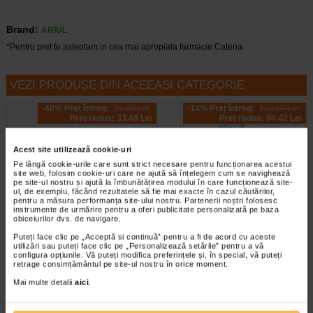
Brand:
ARIUL
*Pentru pret te asteptam in cea mai apropiata farmacie Catena
VEZI PRODUSE DIN ACEEASI CATEGORIE
-40% Preț întreg:
55.80 Lei
-14% Preț întreg:
110.10 Lei
Preț redus: 33.48 Lei
Preț redus: 94.42 Lei
Acest site utilizează cookie-uri
Pe lângă cookie-urile care sunt strict necesare pentru funcționarea acestui
site web, folosim cookie-uri care ne ajută să înțelegem cum se navighează
pe site-ul nostru și ajută la îmbunătățirea modului în care funcționează site-
ul, de exemplu, făcând rezultatele să fie mai exacte în cazul căutărilor,
pentru a măsura performanța site-ului nostru. Partenerii noștri folosesc
instrumente de urmărire pentru a oferi publicitate personalizată pe baza
Crema antirid SPF 10 intens
Ducray Kelual DS crema 40ml
obiceiurilor dvs. de navigare.
hidratanta, 50 ml, H3…
Puteți face clic pe „Acceptă si continuă” pentru a fi de acord cu aceste
utilizări sau puteți face clic pe „Personalizează setările” pentru a vă
configura opțiunile. Vă puteți modifica preferințele și, în special, vă puteți
Gerovital H3E Crema antirid FP10
Crema keratoreductoare Ducray
retrage consimțământul pe site-ul nostru în orice moment.
hidrateaza intensiv pielea si
este o crema calmanta
previne aparitia ridurilor, oferind…
recomandata pentru tratarea…
Mai multe detalii
aici
.