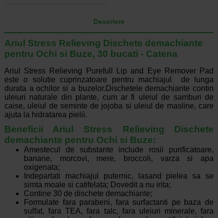
Descriere
Ariul Stress Relieving Dischete demachiante
pentru Ochi si Buze, 30 bucati - Catena
Ariul Stress Relieving Purefull Lip and Eye Remover Pad
este o solutie cuprinzatoare pentru machiajul de lunga
durata a ochilor si a buzelor.Dischetele demachiante contin
uleiuri naturale din plante, cum ar fi uleiul de samburi de
caise, uleiul de seminte de jojoba si uleiul de masline, care
ajuta la hidratarea pielii.
Beneficii Ariul Stress Relieving Dischete
demachiante pentru Ochi si Buze:
Amestecul de substante include rosii purificatoare,
banane, morcovi, mere, broccoli, varza si apa
oxigenata;
Indepartati machiajul puternic, lasand pielea sa se
simta moale si catifelata; Dovedit a nu irita;
Contine 30 de dischete demachiante;
Formulate fara parabeni, fara surfactanti pe baza de
sulfat, fara TEA, fara talc, fara uleiuri minerale, fara