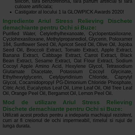
silicon, fara benzofenona, fara parfum artificial si fara
culoare artificiala;
Castigator al locului 1 la GLOWPICK Awards 2020!
Ingrediente Ariul Stress Relieving Dischete
demachiante pentru Ochi si Buze:
Purified Water, Cetylethylhexanoate, Cyclopentasiloxane,
Cyclohexasiloxane, Methylpropanediol, Glycerin, Poloxamer
184, Sunflower Seed Oil, Apricot Seed Oil, Olive Oil, Jojoba
Seed Oil, Broccoli Extract, Tomato Extract, Apple Extract,
Banana Extract, Cabbage Extract, Carrot Extract, Black
Bean Extract, Sesame Extract, Oat Flour Extract, Sodium
Cocoyl Apple Amino Acid, Hexylene Glycol, Tetrasodium
Glutamate Diacetate, Potassium Cocoyl Glycinate,
Ethylhexylglycerin, Cetylpyridinium Chloride, Caprylyl
Glycol, Cocamidopropyl PG-Dimonium Chloride Phosphate,
Citric Acid, Eucalyptus Leaf Oil, Lime Leaf Oil, Old Tree Leaf
Oil, Orange Peel Oil, Bergamot Oil, Lemon Peel Oil.
Mod de utilizare Ariul Stress Relieving
Dischete demachiante pentru Ochi si Buze:
Utilizati acest produs pentru a indeparta machiajul rezistent,
cum ar fi creionul de ochi impermeabil, rimelul si rujul de
lunga durata.