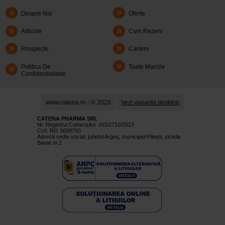
Despre Noi
Oferte
Articole
Cum Rezerv
Prospecte
Cariere
Politica De
Toate Marcile
Confidentialitate
www.catena.ro - © 2026
Vezi varianta desktop
CATENA PHARMA SRL
Nr. Registrul Comerţului: J03/2710/2023
CUI: RO 3008793
Adresă sediu social: judetul Argeş, municipiul Piteşti, strada
Banat nr.2