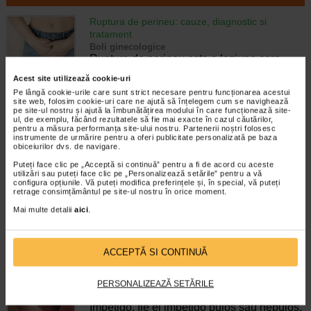
Ruptura de perineu: cauze, diagnostic si
tratament
Boli ginecologice
Ruptura de perineu este o leziune care
apare la nivelul perineului, zona aflata intre
Acest site utilizează cookie-uri
orificiul vaginal si anus, cel mai adesea in
Pe lângă cookie-urile care sunt strict necesare pentru funcționarea acestui
timpul nasterii. De fapt, aproape 9 din 10
site web, folosim cookie-uri care ne ajută să înțelegem cum se navighează
femei aflate la prima nastere…
pe site-ul nostru și ajută la îmbunătățirea modului în care funcționează site-
ul, de exemplu, făcând rezultatele să fie mai exacte în cazul căutărilor,
pentru a măsura performanța site-ului nostru. Partenerii noștri folosesc
Timp de citire:
5 minute, 0 secunde
4 octombrie 2024
instrumente de urmărire pentru a oferi publicitate personalizată pe baza
obiceiurilor dvs. de navigare.
Impetigo – cauze si tratament
Boli de piele
Puteți face clic pe „Acceptă si continuă” pentru a fi de acord cu aceste
utilizări sau puteți face clic pe „Personalizează setările” pentru a vă
Impetigo se considera a fi o afectiune
configura opțiunile. Vă puteți modifica preferințele și, în special, vă puteți
cutanata, manifestata prin eruptii cu
retrage consimțământul pe site-ul nostru în orice moment.
morfologie specifica, usor de tradus intr-o
Mai multe detalii
aici
.
patologie caracteristica. Afectiunea este de
natura bacteriana, acesta fiind si…
Timp de citire:
6 minute, 4 secunde
9 noiembrie 2023
ACCEPTĂ SI CONTINUĂ
Impetigo bulos – ce este, cauze, factori de risc,
tratament
PERSONALIZEAZĂ SETĂRILE
Boli de piele
Impetigo, fie el impetigo bulos sau nebulos,