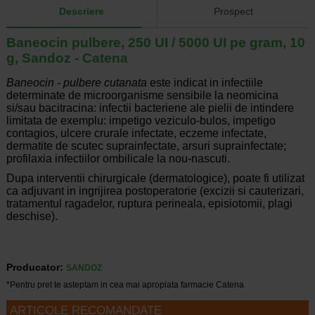
Descriere
Prospect
Baneocin pulbere, 250 UI / 5000 UI pe gram, 10
g, Sandoz - Catena
Baneocin - pulbere cutanata
este indicat in infectiile
determinate de microorganisme sensibile la neomicina
si/sau bacitracina: infectii bacteriene ale pielii de intindere
limitata de exemplu: impetigo veziculo-bulos, impetigo
contagios, ulcere crurale infectate, eczeme infectate,
dermatite de scutec suprainfectate, arsuri suprainfectate;
profilaxia infectiilor ombilicale la nou-nascuti.
Dupa interventii chirurgicale (dermatologice), poate fi utilizat
ca adjuvant in ingrijirea postoperatorie (excizii si cauterizari,
tratamentul ragadelor, ruptura perineala, episiotomii, plagi
deschise).
Producator:
SANDOZ
*Pentru pret te asteptam in cea mai apropiata farmacie Catena
ARTICOLE RECOMANDATE