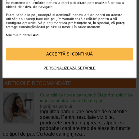
instrumente de urmărire pentru a oferi publicitate personalizată pe baza
obiceiurilor dvs. de navigare.
Puteți face clic pe „Acceptă si continuă” pentru a fi de acord cu aceste
GH3 Derma + Sampon
Tratament anticadere GH3
utilizări sau puteți face clic pe „Personalizează setările” pentru a vă
anticadere, 200 ml…
Derma+, 12 fiole, GEROVITAL
configura opțiunile. Vă puteți modifica preferințele și, în special, vă puteți
retrage consimțământul pe site-ul nostru în orice moment.
Mai multe detalii
aici
.
Stresul, alimentatia deficitara,
Fiolele tratament impotriva caderii
ingrijirea nepotrivita pot duce
parului de la Gerovital H3 Derma+
treptat, in timp, la caderea parului…
se adreseaza oricarui tip de par…
ACCEPTĂ SI CONTINUĂ
PERSONALIZEAZĂ SETĂRILE
ARTICOLE RECOMANDATE
Cum stiti ce tip de par aveti? Sfaturi si solutii de
ingrijire pentru fiecare tip de par
Ingrijirea parului
Ingrijirea parului are nevoie de o atentie
speciala. Pentru rezultate vizibile,
produsele pentru ingrijirea scalpului si
podoabei capilare trebuie alese in functie
de tipul de par. Cu toate ca ingrijirea…