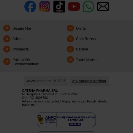
Despre Noi
Oferte
Articole
Cum Rezerv
Prospecte
Cariere
Politica De
Toate Marcile
Confidentialitate
www.catena.ro - © 2026
Vezi varianta desktop
CATENA PHARMA SRL
Nr. Registrul Comerţului: J03/2710/2023
CUI: RO 3008793
Adresă sediu social: judetul Argeş, municipiul Piteşti, strada
Banat nr.2