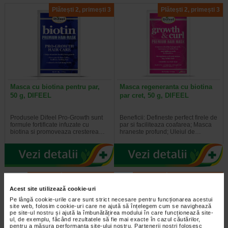
Plătești 2, primești 3
Plătești 2, primești 3
Masca cu biotina pentru par,
Masca regeneranta cu biotina
50 g, DIFEEL
par cret, 50 g, DIFEEL
Produsele Difeel Pro-Growth sunt
Beneficii: Defineste perfect firele de
formule fortificate infuzate cu
par si faciliteaza coafarea; Masca
biotina si promoveaza cresterea…
hraneste profund; Uleiul de…
-40% Preț întreg:
60,10 Lei
-40% Preț întreg:
130,60 Lei
Preț redus: 36.06 Lei
Preț redus: 78,36 Lei
Acest site utilizează cookie-uri
Pe lângă cookie-urile care sunt strict necesare pentru funcționarea acestui
site web, folosim cookie-uri care ne ajută să înțelegem cum se navighează
pe site-ul nostru și ajută la îmbunătățirea modului în care funcționează site-
ul, de exemplu, făcând rezultatele să fie mai exacte în cazul căutărilor,
pentru a măsura performanța site-ului nostru. Partenerii noștri folosesc