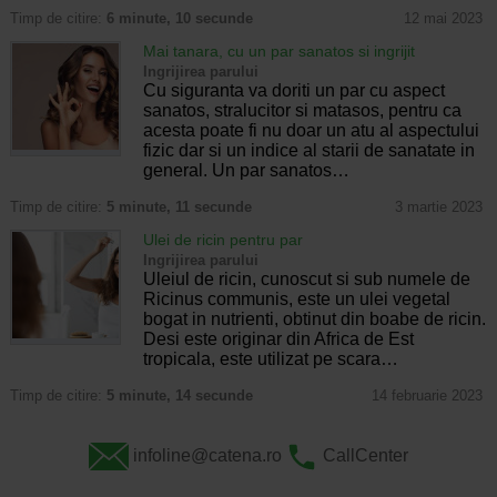
Timp de citire:
6 minute, 10 secunde
12 mai 2023
Mai tanara, cu un par sanatos si ingrijit
Ingrijirea parului
Cu siguranta va doriti un par cu aspect
sanatos, stralucitor si matasos, pentru ca
acesta poate fi nu doar un atu al aspectului
fizic dar si un indice al starii de sanatate in
general. Un par sanatos…
Timp de citire:
5 minute, 11 secunde
3 martie 2023
Ulei de ricin pentru par
Ingrijirea parului
Uleiul de ricin, cunoscut si sub numele de
Ricinus communis, este un ulei vegetal
bogat in nutrienti, obtinut din boabe de ricin.
Desi este originar din Africa de Est
tropicala, este utilizat pe scara…
Timp de citire:
5 minute, 14 secunde
14 februarie 2023
infoline@catena.ro
CallCenter