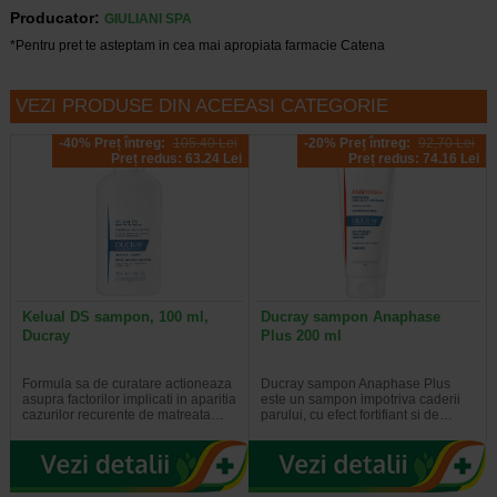
Producator:
GIULIANI SPA
*Pentru pret te asteptam in cea mai apropiata farmacie Catena
VEZI PRODUSE DIN ACEEASI CATEGORIE
-40% Preț întreg:
105.40 Lei
-20% Preț întreg:
92,70 Lei
Preț redus: 63.24 Lei
Preț redus: 74.16 Lei
Kelual DS sampon, 100 ml,
Ducray sampon Anaphase
Ducray
Plus 200 ml
Formula sa de curatare actioneaza
Ducray sampon Anaphase Plus
asupra factorilor implicati in aparitia
este un sampon impotriva caderii
cazurilor recurente de matreata…
parului, cu efect fortifiant si de…