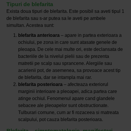
Tipuri de blefarita
Exista doua tipuri de blefarita. Este posibil sa aveti tipul 1
de blefarita sau s-ar putea sa le aveti pe ambele
simultan. Acestea sunt:
blefarita
anterioara
– apare in partea exterioara a
ochiului, pe zona in care sunt atasate genele de
pleoapa. De cele mai multe ori, este declansata de
bacteriile de la nivelul pielii sau de prezenta
matretii pe scalp sau sprancene. Alergiile sau
acarienii pot, de asemenea, sa provoace acest tip
de blefarita, dar se intampla mai rar.
blefarita
posterioara
– afecteaza exteriorul
marginii interioare a pleoapei, adica partea care
atinge ochiul. Fenomenul apare cand glandele
sebacee ale pleoapelor sunt obstructionate.
Tulburari comune, cum ar fi rozaceea si matreata
scalpului, pot cauza blefarita posterioara.
Blefarita – simptomatologie, manifestari