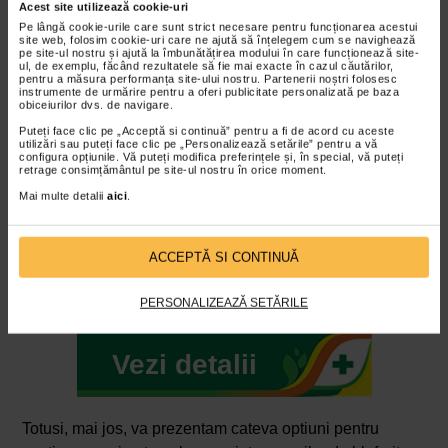
Acest site utilizează cookie-uri
Pe lângă cookie-urile care sunt strict necesare pentru funcționarea acestui
site web, folosim cookie-uri care ne ajută să înțelegem cum se navighează
pe site-ul nostru și ajută la îmbunătățirea modului în care funcționează site-
ul, de exemplu, făcând rezultatele să fie mai exacte în cazul căutărilor,
pentru a măsura performanța site-ului nostru. Partenerii noștri folosesc
instrumente de urmărire pentru a oferi publicitate personalizată pe baza
obiceiurilor dvs. de navigare.
Puteți face clic pe „Acceptă si continuă” pentru a fi de acord cu aceste
utilizări sau puteți face clic pe „Personalizează setările” pentru a vă
configura opțiunile. Vă puteți modifica preferințele și, în special, vă puteți
retrage consimțământul pe site-ul nostru în orice moment.
Mai multe detalii
aici
.
ACCEPTĂ SI CONTINUĂ
Iridium servetele oculare sterile, 20 bucati,
FIDIA
PERSONALIZEAZĂ SETĂRILE
Vezi detalii
Totusi, mai jos, va prezentam cateva optiuni pentru