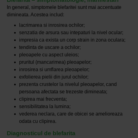
In general, simptomele blefaritei sunt mai accentuate
dimineata. Acestea includ:
lacrimarea si inrosirea ochilor;
senzatia de arsura sau intepaturi la nivel ocular;
impresia ca exista un corp strain in zona oculara;
tendinta de uscare a ochilor;
pleoapele cu aspect uleios;
pruritul (mancarimea) pleoapelor;
inrosirea si umflarea pleoapelor;
exfolierea pielii din jurul ochilor;
prezenta crustelor la nivelul pleoapelor, cand
persoana afectata se trezeste dimineata;
clipirea mai frecventa;
sensibilitatea la lumina;
vederea neclara, care de obicei se amelioreaza
odata cu clipirea.
Diagnosticul de blefarita