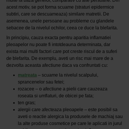
multe la baza genelor, comparativ cu alte persoane. Din
acest motiv, se pot forma scuame (straturi epidermice
subtiri, care se descuameaza) similare matretii. De
asemenea, unele persoane au probleme cu glandele
sebacee de la nivelul ochilor, ceea ce duce la blefarita.
In principiu, cauza exacta pentru aparitia inflamatiei
pleoapelor nu poate fi intotdeauna determinata, dar
exista mai multi factori care pot creste riscul de a suferi
de blefarita. De exemplu, aveti un risc mai mare de a
dezvolta aceasta afectiune daca va confruntati cu:
matreata
– scuame la nivelul scalpului,
sprancenelor sau fetei;
rozacee – o afectiune a pielii care cauzeaza
roseata si umflaturi, de obicei pe fata;
ten gras;
alergii care afecteaza pleoapele – este posibil sa
aveti o reactie alergica la produsele de machiaj sau
la alte produse cosmetice pe care le aplicati in jurul