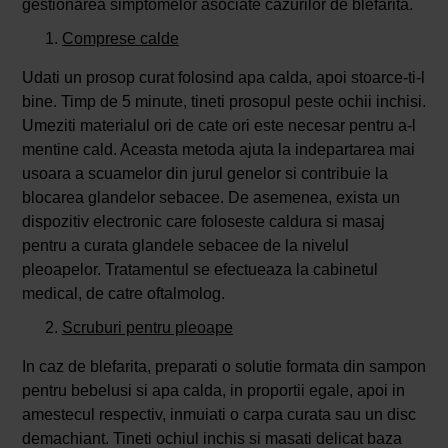
gestionarea simptomelor asociate cazurilor de blefarita.
Comprese calde
Udati un prosop curat folosind apa calda, apoi stoarce-ti-l
bine. Timp de 5 minute, tineti prosopul peste ochii inchisi.
Umeziti materialul ori de cate ori este necesar pentru a-l
mentine cald. Aceasta metoda ajuta la indepartarea mai
usoara a scuamelor din jurul genelor si contribuie la
blocarea glandelor sebacee. De asemenea, exista un
dispozitiv electronic care foloseste caldura si masaj
pentru a curata glandele sebacee de la nivelul
pleoapelor. Tratamentul se efectueaza la cabinetul
medical, de catre oftalmolog.
Scruburi pentru pleoape
In caz de blefarita, preparati o solutie formata din sampon
pentru bebelusi si apa calda, in proportii egale, apoi in
amestecul respectiv, inmuiati o carpa curata sau un disc
demachiant. Tineti ochiul inchis si masati delicat baza