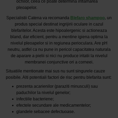
ochilor, ceea ce poate determina inflamarea
pleoapelor.
Specialistii Catena va recomanda
Blefaro shampoo
, un
produs special destinat ingrijirii oculare in cazul
blefaritelor. Acesta este hipoalergenic si actioneaza
bland, dar eficient, pentru a mentine igiena optima la
nivelul pleoapelor si in regiunea perioculara. Are pH
neutru, astfel ca nu pune in pericol capacitatea naturala
de aparare a pielii si nici nu produce iritatii la nivelul
membranei conjunctive ori a corneei.
Situatiile mentionate mai sus nu sunt singurele cauze
posibile. Alti potentiali factori de risc pentru blefarita sunt:
prezenta acarienilor (paraziti minusculi) sau
paduchilor la nivelul genelor;
infectiile bacteriene;
efectele secundare ale medicamentelor;
glandele sebacee defectuoase.