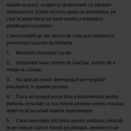
spalati-va parul, scalpul si sprancenele cu sampon
antibacterian. Exista inclusiv spray-uri antiseptice, pe
care le puteti folosi pe piele pentru a impiedica
proliferarea bacteriilor.
Cateva modificari ale stilului de viata pot contribui la
prevenirea cazurilor de blefarita.
1. Mentineti pleoapele curate.
2. Indepartati toate urmele de machiaj, inainte de a
merge la culcare.
3. Nu aplicati creion dermatograf pe marginile
pleoapelor, in spatele genelor.
4. Daca ati inceput prima faza a tratamentului pentru
blefarita, renuntati sa mai folositi produse pentru machiaj,
astfel incat sa evitati iritatiile suplimentare.
5. Cand reincepeti utilizarea acestor produse, inlocuiti-
le pe cele pe care le folositi pe pleoape, deoarece s-ar