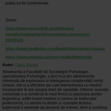
putea sa fie contaminate.
Surse:
https://www.mayoclinic.org/diseases-
conditions/blepharitis/symptoms-causes/syc-
20370141
https://www.healthline.com/health/blepharitis#causes
https://www.webmd.com/eye-health/blepharitis
Autor:
Oana Stamat
Absolventa a Facultatii de Sociologie-Psihologie,
specializarea Psihologie, a fost inca din adolescenta
interesata de explorarea si intelegerea complexitatii mintii
umane, dar si a efectelor pe care interactiunea cu mediul
inconjurator le are asupra starii de sanatate. Ulterior, aceasta
curiozitate s-a combinat in mod fericit cu pasiunea pentru
lingvistica, astfel luand nastere o cariera de traducator
profesionist, cu atentie la detalii si nuantele textului,
explorand o varietate de domenii de interes, dintr-o continua