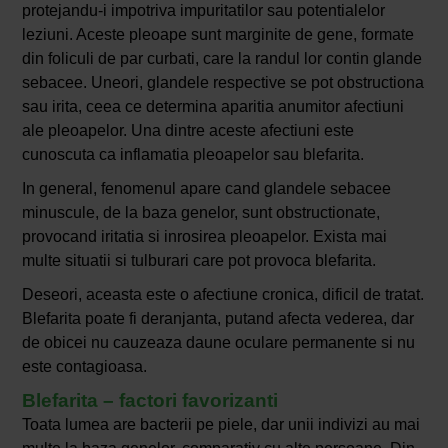
protejandu-i impotriva impuritatilor sau potentialelor
leziuni. Aceste pleoape sunt marginite de gene, formate
din foliculi de par curbati, care la randul lor contin glande
sebacee. Uneori, glandele respective se pot obstructiona
sau irita, ceea ce determina aparitia anumitor afectiuni
ale pleoapelor. Una dintre aceste afectiuni este
cunoscuta ca inflamatia pleoapelor sau blefarita.
In general, fenomenul apare cand glandele sebacee
minuscule, de la baza genelor, sunt obstructionate,
provocand iritatia si inrosirea pleoapelor. Exista mai
multe situatii si tulburari care pot provoca blefarita.
Deseori, aceasta este o afectiune cronica, dificil de tratat.
Blefarita poate fi deranjanta, putand afecta vederea, dar
de obicei nu cauzeaza daune oculare permanente si nu
este contagioasa.
Blefarita – factori favorizanti
Toata lumea are bacterii pe piele, dar unii indivizi au mai