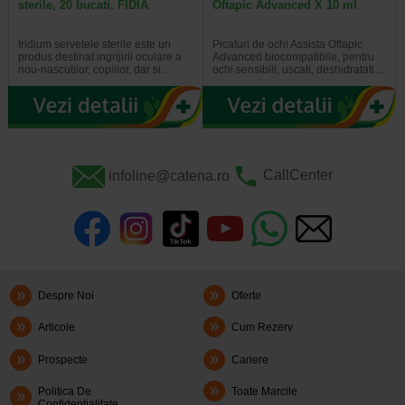
sterile, 20 bucati, FIDIA
Oftapic Advanced X 10 ml
Iridium servetele sterile este un
Picaturi de ochi Assista Oftapic
produs destinat ingrijirii oculare a
Advanced biocompatibile, pentru
nou-nascutilor, copiilor, dar si…
ochi sensibili, uscati, deshidratati…
infoline@catena.ro
CallCenter
Despre Noi
Oferte
Articole
Cum Rezerv
Prospecte
Cariere
Politica De
Toate Marcile
Confidentialitate