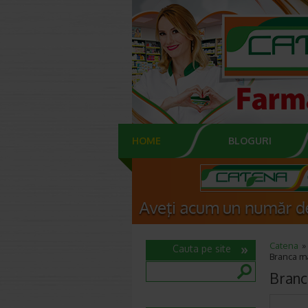
HOME
BLOGURI
Catena
Cauta pe site
Branca ma
Branc