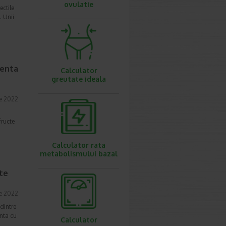
ovulatie
ectile
. Unii
tenta
Calculator
greutate ideala
e 2022
fructe
Calculator rata
metabolismului bazal
ite
e 2022
dintre
unta cu
Calculator