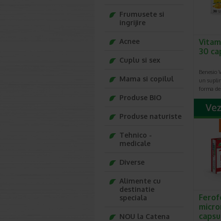
Frumusete si
ingrijire
Acnee
Vitam
30 ca
Cuplu si sex
Benesio 
Mama si copilul
un supli
forma de
Produse BIO
Produse naturiste
Tehnico -
medicale
Diverse
Alimente cu
destinatie
Ferofo
speciala
micro
capsu
NOU la Catena