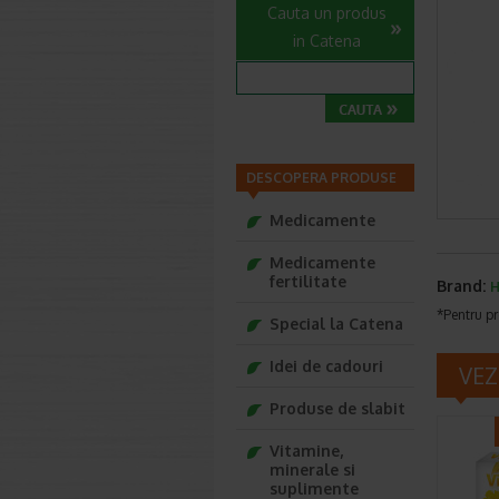
Cauta un produs
in Catena
DESCOPERA PRODUSE
Medicamente
Medicamente
fertilitate
Brand:
H
*Pentru pr
Special la Catena
Idei de cadouri
VEZ
Produse de slabit
Vitamine,
minerale si
suplimente