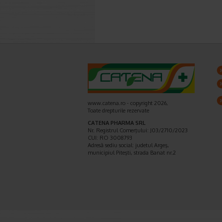
www.catena.ro - copyright 2026,
Toate drepturile rezervate
CATENA PHARMA SRL
Nr. Registrul Comerţului: J03/2710/2023
CUI: RO 3008793
Adresă sediu social: judetul Argeş,
municipiul Piteşti, strada Banat nr.2