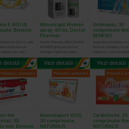
ina E 400 UI,
Minoxicapil Women
Uridinamic, 30
psule, Benesio
spray, 60 ml, Doctor
comprimate film
Fiterman
BENESIO
Vitamina E 400 U.I. este
Doctor Fiterman MINOXICAPIL
Supliment alimentar cu 
ment alimentar sub
WOMEN spray are actiune
formula complexa, ce co
 capsule moi, care…
multipla impotriva caderii…
magneziu, acid alfa-lipo
Plătești 2, primești 3
Plătești 2, primești 3
Plătești 2, pr
rt fier
ImunoSuport 1000,
Cardioforte, 20
nizat, 30
30 comprimate,
comprimate film
le moi, Benesio
NATURALIS
NATURALIS