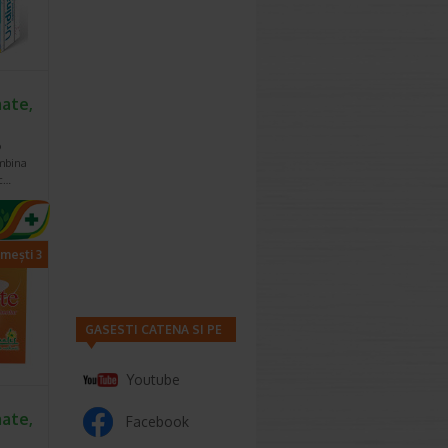
ate,
o
mbina
ic…
imești 3
GASESTI CATENA SI PE
Youtube
ate,
Facebook