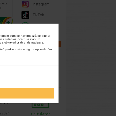
s este
Instagram
e
TikTok
Whatsapp
nțelegem cum se navighează pe site-ul
ul căutărilor, pentru a măsura
za obiceiurilor dvs. de navigare.
CALCULATOARE
ile” pentru a vă configura opțiunile. Vă
ati
ie 2024
Calculator
 asupra
sarcina
ament
ie 2024
Calculator