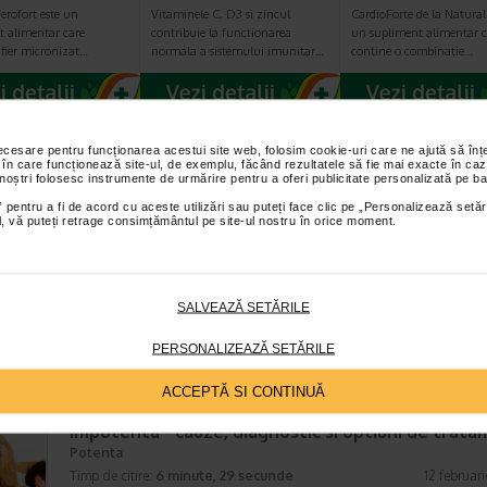
erofort este un
Vitaminele C, D3 si zincul
CardioForte de la Naturali
t alimentar care
contribuie la functionarea
un supliment alimentar c
fier micronizat…
normala a sistemului imunitar…
contine o combinatie…
necesare pentru funcționarea acestui site web, folosim cookie-uri care ne ajută să î
 în care funcționează site-ul, de exemplu, făcând rezultatele să fie mai exacte în caz
TICOLE RECOMANDATE
 noștri folosesc instrumente de urmărire pentru a oferi publicitate personalizată pe ba
 pentru a fi de acord cu aceste utilizări sau puteți face clic pe „Personalizează setăr
ial, vă puteți retrage consimțământul pe site-ul nostru în orice moment.
Oreionul si fertilitatea masculina: mituri si realit
Fertilitate / Infertilitate barbati
Timp de citire:
5 minute, 30 secunde
11 iun
Oreionul, cunoscut si sub denumirea de parotidita epidemica, este o
SALVEAZĂ SETĂRILE
afectiune virala contagioasa care poate avea consecinte semnificative
sanatatii reproductive a barbatilor. In trecut, s-a raspandit…
PERSONALIZEAZĂ SETĂRILE
ACCEPTĂ SI CONTINUĂ
Impotenta - cauze, diagnostic si optiuni de trat
Potenta
Timp de citire:
6 minute, 29 secunde
12 februar