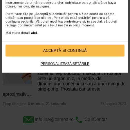
instrumente de urmărire pentru a oferi publicitate personalizată pe baza
Lista completa a analizelor pentru prostata
obiceiurilor dvs. de navigare.
Metode de diagnostic
Prostata este o glanda a sistemului genital
Puteți face clic pe „Acceptă si continuă” pentru a fi de acord cu aceste
utilizări sau puteți face clic pe „Personalizează setările” pentru a vă
masculin cu rol extrem de important in
configura opțiunile. Vă puteți modifica preferințele și, în special, vă puteți
organism. Prostata poate fi afectata de
retrage consimțământul pe site-ul nostru în orice moment.
probleme frecvente care pot provoca
Mai multe detalii
aici
.
simptome destul de deranjante. Acesta
este…
Timp de citire:
4 minute, 2 secunde
8 decembrie 2022
ACCEPTĂ SI CONTINUĂ
Ce este prostata si care este rolul sau
Corpul uman - organe interne
PERSONALIZEAZĂ SETĂRILE
Prostata este un organ care face parte din
sistemul reproducator masculin. Prostata
este un organ mic, in medie, de
dimensiunea unei nuci sau a unei mingi de
ping-pong. Prostata cantareste
aproximativ…
Timp de citire:
6 minute, 21 secunde
25 august 2023
infoline@catena.ro
CallCenter