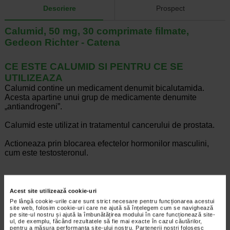
Descriere
Prospect
Calumid, 50 mg, 30 comprimate filmate,
Gedeon Richter - Catena
CE ESTE CALUMID SI PENTRU CE SE
UTILIZEAZA
Calumid contine un medicament denumit bicalutamida.
Acesta apartine unui grup de medicamente denumite
„antiandrogeni”.
Calumid este utilizat in tratamentul cancerului de prostata.
Actioneaza prin blocarea efectelor hormonilor masculini,
cum este testosteronul.
Producator:
GEDEON RICHTER
Acest site utilizează cookie-uri
*Pentru pret te asteptam in cea mai apropiata farmacie Catena
Pe lângă cookie-urile care sunt strict necesare pentru funcționarea acestui
site web, folosim cookie-uri care ne ajută să înțelegem cum se navighează
pe site-ul nostru și ajută la îmbunătățirea modului în care funcționează site-
ARTICOLE RECOMANDATE
ul, de exemplu, făcând rezultatele să fie mai exacte în cazul căutărilor,
pentru a măsura performanța site-ului nostru. Partenerii noștri folosesc