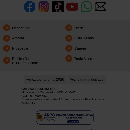
Despre Noi
Oferte
Articole
Cum Rezerv
Prospecte
Cariere
Politica De
Toate Marcile
Confidentialitate
www.catena.ro - © 2026
Vezi varianta desktop
CATENA PHARMA SRL
Nr. Registrul Comerţului: J03/2710/2023
CUI: RO 3008793
Adresă sediu social: judetul Argeş, municipiul Piteşti, strada
Banat nr.2