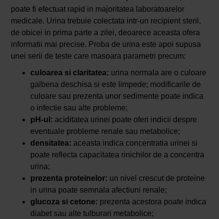
poate fi efectuat rapid in majoritatea laboratoarelor
medicale. Urina trebuie colectata intr-un recipient steril,
de obicei in prima parte a zilei, deoarece aceasta ofera
informatii mai precise. Proba de urina este apoi supusa
unei serii de teste care masoara parametri precum:
culoarea si claritatea:
urina normala are o culoare
galbena deschisa si este limpede; modificarile de
culoare sau prezenta unor sedimente poate indica
o infectie sau alte probleme;
pH-ul:
aciditatea urinei poate oferi indicii despre
eventuale probleme renale sau metabolice;
densitatea:
aceasta indica concentratia urinei si
poate reflecta capacitatea rinichilor de a concentra
urina;
prezenta proteinelor:
un nivel crescut de proteine
in urina poate semnala afectiuni renale;
glucoza si cetone:
prezenta acestora poate indica
diabet sau alte tulburari metabolice;