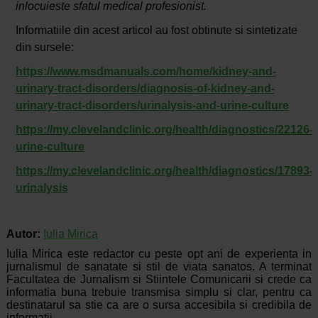
inlocuieste sfatul medical profesionist.
Informatiile din acest articol au fost obtinute si sintetizate
din sursele:
https://www.msdmanuals.com/home/kidney-and-
urinary-tract-disorders/diagnosis-of-kidney-and-
urinary-tract-disorders/urinalysis-and-urine-culture
https://my.clevelandclinic.org/health/diagnostics/22126-
urine-culture
https://my.clevelandclinic.org/health/diagnostics/17893-
urinalysis
Autor:
Iulia Mirica
Iulia Mirica este redactor cu peste opt ani de experienta in
jurnalismul de sanatate si stil de viata sanatos. A terminat
Facultatea de Jurnalism si Stiintele Comunicarii si crede ca
informatia buna trebuie transmisa simplu si clar, pentru ca
destinatarul sa stie ca are o sursa accesibila si credibila de
informatii.