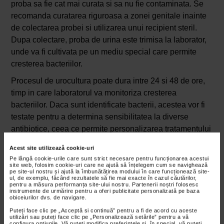
proba sa fie cat mai curata si sa nu fie contaminata. Se
recomanda curatarea riguroasa a zonei genitale inainte
de colectarea probei si utilizarea unui recipient steril.
Dupa colectare, proba de urina este trimisa la laborator,
unde va fi cultivata pe un mediu special care permite
cresterea bacteriilor.
Procesul de urocultura poate dura intre 24 si 48 de ore,
timp in care laboratorul va monitoriza cresterea
bacteriilor. Daca sunt identificate bacterii, acestea vor fi
testate pentru a determina sensibilitatea la diverse
antibiotice, ceea ce permite personalizarea tratamentului
pentru a fi cat mai eficient.
Acest site utilizează cookie-uri
Principalele diferente dintre sumar de urina
Pe lângă cookie-urile care sunt strict necesare pentru funcționarea acestui
site web, folosim cookie-uri care ne ajută să înțelegem cum se navighează
si urocultura
pe site-ul nostru și ajută la îmbunătățirea modului în care funcționează site-
ul, de exemplu, făcând rezultatele să fie mai exacte în cazul căutărilor,
Desi atat sumarul de urina, cat si urocultura implica
pentru a măsura performanța site-ului nostru. Partenerii noștri folosesc
instrumente de urmărire pentru a oferi publicitate personalizată pe baza
analiza urinei, ele servesc unor scopuri diferite si sunt
obiceiurilor dvs. de navigare.
utilizate in contexte diferite.
Puteți face clic pe „Acceptă si continuă” pentru a fi de acord cu aceste
utilizări sau puteți face clic pe „Personalizează setările” pentru a vă
configura opțiunile. Vă puteți modifica preferințele și, în special, vă puteți