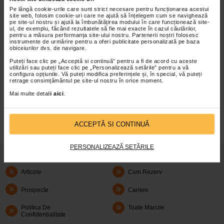
sus detaliat, conform notei de informare accesibila
aici
Pe lângă cookie-urile care sunt strict necesare pentru funcționarea acestui
Pentru a putea sa primiti informari privind posturi vacante
site web, folosim cookie-uri care ne ajută să înțelegem cum se navighează
pe site-ul nostru și ajută la îmbunătățirea modului în care funcționează site-
care pot aparea in viitor in cadrul societatii Catena
ul, de exemplu, făcând rezultatele să fie mai exacte în cazul căutărilor,
Management SRL, va rugam sa accesati
aici
pentru a măsura performanța site-ului nostru. Partenerii noștri folosesc
instrumente de urmărire pentru a oferi publicitate personalizată pe baza
Incarca CV-ul tau:
obiceiurilor dvs. de navigare.
Puteți face clic pe „Acceptă si continuă” pentru a fi de acord cu aceste
utilizări sau puteți face clic pe „Personalizează setările” pentru a vă
configura opțiunile. Vă puteți modifica preferințele și, în special, vă puteți
retrage consimțământul pe site-ul nostru în orice moment.
infoline@catena.ro
CallCenter
Mai multe detalii
aici
.
ACCEPTĂ SI CONTINUĂ
PERSONALIZEAZĂ SETĂRILE
Despre Noi
Oferte
Articole
Cum Rezerv
Prospecte
Cariere
Politica De
Toate Marcile
Confidentialitate