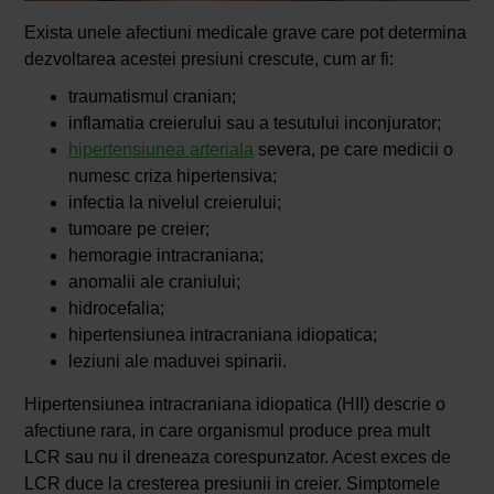
Exista unele afectiuni medicale grave care pot determina
dezvoltarea acestei presiuni crescute, cum ar fi:
traumatismul cranian;
inflamatia creierului sau a tesutului inconjurator;
hipertensiunea arteriala
severa, pe care medicii o
numesc criza hipertensiva;
infectia la nivelul creierului;
tumoare pe creier;
hemoragie intracraniana;
anomalii ale craniului;
hidrocefalia;
hipertensiunea intracraniana idiopatica;
leziuni ale maduvei spinarii.
Hipertensiunea intracraniana idiopatica (HII) descrie o
afectiune rara, in care organismul produce prea mult
LCR sau nu il dreneaza corespunzator. Acest exces de
LCR duce la cresterea presiunii in creier. Simptomele