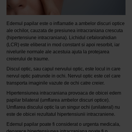
Edemul papilar este o inflamatie a ambelor discuri optice
ale ochilor, cauzata de presiunea intracraniana crescuta
(hipertensiune intracraniana). Lichidul cefalorahidian
(LCR) este eliberat in mod constant si apoi resorbit, iar
nivelurile normale ale acestuia ajuta la protejarea
creierului de traume.
Discul optic, sau capul nervului optic, este locul in care
nervul optic patrunde in ochi. Nervul optic este cel care
transporta imaginile vazute de ochi catre creier.
Hipertensiunea intracraniana provoaca de obicei edem
papilar bilateral (umflarea ambelor discuri optice).
Umflarea discului optic la un singur ochi (unilateral) nu
este de obicei rezultatul hipertensiunii intracraniene.
Edemul papilar poate fi considerat o urgenta medicala,
deoarece hipertensiunea intracraniana poate fi o