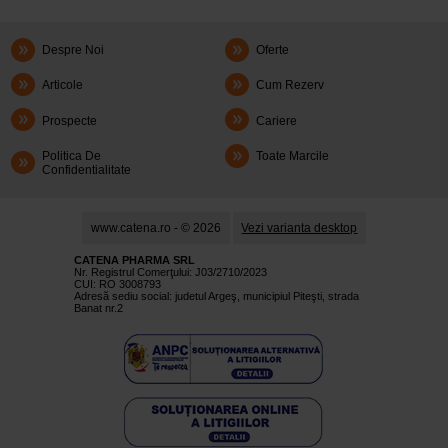
Despre Noi
Oferte
Articole
Cum Rezerv
Prospecte
Cariere
Politica De
Toate Marcile
Confidentialitate
www.catena.ro - © 2026
Vezi varianta desktop
CATENA PHARMA SRL
Nr. Registrul Comerţului: J03/2710/2023
CUI: RO 3008793
Adresă sediu social: judetul Argeş, municipiul Piteşti, strada
Banat nr.2