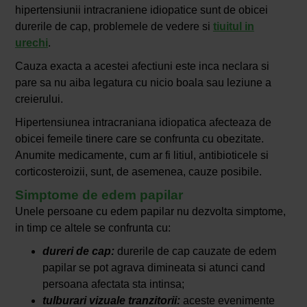
hipertensiunii intracraniene idiopatice sunt de obicei
durerile de cap, problemele de vedere si
tiuitul in
urechi
.
Cauza exacta a acestei afectiuni este inca neclara si
pare sa nu aiba legatura cu nicio boala sau leziune a
creierului.
Hipertensiunea intracraniana idiopatica afecteaza de
obicei femeile tinere care se confrunta cu obezitate.
Anumite medicamente, cum ar fi litiul, antibioticele si
corticosteroizii, sunt, de asemenea, cauze posibile.
Simptome de edem papilar
Unele persoane cu edem papilar nu dezvolta simptome,
in timp ce altele se confrunta cu:
dureri de cap:
durerile de cap cauzate de edem
papilar se pot agrava dimineata si atunci cand
persoana afectata sta intinsa;
tulburari vizuale tranzitorii:
aceste evenimente