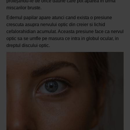
protejandu-le de orice daune care pot aparea in urma
miscarilor bruste.
Edemul papilar apare atunci cand exista o presiune
crescuta asupra nervului optic din creier si lichid
cefalorahidian acumulat. Aceasta presiune face ca nervul
optic sa se umfle pe masura ce intra in globul ocular, in
dreptul discului optic.