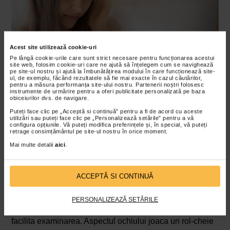
Acest site utilizează cookie-uri
Pe lângă cookie-urile care sunt strict necesare pentru funcționarea acestui
site web, folosim cookie-uri care ne ajută să înțelegem cum se navighează
pe site-ul nostru și ajută la îmbunătățirea modului în care funcționează site-
ul, de exemplu, făcând rezultatele să fie mai exacte în cazul căutărilor,
pentru a măsura performanța site-ului nostru. Partenerii noștri folosesc
instrumente de urmărire pentru a oferi publicitate personalizată pe baza
Pierderea vederii se agraveaza pe masura ce starea
obiceiurilor dvs. de navigare.
progreseaza.
Puteți face clic pe „Acceptă si continuă” pentru a fi de acord cu aceste
utilizări sau puteți face clic pe „Personalizează setările” pentru a vă
Diagnosticul de edem papilar
configura opțiunile. Vă puteți modifica preferințele și, în special, vă puteți
retrage consimțământul pe site-ul nostru în orice moment.
Initial, medicul care suspecteaza ca o persoana poate
Mai multe detalii
aici
.
avea edem papilar va efectua o examinare completa a
ochilor. Medicii folosesc de obicei un oftalmoscop, care
este un instrument asemanator unui stilou, cu o lumina in
ACCEPTĂ SI CONTINUĂ
varf. Cu ajutorul oftalmoscopului, medicul inspecteaza
partea din spate a ochiului, prin pupila. Specialistul
PERSONALIZEAZĂ SETĂRILE
poate folosi picaturi pentru a dilata pupila si pentru a
facilita examinarea. Aspectul ochiului joaca un rol-cheie