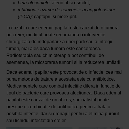
beta-blocantele:
atenolol si esmilol;
inhibitorii enzimei de conversie ai angiotensinei
(IECA):
captopril si moexipril.
In cazul in care edemul papilar este cauzat de o tumora
pe creier, medicul poate recomanda o interventie
chirurgicala de indepartare a unei parti sau a intregii
tumori, mai ales daca tumora este canceroasa.
Radioterapia sau chimioterapia pot contribui, de
asemenea, la micsorarea tumorii si la reducerea umflarii.
Daca edemul papilar este provocat de o infectie, cea mai
buna metoda de tratare a acesteia este cu antibiotice.
Medicamentele care combat infectiile difera in functie de
tipul de bacterie care provoaca afectiunea. Daca edemul
papilat este cauzat de un abces, specialistul poate
prescrie o combinatie de antibiotice pentru a trata o
posibila infectie, dar si drenajul pentru a elimina puroiul
sau lichidul infectat din creier.