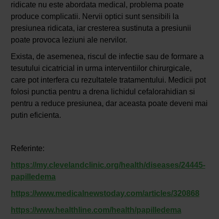
ridicate nu este abordata medical, problema poate
produce complicatii. Nervii optici sunt sensibili la
presiunea ridicata, iar cresterea sustinuta a presiunii
poate provoca leziuni ale nervilor.
Exista, de asemenea, riscul de infectie sau de formare a
tesutului cicatricial in urma interventiilor chirurgicale,
care pot interfera cu rezultatele tratamentului. Medicii pot
folosi punctia pentru a drena lichidul cefalorahidian si
pentru a reduce presiunea, dar aceasta poate deveni mai
putin eficienta.
Referinte:
https://my.clevelandclinic.org/health/diseases/24445-
papilledema
https://www.medicalnewstoday.com/articles/320868
https://www.healthline.com/health/papilledema