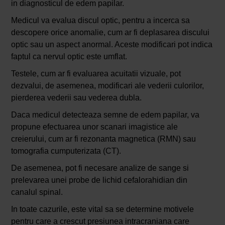
in diagnosticul de edem papilar.
Medicul va evalua discul optic, pentru a incerca sa
descopere orice anomalie, cum ar fi deplasarea discului
optic sau un aspect anormal. Aceste modificari pot indica
faptul ca nervul optic este umflat.
Testele, cum ar fi evaluarea acuitatii vizuale, pot
dezvalui, de asemenea, modificari ale vederii culorilor,
pierderea vederii sau vederea dubla.
Daca medicul detecteaza semne de edem papilar, va
propune efectuarea unor scanari imagistice ale
creierului, cum ar fi rezonanta magnetica (RMN) sau
tomografia cumputerizata (CT).
De asemenea, pot fi necesare analize de sange si
prelevarea unei probe de lichid cefalorahidian din
canalul spinal.
In toate cazurile, este vital sa se determine motivele
pentru care a crescut presiunea intracraniana care