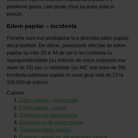
problema grava, care poate chiar sa puna viata in
pericol.
Edem papilar
–
incidenta
Femeile sunt mai predispuse la a dezvolta edem papilar
decat barbatii. De obicei, persoanele afectate de edem
papilar au intre 20 si 44 de ani si se confrunta cu
supraponderalitate (au indicele de masa corporala mai
mare de 25) sau cu obezitate (au IMC mai mare de 30).
Incidenta edemului papilar in acest grup este de 13 la
100.000 de indivizi.
Cuprins
Edem papilar – generalitati
Edem papilar – cauze
Simptome de edem papilar
Diagnosticul de edem papilar
Tratament edem papilar
Posibile complicatii ale edemului papilar