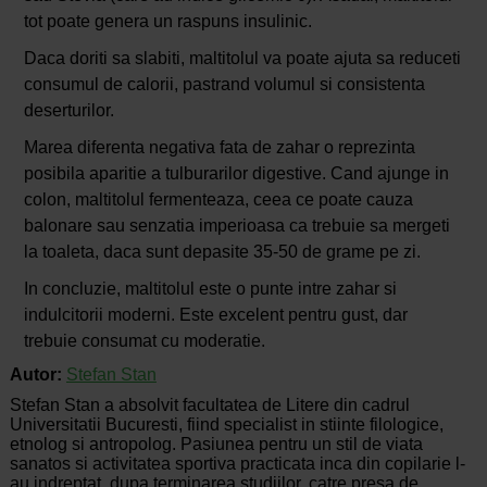
tot poate genera un raspuns insulinic.
Daca doriti sa slabiti, maltitolul va poate ajuta sa reduceti
consumul de calorii, pastrand volumul si consistenta
deserturilor.
Marea diferenta negativa fata de zahar o reprezinta
posibila aparitie a tulburarilor digestive. Cand ajunge in
colon, maltitolul fermenteaza, ceea ce poate cauza
balonare sau senzatia imperioasa ca trebuie sa mergeti
la toaleta, daca sunt depasite 35-50 de grame pe zi.
In concluzie, maltitolul este o punte intre zahar si
indulcitorii moderni. Este excelent pentru gust, dar
trebuie consumat cu moderatie.
Autor:
Stefan Stan
Stefan Stan a absolvit facultatea de Litere din cadrul
Universitatii Bucuresti, fiind specialist in stiinte filologice,
etnolog si antropolog. Pasiunea pentru un stil de viata
sanatos si activitatea sportiva practicata inca din copilarie l-
au indreptat, dupa terminarea studiilor, catre presa de