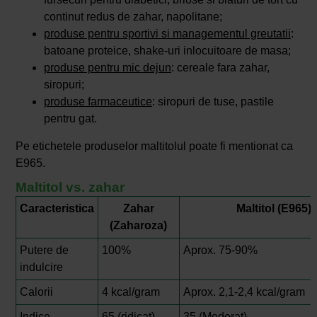
continut redus de zahar, napolitane;
produse pentru sportivi si managementul greutatii
:
batoane proteice, shake-uri inlocuitoare de masa;
produse pentru mic dejun
: cereale fara zahar,
siropuri;
produse farmaceutice
: siropuri de tuse, pastile
pentru gat.
Pe etichetele produselor maltitolul poate fi mentionat ca
E965.
Maltitol vs. zahar
Caracteristica
Zahar
Maltitol (E965)
(Zaharoza)
Putere de
100%
Aprox. 75-90%
indulcire
Calorii
4 kcal/gram
Aprox. 2,1-2,4 kcal/gram
Indice
65 (ridicat)
35 (Moderat)