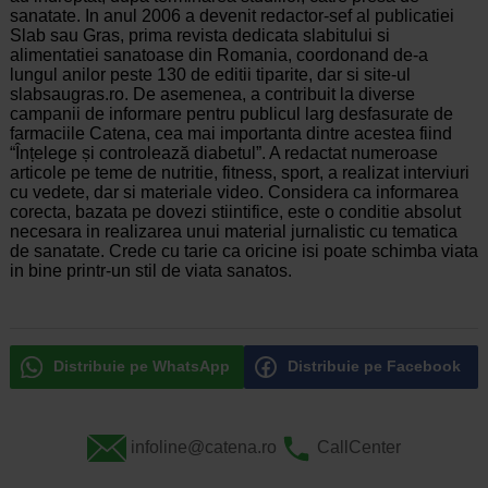
sanatate. In anul 2006 a devenit redactor-sef al publicatiei
Slab sau Gras, prima revista dedicata slabitului si
alimentatiei sanatoase din Romania, coordonand de-a
lungul anilor peste 130 de editii tiparite, dar si site-ul
slabsaugras.ro. De asemenea, a contribuit la diverse
campanii de informare pentru publicul larg desfasurate de
farmaciile Catena, cea mai importanta dintre acestea fiind
“Înțelege și controlează diabetul”. A redactat numeroase
articole pe teme de nutritie, fitness, sport, a realizat interviuri
cu vedete, dar si materiale video. Considera ca informarea
corecta, bazata pe dovezi stiintifice, este o conditie absolut
necesara in realizarea unui material jurnalistic cu tematica
de sanatate. Crede cu tarie ca oricine isi poate schimba viata
in bine printr-un stil de viata sanatos.
Distribuie pe WhatsApp
Distribuie pe Facebook
infoline@catena.ro
CallCenter