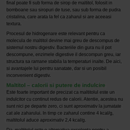
final poate fi sub forma de sirop de maltitol, folosit in
bomboane sau siropuri de tuse, sau sub forma de pudra
cristalina, care arata la fel ca zaharul si are aceeasi
textura.
Procesul de hidrogenare este relevant pentru ca
molecula de maltitol devine mai greu de descompus de
sistemul nostru digestiv. Bacteriile din gura nu il pot
descompune, enzimele digestive il descompun greu, iar
structura sa ramane stabila la temperaturi inalte. De aici,
si avantajele lui pentru sanatate, dar si un posibil
inconvenient digestiv.
Maltitol – calorii si putere de indulcire
Este foarte important de precizat ca maltitolul este un
indulcitor cu continut redus de calorii. Atentie, acestea nu
sunt nici pe departe zero, ci sunt aproximativ la jumatate
cat ale zaharului. In timp ce zaharul contine 4 kcal/g,
maltitolul aduce aproximativ 2,4 kcal/g.
Da, maltitolul este o alternativa excelenta pentru a