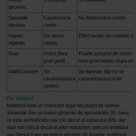
glicemic
Sanatate
Favorizeaza
Nu favorizeaza cariile
dentara
cariile
Impact
De obicei
Efect laxativ (in cantitati ma
digestiv
neutru
Gust
Dulce (fara
Foarte apropiat de zahar (f
post-gust)
lase gust metalic dupa co
Gatit/Coacere
Se
Se topeste, dar nu se
caramelizeaza
caramelizeaza la fel
perfect
De retinut
Maltitolul este un indulcitor sigur din punct de vedere
alimentar. Are un indice glicemic de aproximativ 35, ceea
ce este semnificativ mai mic decat al zaharului (65), dar
mult mai ridicat decat al altor indulcitori, precum eritritolul
sau Stevia (care au indice glicemic 0). Asadar, maltitolul