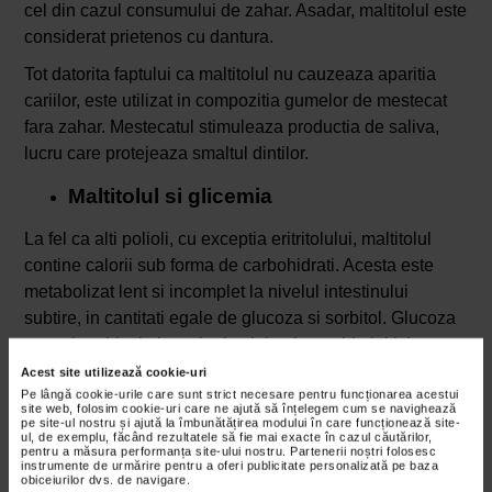
cel din cazul consumului de zahar. Asadar, maltitolul este
considerat prietenos cu dantura.
Tot datorita faptului ca maltitolul nu cauzeaza aparitia
cariilor, este utilizat in compozitia gumelor de mestecat
fara zahar. Mestecatul stimuleaza productia de saliva,
lucru care protejeaza smaltul dintilor.
Maltitolul si glicemia
La fel ca alti polioli, cu exceptia eritritolului, maltitolul
contine calorii sub forma de carbohidrati. Acesta este
metabolizat lent si incomplet la nivelul intestinului
subtire, in cantitati egale de glucoza si sorbitol. Glucoza
este absorbita in intestinul subtire, iar sorbitolul isi
continua drumul catre intestinul gros, unde este fermentat
Acest site utilizează cookie-uri
de flora bacteriana. De aceea, consumul de maltitol
Pe lângă cookie-urile care sunt strict necesare pentru funcționarea acestui
site web, folosim cookie-uri care ne ajută să înțelegem cum se navighează
solicita mai putin secretia de insulina, lucru care mentine
pe site-ul nostru și ajută la îmbunătățirea modului în care funcționează site-
ul, de exemplu, făcând rezultatele să fie mai exacte în cazul căutărilor,
glicemia mai scazuta.
pentru a măsura performanța site-ului nostru. Partenerii noștri folosesc
instrumente de urmărire pentru a oferi publicitate personalizată pe baza
obiceiurilor dvs. de navigare.
Cantitati recomandate