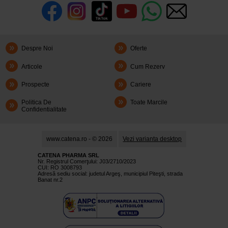
Despre Noi
Oferte
Articole
Cum Rezerv
Prospecte
Cariere
Politica De
Toate Marcile
Confidentialitate
www.catena.ro - © 2026
Vezi varianta desktop
CATENA PHARMA SRL
Nr. Registrul Comerţului: J03/2710/2023
CUI: RO 3008793
Adresă sediu social: judetul Argeş, municipiul Piteşti, strada
Banat nr.2