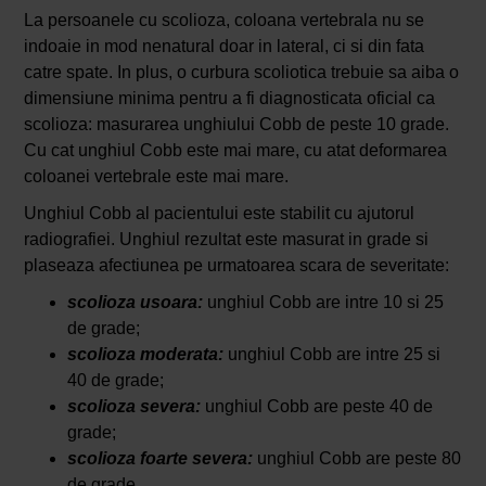
La persoanele cu scolioza, coloana vertebrala nu se
indoaie in mod nenatural doar in lateral, ci si din fata
catre spate. In plus, o curbura scoliotica trebuie sa aiba o
dimensiune minima pentru a fi diagnosticata oficial ca
scolioza: masurarea unghiului Cobb de peste 10 grade.
Cu cat unghiul Cobb este mai mare, cu atat deformarea
coloanei vertebrale este mai mare.
Unghiul Cobb al pacientului este stabilit cu ajutorul
radiografiei. Unghiul rezultat este masurat in grade si
plaseaza afectiunea pe urmatoarea scara de severitate:
scolioza usoara:
unghiul Cobb are intre 10 si 25
de grade;
scolioza moderata:
unghiul Cobb are intre 25 si
40 de grade;
scolioza severa:
unghiul Cobb are peste 40 de
grade;
scolioza foarte severa:
unghiul Cobb are peste 80
de grade.