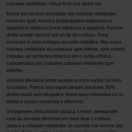
coloanei vertebrale, cifoza fiind una dintre ele.
Exista trei sectiuni principale ale coloanei vertebrale:
cervicala (gat), toracica (mijloc/partea superioara a
spatelui) si lombara (zona inferioara a spatelui). Fiecare
dintre aceste sectiuni are un tip de curbura. Zona
cervicala si zona lombara au curbe lordotice. Mai exact,
coloana vertebrala se curbeaza spre interior, spre centrul
corpului, iar sectiunea toracica are o curba cifotica,
caracterizata prin curbarea coloanei vertebrale spre
exterior.
Aceasta afectiune poate aparea la orice varsta, inclusiv
la nastere. Potrivit unui raport despre afectiune, 80%
dintre cazuri sunt idiopatice. Acest lucru inseamna ca nu
exista o cauza cunoscuta a afectiunii.
Simptomele cifoscoliozei variaza. Uneori, persoanele
care au aceasta afectiune pot avea doar o curbura
usoara a coloanei vertebrale. In cazurile mai severe, pot