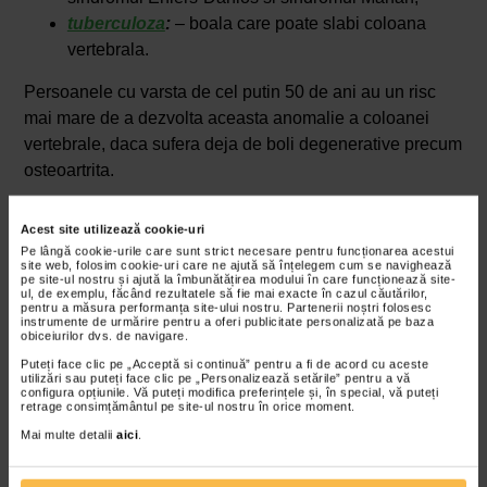
tuberculoza
:
– boala care poate slabi coloana
vertebrala.
Persoanele cu varsta de cel putin 50 de ani au un risc
mai mare de a dezvolta aceasta anomalie a coloanei
vertebrale, daca sufera deja de boli degenerative precum
osteoartrita.
Exista si alte cauze care pot fi clasificate drept secundare
Acest site utilizează cookie-uri
sau congenitale. Aceste cauze sunt:
Pe lângă cookie-urile care sunt strict necesare pentru funcționarea acestui
site web, folosim cookie-uri care ne ajută să înțelegem cum se navighează
modificarile degenerative;
pe site-ul nostru și ajută la îmbunătățirea modului în care funcționează site-
ul, de exemplu, făcând rezultatele să fie mai exacte în cazul căutărilor,
leziunile prin suprasolicitare;
pentru a măsura performanța site-ului nostru. Partenerii noștri folosesc
complicatiile aparute dupa o interventie
instrumente de urmărire pentru a oferi publicitate personalizată pe baza
obiceiurilor dvs. de navigare.
chirurgicala;
Puteți face clic pe „Acceptă si continuă” pentru a fi de acord cu aceste
o boala inflamatorie;
utilizări sau puteți face clic pe „Personalizează setările” pentru a vă
configura opțiunile. Vă puteți modifica preferințele și, în special, vă puteți
problemele congenitale precum malformatia sau
retrage consimțământul pe site-ul nostru în orice moment.
segmentarea coloanei vertebrale inainte de
Mai multe detalii
aici
.
nastere.