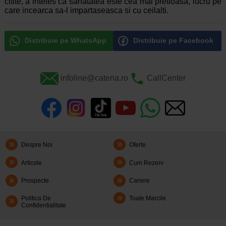
citite, a inteles ca sanatatea este cea mai pretioasa, lucru pe
care incearca sa-l impartaseasca si cu ceilalti.
Distribuie pe WhatsApp
Distribuie pe Facebook
infoline@catena.ro
CallCenter
Despre Noi
Oferte
Articole
Cum Rezerv
Prospecte
Cariere
Politica De
Toate Marcile
Confidentialitate