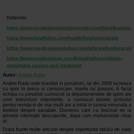
Referinte:
https://www.scoliosisreductioncenter.com/blog/kyphosc
https://www.healthline.com/health/kyphoscoliosis
https://www.medicalnewstoday.com/articles/kyphoscolio
https://www.scoliosissos.com/blog/kyphoscoliosis-
symptoms-causes-and-treatment
Autor:
Andrei Radu
Andrei Radu este licentiat in jurnalism, iar din 2006 lucreaza
cu spor in presa si comunicare, marile lui pasiuni. A facut
echipa cu jurnalisti cunoscuti la departamentele de sport ale
unor televiziuni importante, a cunoscut tainele scrisului
pentru revista si de mai multi ani a intrat in lumea minunata a
textelor despre sanatate. Domeniu care l-a fascinat de la
primele informatii descoperite, dupa cum marturiseste chiar
el.
Dupa foarte multe articole despre importanta stilului de viata