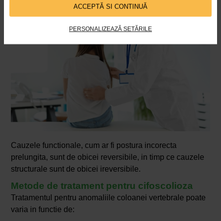
ACCEPTĂ SI CONTINUĂ
PERSONALIZEAZĂ SETĂRILE
Cauzele functionale, cum ar fi postura incorecta
prelungita, sunt de obicei reversibile, in timp ce cauzele
structurale sunt de obicei ireversibile.
Metode de tratament pentru cifoscolioza
Tratamentul pentru anomaliile coloanei vertebrale poate
varia in functie de: