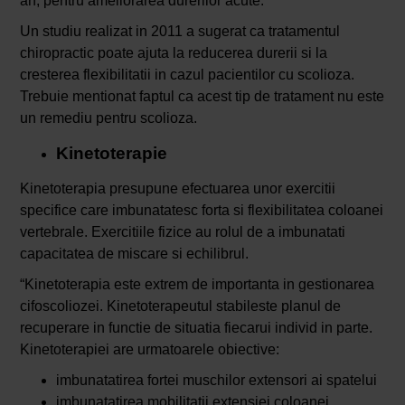
an, pentru ameliorarea durerilor acute.
Un studiu realizat in 2011 a sugerat ca tratamentul
chiropractic poate ajuta la reducerea durerii si la
cresterea flexibilitatii in cazul pacientilor cu scolioza.
Trebuie mentionat faptul ca acest tip de tratament nu este
un remediu pentru scolioza.
Kinetoterapie
Kinetoterapia presupune efectuarea unor exercitii
specifice care imbunatatesc forta si flexibilitatea coloanei
vertebrale. Exercitiile fizice au rolul de a imbunatati
capacitatea de miscare si echilibrul.
“Kinetoterapia este extrem de importanta in gestionarea
cifoscoliozei. Kinetoterapeutul stabileste planul de
recuperare in functie de situatia fiecarui individ in parte.
Kinetoterapiei are urmatoarele obiective:
imbunatatirea fortei muschilor extensori ai spatelui
imbunatatirea mobilitatii extensiei coloanei