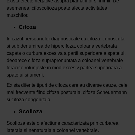
exista efecte negative asupra plamanilor si inimii. De
asemenea, cifoscolioza poate afecta activitatea
muschilor.
Cifoza
In cazul persoanelor diagnosticate cu cifoza, cunoscuta
si sub denumirea de hipercifoza, coloana vertebrala
capata o curbura excesiva a partii superioare a spatelui,
deoarece cifoza suprapronuntata a coloanei vertebrale
toracice rotunjeste in mod excesiv partea superioara a
spatelui si umerii.
Exista diferite tipuri de cifoza care au diverse cauze, cele
mai frecvente fiind cifoza posturala, cifoza Scheuermann
si cifoza congenitala.
Scolioza
Scolioza este o afectiune caracterizata prin curbarea
laterala si nenaturala a coloanei vertebrale.