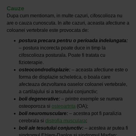
Cauze
Dupa cum mentionam, in multe cazuri, cifoscolioza nu
are o cauza cunoscuta. In alte cazuri, aceasta afectiune a
coloanei vertebrale este provocata de:
postura precara pentru o perioada indelungata:
– postura incorecta poate duce in timp la
cifoscolioza posturala. Poate fi tratata cu
fizioterapie.
osteocondrodisplazie:
– aceasta afectiune este o
forma de displazie scheletica, o boala care
afecteaza dezvoltarea oaselor coloanei vertebrale,
a cartilajului si a tesutului conjunctiv;
boli degenerative:
– printre exemple se numara
osteoporoza si
osteoartrita
(OA);
boli neuromusculare:
– acestea pot fi paralizia
cerebrala si
distrofia musculara
;
boli ale tesutului conjunctiv:
– acestea ar putea fi
sindromul Ehlers-Danlos si sindromul Marfan;