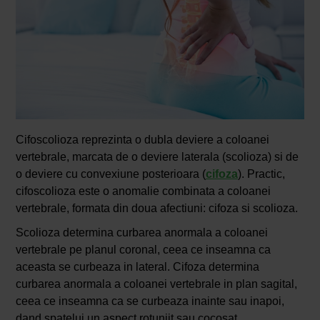
Cifoscolioza reprezinta o dubla deviere a coloanei
vertebrale, marcata de o deviere laterala (scolioza) si de
o deviere cu convexiune posterioara (
cifoza
). Practic,
cifoscolioza este o anomalie combinata a coloanei
vertebrale, formata din doua afectiuni: cifoza si scolioza.
Scolioza determina curbarea anormala a coloanei
vertebrale pe planul coronal, ceea ce inseamna ca
aceasta se curbeaza in lateral. Cifoza determina
curbarea anormala a coloanei vertebrale in plan sagital,
ceea ce inseamna ca se curbeaza inainte sau inapoi,
dand spatelui un aspect rotunjit sau cocosat.