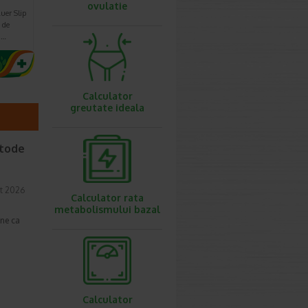
ovulatie
uer Slip
 de
n…
Calculator
greutate ideala
etode
t 2026
Calculator rata
metabolismului bazal
une ca
Calculator