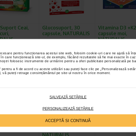
Suport Ceai,
Glucosuport, 30
Vitamina D3 +K2
curi,
capsule, NATURALIS
capsule moi,
RALIS
NATURALIS
s GlucoSuport Ceai este
Naturalis GlucoSuport este un
Naturalis Vitamina D3 + 
ment alimentar sub
supliment alimentar formulat
un supliment alimentar c
necesare pentru funcționarea acestui site web, folosim cookie-uri care ne ajută să î
 infuzie, creat pentru…
special pentru sustinerea…
combina vitamina D3 si
 în care funcționează site-ul, de exemplu, făcând rezultatele să fie mai exacte în caz
 noștri folosesc instrumente de urmărire pentru a oferi publicitate personalizată pe ba
 pentru a fi de acord cu aceste utilizări sau puteți face clic pe „Personalizează setăr
ial, vă puteți retrage consimțământul pe site-ul nostru în orice moment.
SALVEAZĂ SETĂRILE
PERSONALIZEAZĂ SETĂRILE
ACCEPTĂ SI CONTINUĂ
T Termometru
Imunovit gummy, 30
Seringa 10 ml cu
ra
jeleuri fara zahar,
21G Luer Slip
NATURALIS