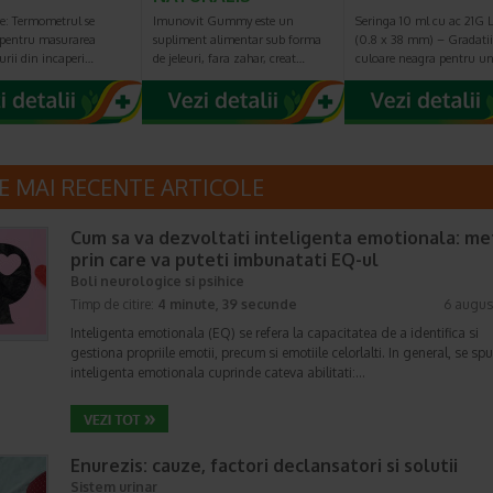
e: Termometrul se
Imunovit Gummy este un
Seringa 10 ml cu ac 21G L
e pentru masurarea
supliment alimentar sub forma
(0.8 x 38 mm) – Gradatii
rii din incaperi…
de jeleuri, fara zahar, creat…
culoare neagra pentru u
E MAI RECENTE ARTICOLE
Cum sa va dezvoltati inteligenta emotionala: m
prin care va puteti imbunatati EQ-ul
Boli neurologice si psihice
Timp de citire:
4 minute, 39 secunde
6 augus
Inteligenta emotionala (EQ) se refera la capacitatea de a identifica si
gestiona propriile emotii, precum si emotiile celorlalti. In general, se sp
inteligenta emotionala cuprinde cateva abilitati:…
Enurezis: cauze, factori declansatori si solutii
Sistem urinar