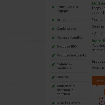
Mod de 
Frumusete si
1 capsul
ingrijire
specialit
Acnee
Fiecare 
Crom (p
Cuplu si sex
*Valoare
Mama si copilul
Ingred
Picolina
Produse BIO
de magne
Produse naturiste
Produca
Tehnico -
*Pentru pr
medicale
Diverse
VEZ
Alimente cu
destinatie
speciala
NOU la Catena