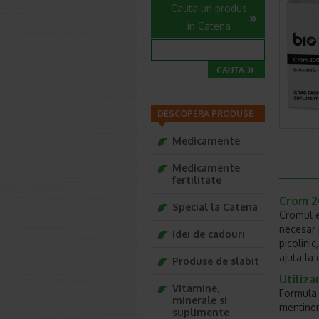
Cauta un produs
in Catena
DESCOPERA PRODUSE
Medicamente
Medicamente
fertilitate
Crom 2
Special la Catena
Cromul e
necesar 
Idei de cadouri
picolini
ajuta la
Produse de slabit
Utiliza
Vitamine,
Formula 
minerale si
mentiner
suplimente