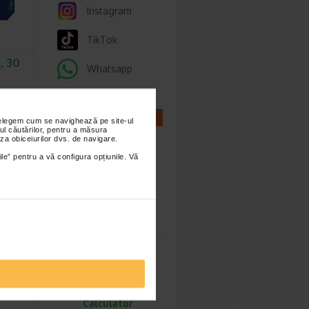
Instagram
TikTok
, 30
Whatsapp
K2 este
are
CALCULATOARE
nțelegem cum se navighează pe site-ul
…
ul căutărilor, pentru a măsura
za obiceiurilor dvs. de navigare.
ile” pentru a vă configura opțiunile. Vă
Calculator
sarcina
 ac
Calculator