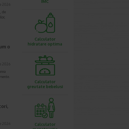
IMC
ie 2026
, de
lor,
Calculator
hidratare optima
cum o
ie 2026
prea
imente.
Calculator
greutate bebelusi
ori,
ie 2026
Calculator