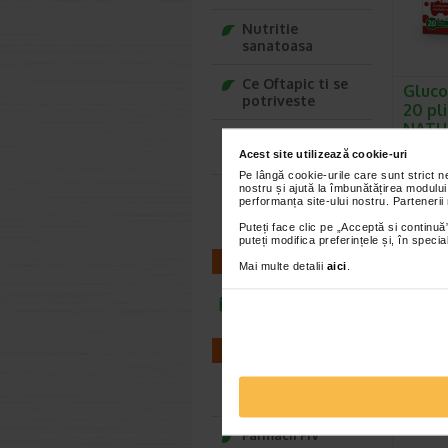
Nutritie
sanatoasa
Ce Oftapic ti se
Gluco
potriveste
20 pli
NATU
Adora – Adorabili
Naturali
din prima clipa
Acest site utilizează cookie-uri
un supli
Pe lângă cookie-urile care sunt strict 
forma de
nostru și ajută la îmbunătățirea modului
Seturi cadou
performanța site-ului nostru. Partenerii
Baylis&Harding
Puteți face clic pe „Acceptă si continuă”
puteți modifica preferințele și, în spec
CONTACT
Mai multe detalii
aici
.
infoline@catena.ro
FARMACII
Farmacii NON-STOP
MINU
came
Farmacii FIV