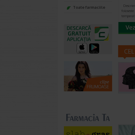
Descrier
Toate farmaciile
folosest
temperatu
CEL