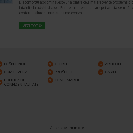
Disconfortul abdominal este una dintre cele mai frecvente probleme di
intalnite la adulti si copii. Printre manifestarile care pot afecta semnifica
confortul zilnic se numara si meteorismul,…
DESPRE NOI
OFERTE
ARTICOLE
CUM REZERV
PROSPECTE
CARIERE
POLITICA DE
TOATE MARCILE
CONFIDENTIALITATE
Varianta pentru mobile