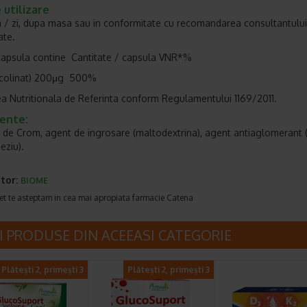
utilizare
a / zi, dupa masa sau in conformitate cu recomandarea consultantulu
ate.
capsula contine Cantitate / capsula VNR*%
icolinat) 200μg 500%
a Nutritionala de Referinta conform Regulamentului 1169/2011.
iente:
t de Crom, agent de ingrosare (maltodextrina), agent antiaglomerant 
ziu).
tor:
BIOME
et te asteptam in cea mai apropiata farmacie Catena
I PRODUSE DIN ACEEASI CATEGORIE
Plătești 2, primești 3
Plătești 2, primești 3