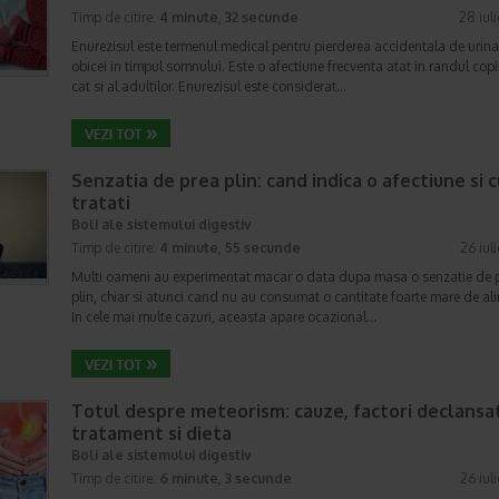
Timp de citire:
4 minute, 32 secunde
28 iul
Enurezisul este termenul medical pentru pierderea accidentala de urina
obicei in timpul somnului. Este o afectiune frecventa atat in randul copii
cat si al adultilor. Enurezisul este considerat…
Senzatia de prea plin: cand indica o afectiune si 
tratati
Boli ale sistemului digestiv
Timp de citire:
4 minute, 55 secunde
26 iul
Multi oameni au experimentat macar o data dupa masa o senzatie de 
plin, chiar si atunci cand nu au consumat o cantitate foarte mare de al
In cele mai multe cazuri, aceasta apare ocazional…
Totul despre meteorism: cauze, factori declansat
tratament si dieta
Boli ale sistemului digestiv
Timp de citire:
6 minute, 3 secunde
26 iul