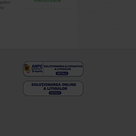
menstruatie
gestive
tiv