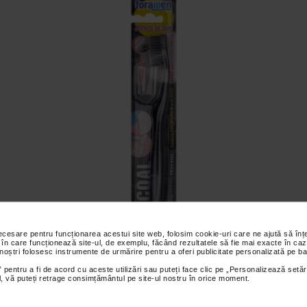
necesare pentru funcționarea acestui site web, folosim cookie-uri care ne ajută să î
 în care funcționează site-ul, de exemplu, făcând rezultatele să fie mai exacte în caz
 noștri folosesc instrumente de urmărire pentru a oferi publicitate personalizată pe ba
Periuta de dinti cu carbune activ, FORAMEN
 pentru a fi de acord cu aceste utilizări sau puteți face clic pe „Personalizează setăr
ial, vă puteți retrage consimțământul pe site-ul nostru în orice moment.
Vezi detalii