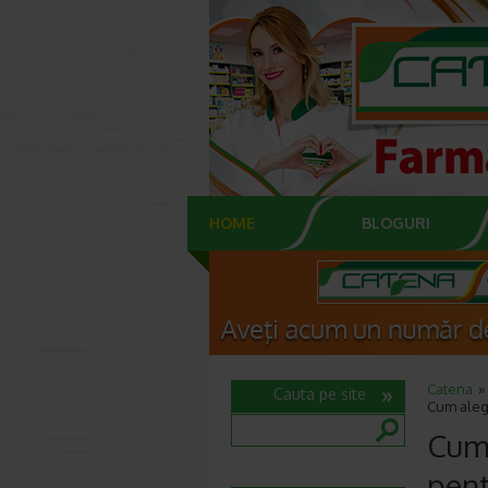
HOME
BLOGURI
Catena
Cauta pe site
Cum alege
Cum 
pent