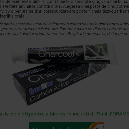
za, de asemenea, dintii si contribuie la o sanatate gingivala mai buna,
 efectele anumitor conditii orale. Alegerea unei paste de dinti potrivi
ivi cu o periuta de dinti corespunzatoare poate fi cheia dezvoltarii une
ngrijire orala.
e dinti cu carbune activ de la Foramen este o pasta de dinti pentru albir
a pentru curatarea placii dentare. Foramen pasta de dinti cu carbune act
l natural al dintilor si inlatura petele. Respiratie proaspata, de lunga du
asta de dinti pentru albire (carbune activ), 75 ml, FORAM