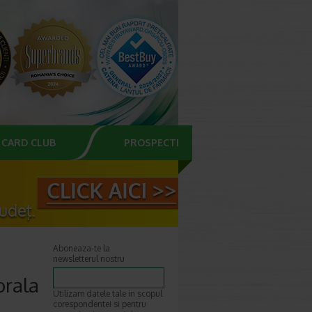
CARD CLUB
PROSPECTE
Aboneaza-te la
newsletterul nostru
orala
Utilizam datele tale in scopul
corespondentei si pentru