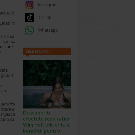
Instagram
 actuale
TikTok
udeti in
Whatsapp
earca sa
li sau sa
ei care
i
CELE MAI NOI
ARTICOLE
 cele
gului si
e
ecare
ltrafini
licata a
Descoperiti
 si placa
efectele respiratiei
utand sa
Wim Hof: eficienta si
beneficii pentru