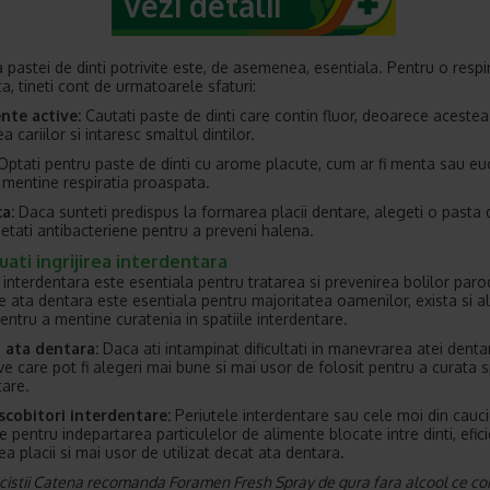
Vezi detalii
 pastei de dinti potrivite este, de asemenea, esentiala. Pentru o respi
a, tineti cont de urmatoarele sfaturi:
nte active:
Cautati paste de dinti care contin fluor, deoarece acestea
a cariilor si intaresc smaltul dintilor.
ptati pentru paste de dinti cu arome placute, cum ar fi menta sau euc
 mentine respiratia proaspata.
a:
Daca sunteti predispus la formarea placii dentare, alegeti o pasta d
ietati antibacteriene pentru a preveni halena.
ati ingrijirea interdentara
ea interdentara este esentiala pentru tratarea si prevenirea bolilor par
ce ata dentara este esentiala pentru majoritatea oamenilor, exista si a
pentru a mentine curatenia in spatiile interdentare.
i ata dentara:
Daca ati intampinat dificultati in manevrarea atei dentar
ve care pot fi alegeri mai bune si mai usor de folosit pentru a curata s
tare.
scobitori interdentare:
Periutele interdentare sau cele moi din cauc
 pentru indepartarea particulelor de alimente blocate intre dinti, efici
ea placii si mai usor de utilizat decat ata dentara.
istii Catena recomanda Foramen Fresh Spray de gura fara alcool ce co