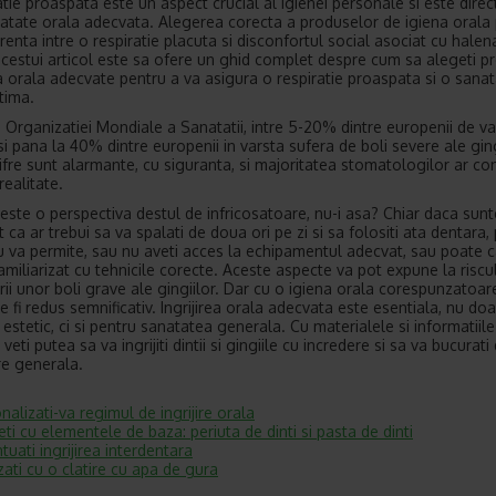
atie proaspata este un aspect crucial al igienei personale si este direc
atate orala adecvata. Alegerea corecta a produselor de igiena orala
renta intre o respiratie placuta si disconfortul social asociat cu halen
cestui articol este sa ofere un ghid complet despre cum sa alegeti p
a orala adecvate pentru a va asigura o respiratie proaspata si o sana
tima.
Organizatiei Mondiale a Sanatatii, intre 5-20% dintre europenii de va
si pana la 40% dintre europenii in varsta sufera de boli severe ale ging
ifre sunt alarmante, cu siguranta, si majoritatea stomatologilor ar co
realitate.
este o perspectiva destul de infricosatoare, nu-i asa? Chiar daca sunt
 ca ar trebui sa va spalati de doua ori pe zi si sa folositi ata dentara,
u va permite, sau nu aveti acces la echipamentul adecvat, sau poate 
familiarizat cu tehnicile corecte. Aceste aspecte va pot expune la riscu
rii unor boli grave ale gingiilor. Dar cu o igiena orala corespunzatoar
e fi redus semnificativ. Ingrijirea orala adecvata este esentiala, nu do
estetic, ci si pentru sanatatea generala. Cu materialele si informatiile
, veti putea sa va ingrijiti dintii si gingiile cu incredere si sa va bucurati
e generala.
nalizati-va regimul de ingrijire orala
eti cu elementele de baza: periuta de dinti si pasta de dinti
tuati ingrijirea interdentara
izati cu o clatire cu apa de gura