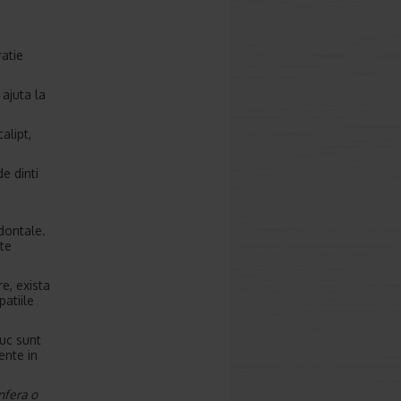
ratie
 ajuta la
alipt,
e dinti
odontale.
lte
e, exista
patiile
iuc sunt
ente in
nfera o