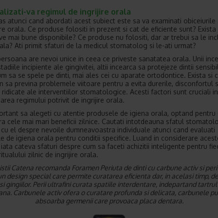
lizati-va regimul de ingrijire orala
as atunci cand abordati acest subiect este sa va examinati obiceiurile
ire orala. Ce produse folositi in prezent si cat de eficiente sunt? Exista
ve mai bune disponibile? Ce produse nu folositi, dar ar trebui sa le incl
ala? Ati primit sfaturi de la medicul stomatolog si le-ati urmat?
persoana are nevoi unice in ceea ce priveste sanatatea orala. Unii inc
tadiile incipiente ale gingivitei, altii incearca sa protejeze dintii sensibi
m sa se spele pe dinti, mai ales cei cu aparate ortodontice. Exista si c
n sa previna problemele viitoare pentru a evita durerile, disconfortul s
 ridicate ale interventiilor stomatologice. Acesti factori sunt cruciali in
rea regimului potrivit de ingrijire orala.
ortant sa alegeti cu atentie produsele de igiena orala, optand pentru
ra cele mai mari beneficii zilnice. Cautati intotdeauna sfatul stomatolo
i cu el despre nevoile dumneavoastra individuale atunci cand evaluati
e de igiena orala pentru conditii specifice. Luand in considerare acest
iata cateva sfaturi despre cum sa faceti achizitii inteligente pentru fi
itualului zilnic de ingrijire orala.
stii Catena recomanda Foramen Periuta de dinti cu carbune activ si peri u
un design special care permite curatarea eficienta dar, in acelasi timp, de
 si gingiilor. Perii ultrafini curata spatiile interdentare, indepartand tartrul
ana. Carbunele activ ofera o curatare profunda si delicata, carbunele p
absoarba germenii care provoaca placa dentara.