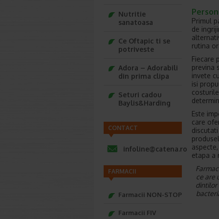
Persona
Nutritie
Primul p
sanatoasa
de ingrij
alternati
Ce Oftapic ti se
rutina or
potriveste
Fiecare 
previna s
Adora – Adorabili
invete cu
din prima clipa
isi propu
costurile
Seturi cadou
determina
Baylis&Harding
Este imp
care ofe
CONTACT
discutat
produsel
aspecte, 
infoline@catena.ro
etapa a r
Farmaci
FARMACII
ce are 
dintilor
bacteri
Farmacii NON-STOP
Farmacii FIV