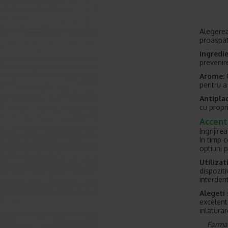
Alegerea
proaspat
Ingredie
prevenire
Arome:
O
pentru a
Antiplac
cu propr
Accentu
Ingrijir
In timp 
optiuni 
Utilizat
dispoziti
interden
Alegeti 
excelente
inlaturar
Farmac