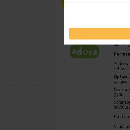
Incepet
Proviziil
o pasta d
sa optat
Daca ale
dintii si
Periuta
Perierea
cateva sf
Optati p
gingiile
Forma:
A
gurii.
Schimba
deteriora
Pasta d
Retineti