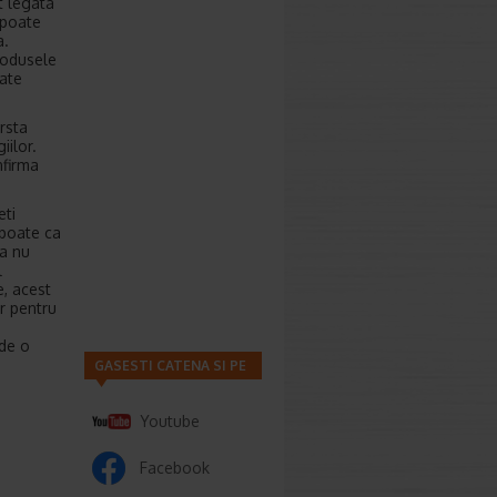
t legata
 poate
a.
rodusele
tate
rsta
iilor.
nfirma
eti
 poate ca
ca nu
l
e, acest
ar pentru
 de o
GASESTI CATENA SI PE
Youtube
Facebook