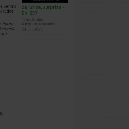
te pentru
Surprize, surprize -
i rutine
Ep. 257
Timp de citire:
e foarte
0 minute, 0 secunde
ivat reda
24 iulie 2026
rata.
EN