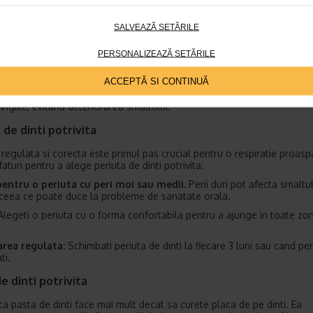
SALVEAZĂ SETĂRILE
i cu elementele de baza: periuta de dinti si pasta de dint
e esentiale pentru ingrijirea dintilor si a gingiilor sunt o periuta de dint
PERSONALIZEAZĂ SETĂRILE
e dinti potrivita. Atunci cand alegeti o periuta de dinti, prima decizie
i pentru o periuta de dinti manuala sau electrica.
ACCEPTĂ SI CONTINUĂ
geti o periuta de dinti manuala, cautati una cu peri moi, care sa fie b
 gingiile, evitand deteriorarea smaltului.
 de dinti potrivita
 regulata si corecta este primul pas crucial pentru o respiratie proaspa
aturi pentru a alege periuta de dinti potrivita:
entru o periuta cu peri moi sau medii.
Perii duri pot afecta smaltul
, ceea ce poate duce la probleme de sanatate orala.
legeti o periuta cu o forma confortabila pentru a ajunge in toate zo
rea regulata:
Schimbati periuta de dinti la fiecare 3 luni sau cand per
ti.
e dinti potrivita
 ca pasta de dinti face mai mult decat sa curete placa de pe dinti. Ea