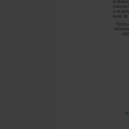
protejea
reducand
a se potr
bune de i
Pasta d
eficient
albu
P