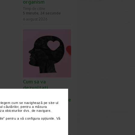
organism
Timp de citire:
5 minute, 24 secunde
6 august 2026
Cum sa va
dezvoltati
inteligenta
emotionala: metode
nțelegem cum se navighează pe site-ul
prin care va puteti
ul căutărilor, pentru a măsura
za obiceiurilor dvs. de navigare.
imbunatati EQ-ul
Timp de citire:
ile” pentru a vă configura opțiunile. Vă
4 minute, 39 secunde
6 august 2026