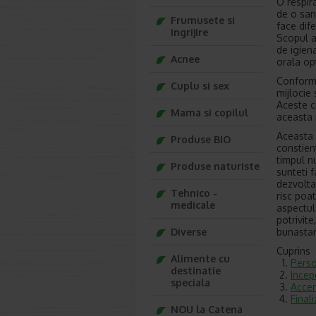
O respir
de o san
Frumusete si
face dife
ingrijire
Scopul a
de igien
Acnee
orala op
Conform 
Cuplu si sex
mijlocie 
Aceste c
Mama si copilul
aceasta 
Aceasta 
Produse BIO
constient
timpul n
Produse naturiste
sunteti 
dezvolta
Tehnico -
risc poat
medicale
aspectul 
potrivite
bunastar
Diverse
Cuprins
Alimente cu
Perso
destinatie
Incep
speciala
Accen
Final
NOU la Catena