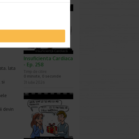
i
i buna si
 este daca
landa cu
Insuficienta Cardiaca
- Ep. 258
ta. Iata
Timp de citire:
0 minute, 0 secunde
 si
31 iulie 2026
nele
ii devin