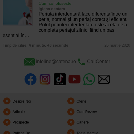
Cum se foloseste
Igiena dentara
Periuța interdentară face diferența între un
periaj normal și un periaj corect și eficient.
Rolul periuței interdentare este acela de a
completa periajul zilnic, fiind un pas
esențial în…
Timp de citire:
4 minute, 43 secunde
26 martie 2020
infoline@catena.ro
CallCenter
Despre Noi
Oferte
Articole
Cum Rezerv
Prospecte
Cariere
Politica De
Toate Marcile