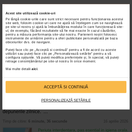
ARTICOLE RECOMANDATE
Acest site utilizează cookie-uri
Gust amar in gura? Aflati despre afectiunile care
Pe lângă cookie-urile care sunt strict necesare pentru funcționarea acestui
site web, folosim cookie-uri care ne ajută să înțelegem cum se navighează
l-ar putea cauza
pe site-ul nostru și ajută la îmbunătățirea modului în care funcționează site-
Igiena dentara
ul, de exemplu, făcând rezultatele să fie mai exacte în cazul căutărilor,
Multi oameni au un gust amar in gura dupa
pentru a măsura performanța site-ului nostru. Partenerii noștri folosesc
instrumente de urmărire pentru a oferi publicitate personalizată pe baza
ce mananca alimente picante sau acre,
obiceiurilor dvs. de navigare.
insa acest lucru poate fi absolut normal. Cu
Puteți face clic pe „Acceptă si continuă” pentru a fi de acord cu aceste
toate acestea, poate fi ingrijorator daca
utilizări sau puteți face clic pe „Personalizează setările” pentru a vă
acest gust amar in gura dureaza mult…
configura opțiunile. Vă puteți modifica preferințele și, în special, vă puteți
retrage consimțământul pe site-ul nostru în orice moment.
Timp de citire:
5 minute, 55 secunde
17 februarie 2026
Mai multe detalii
aici
.
Sfaturi pentru o igiena orala corecta, de
dimineata pana seara
Igiena dentara
ACCEPTĂ SI CONTINUĂ
O igiena orala corecta necesita un periaj de
doua minute de doua ori pe zi cu pasta de
PERSONALIZEAZĂ SETĂRILE
dinti cu fluor si folosirea atei dentare cel
putin o data, ideal seara, pentru a indeparta
depunerile zilnice. …
Timp de citire:
6 minute, 36 secunde
16 aprilie 2026
Periuta interdentara, pas esential in igiena orala.