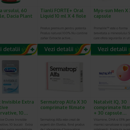
a ursului, 60
Tianli FORTE+ Oral
Myo-sun Men X 
le, Dacia Plant
Liquid 10 ml X 4 fiole
capsule
Produs premium pentru potenta
PrimaVie™ este o forma
Produs natural 100% Nu contine
brevetata a mineralului Sh
zahar Extracte active…
care ofera siguran1a in ut
 Invisible Extra
Sermatrop Alfa X 30
Natalvit IQ, 30
tive
comprimate filmate
comprimate fil
rvative, 10…
+ 30 capsule…
ive Durex Invisible
Sermatrop Alfa este creat de
Vitamine, DHA si EPA pe
sitive, 10 bucati Extra
experti din Elvetia, fiind produs
mamici sanatoase si copil
entru extra sensibilitate…
de Laboratoire d`Innovation…
inteligenti. Formula ava