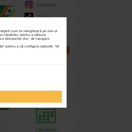
Instagram
TikTok
Whatsapp
nțelegem cum se navighează pe site-ul
ul căutărilor, pentru a măsura
za obiceiurilor dvs. de navigare.
ile” pentru a vă configura opțiunile. Vă
CALCULATOARE
PLUS
ovit F
Calculator
ecial
sarcina
ul…
Calculator