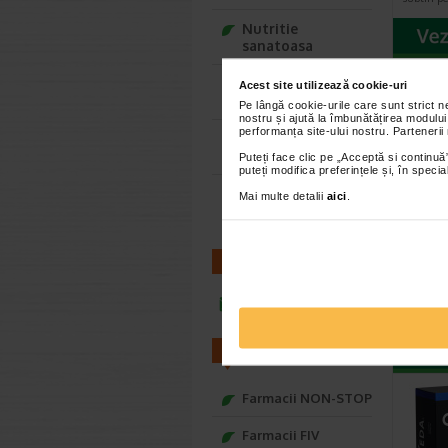
Nutritie
sanatoasa
Ce Oftapic ti se
Acest site utilizează cookie-uri
potriveste
Pe lângă cookie-urile care sunt strict 
nostru și ajută la îmbunătățirea modului
performanța site-ului nostru. Partenerii
Adora – Adorabili
din prima clipa
Puteți face clic pe „Acceptă si continuă”
puteți modifica preferințele și, în spec
Seturi cadou
Mai multe detalii
aici
.
Baylis&Harding
Preze
Pleas
bucat
CONTACT
Prezerva
Me; ambal
infoline@catena.ro
Durex Em
FARMACII
Farmacii NON-STOP
Farmacii FIV