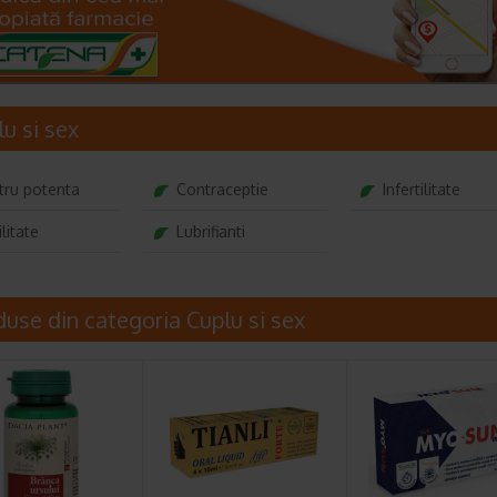
u si sex
tru potenta
Contraceptie
Infertilitate
ilitate
Lubrifianti
duse din categoria Cuplu si sex