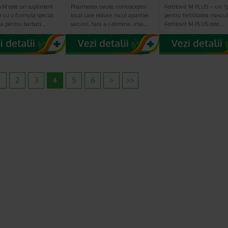
 M este un supliment
Pharmatex ovule, contraceptiv
Fertilovit M PLUS – un “p
 cu o formula special
local care reduce riscul aparitiei
pentru fertilitatea mascu
ta pentru barbati…
sarcinii, fara a-l elimina, insa…
Fertilovit M PLUS este…
<
2
3
4
5
6
>
>>