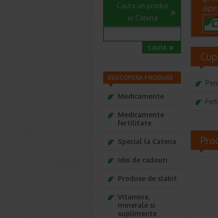
Cauta un produs
in Catena
Cupl
DESCOPERA PRODUSE
Pen
Medicamente
Fert
Medicamente
fertilitate
Pro
Special la Catena
Idei de cadouri
Produse de slabit
Vitamine,
minerale si
suplimente