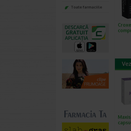
Toate farmaciile
Croxe
compr
Maxis
capsu