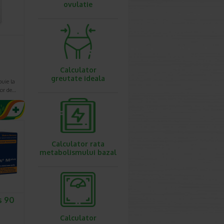
ovulatie
Calculator
greutate ideala
uie la
lor de…
Calculator rata
metabolismului bazal
s 90
Calculator