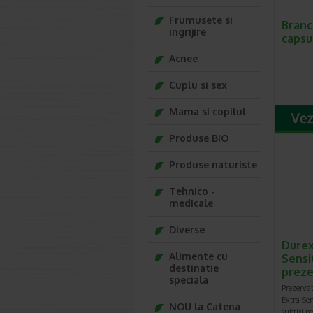
Frumusete si
Branc
ingrijire
capsu
Acnee
Cuplu si sex
Mama si copilul
Produse BIO
Produse naturiste
Tehnico -
medicale
Diverse
Durex
Alimente cu
Sensi
destinatie
preze
speciala
Prezervat
Extra Sen
NOU la Catena
subtiri p