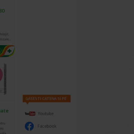
30
ilajit,
ilizare…
GASESTI CATENA SI PE
mate
Youtube
ntru
Facebook
asi
nsata…