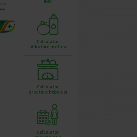
IMC
lus”
lina
Calculator
hidratare optima
Calculator
greutate bebelusi
Calculator