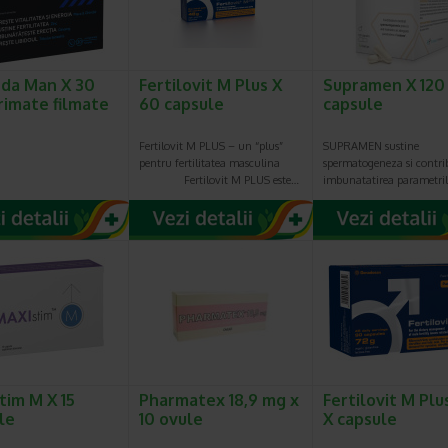
da Man X 30
Fertilovit M Plus X
Supramen X 120
imate filmate
60 capsule
capsule
Fertilovit M PLUS – un “plus”
SUPRAMEN sustine
pentru fertilitatea masculina
spermatogeneza si contrib
Fertilovit M PLUS este…
imbunatatirea parametri
tim M X 15
Pharmatex 18,9 mg x
Fertilovit M Plu
le
10 ovule
X capsule