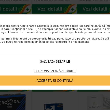
necesare pentru funcționarea acestui site web, folosim cookie-uri care ne ajută să î
 în care funcționează site-ul, de exemplu, făcând rezultatele să fie mai exacte în caz
 noștri folosesc instrumente de urmărire pentru a oferi publicitate personalizată pe ba
 pentru a fi de acord cu aceste utilizări sau puteți face clic pe „Personalizează setăr
ial, vă puteți retrage consimțământul pe site-ul nostru în orice moment.
rvative Durex
Prezervative Durex
Fertilovit F 35 
ure Me X 12
Feel Intimate 12
X 30 capsule
SALVEAZĂ SETĂRILE
i
bucati
tiv Durex Emoji Pleasure
Prezervativul Durex Feel
Fertilovit F 35 plus Fertil
PERSONALIZEAZĂ SETĂRILE
are - 12 prezervative
Intimate este un prezervativ
35 plus este un produs sp
oji Pleasure Me…
ultra fin, lubrifiat suplimentar…
conceput prin intermedi
ACCEPTĂ SI CONTINUĂ