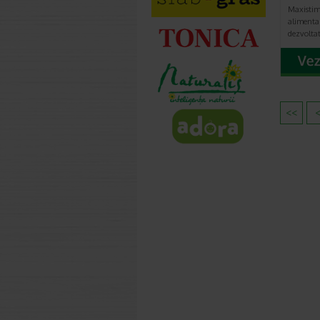
Maxistim
alimentar
dezvolta
<<