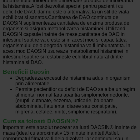
tratamentului intolerantei alimentare produsa de intoleranta
la histamina.A fost dezvoltat special pentru pacientii cu
deficit de DAO, dar nu este o alternativa la un stil de viata
echilibrat si sanatos.Cantitatea de DAO continuta de
DAOSiN suplimenteaza cantitatea de enzima produsa de
organism si asigura metabolizarea histaminei. Utilizand
DAOSiN capsule inainte de mese,cantitatea de DAO in
intestinul subtire va creste si in acest mod si capacitatea
organismului de a degrada histamina va fi imbunatatita. In
acest mod DAOSiN usureaza metabolismul histaminei in
intestinul subtire si restabileste echilibrul natural dintre
histamina si DAO.
Beneficii Daosin
Degradeaza excesul de histamina adus in organism
prin alimentatie.
Permite pacientilor cu deficit de DAO sa aiba un regim
alimentar normal fara aparitia simptomelor nedorite.
(eruptii cutanate, eczema, urticarie, balonare
abdominala, flatulenta, diaree sau constipatie,
migrena, cefalee, rinite, simptome respiratorii).
Cum sa folositi DAOSiN®?
Important: este absolut necesar sa luati DAOSIN® inainte de
masa (ideal cu aproximativ 15 minute inainte)! Astfel,
comprimatul filmat va fi deja dizolvat, iar continutul sau in