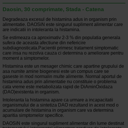
Daosin, 30 comprimate, Stada - Catena
Degradeaza excesul de histamina adus in organism prin
alimentatie. DAOSiN este singurul supliment alimentar care
are indicatii in intoleranta la histamina.
Se estimeaza ca aproximativ 2-3 % din populatia generala
sufera de aceasta afectiune din nefericire
subdiagnosticata.Pacientii primesc tratament simptomatic
care insa nu rezolva cauza ci determina o ameliorare pentru
moment a simptomelor.
Histamina este un mesager chimic care apartine grupului de
asa numite amine biogenesi este un compus care se
gaseste in mod normalin multe alimente. Normal aportul de
histamina adus prin alimentatie nu constituie o problema
cata vreme este metabolizata rapid de DiAminOxidaza
(DAO)existenta in organism.
Intoleranta la histamina apare ca urmare a incapacitatii
organismului de a sintetiza DAO rezultand in acest mod o
acumulare de histamina in organism care va determina
aparitia simptomelor specifice.
DAOSiN este singurul supliment alimentar din lume destinat