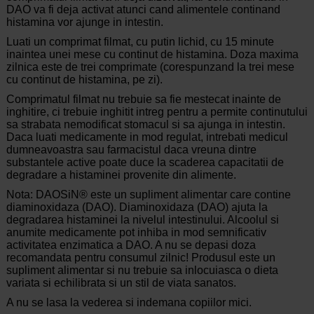
DAO va fi deja activat atunci cand alimentele continand
histamina vor ajunge in intestin.
Luati un comprimat filmat, cu putin lichid, cu 15 minute
inaintea unei mese cu continut de histamina. Doza maxima
zilnica este de trei comprimate (corespunzand la trei mese
cu continut de histamina, pe zi).
Comprimatul filmat nu trebuie sa fie mestecat inainte de
inghitire, ci trebuie inghitit intreg pentru a permite continutului
sa strabata nemodificat stomacul si sa ajunga in intestin.
Daca luati medicamente in mod regulat, intrebati medicul
dumneavoastra sau farmacistul daca vreuna dintre
substantele active poate duce la scaderea capacitatii de
degradare a histaminei provenite din alimente.
Nota: DAOSiN® este un supliment alimentar care contine
diaminoxidaza (DAO). Diaminoxidaza (DAO) ajuta la
degradarea histaminei la nivelul intestinului. Alcoolul si
anumite medicamente pot inhiba in mod semnificativ
activitatea enzimatica a DAO. A nu se depasi doza
recomandata pentru consumul zilnic! Produsul este un
supliment alimentar si nu trebuie sa inlocuiasca o dieta
variata si echilibrata si un stil de viata sanatos.
A nu se lasa la vederea si indemana copiilor mici.