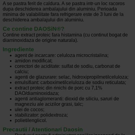
A se pastra ferit de caldura. A se pastra intr-un loc racoros
dupa deschiderea ambalajului din aluminiu. Perioada
minima de valabilitate fara refrigerare este de 3 luni de la
deschiderea ambalajului din aluminiu.
Ce contine DAOSiN®?
Contine extract proteic fara histamina (cu continut bogat de
diaminoxidaza de origine naturala).
Ingrediente
agent de incarcare: celuloza microcristalina;
amidon modificat;
corectori de aciditate: sulfat de sodiu, carbonat de
calciu;
agenti de glazurare: selac, hidroxipropilmetilceluloza;
emulsifiant: carboximetilceluloza de sodiu reticulata;
extract proteic din rinichi de porc cu 7,1%
DAO/diaminoxidaza;
agenti antiaglomeranti: dioxid de siliciu, saruri de
magneziu ale acizilor grasi, talc;
ulei de cocos;
stabilizator: polidextroza;
polietilenglicol.
Precautii / Atentionari Daosin