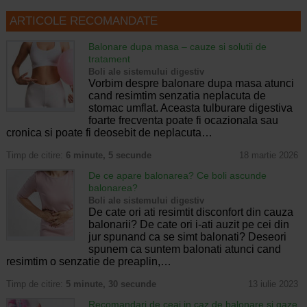
ARTICOLE RECOMANDATE
Balonare dupa masa – cauze si solutii de
tratament
Boli ale sistemului digestiv
Vorbim despre balonare dupa masa atunci
cand resimtim senzatia neplacuta de
stomac umflat. Aceasta tulburare digestiva
foarte frecventa poate fi ocazionala sau
cronica si poate fi deosebit de neplacuta…
Timp de citire:
6 minute, 5 secunde
18 martie 2026
De ce apare balonarea? Ce boli ascunde
balonarea?
Boli ale sistemului digestiv
De cate ori ati resimtit disconfort din cauza
balonarii? De cate ori i-ati auzit pe cei din
jur spunand ca se simt balonati? Deseori
spunem ca suntem balonati atunci cand
resimtim o senzatie de preaplin,…
Timp de citire:
5 minute, 30 secunde
13 iulie 2023
Recomandari de ceai in caz de balonare si gaze