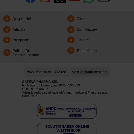
Despre Noi
Oferte
Articole
Cum Rezerv
Prospecte
Cariere
Politica De
Toate Marcile
Confidentialitate
www.catena.ro - © 2026
Vezi varianta desktop
CATENA PHARMA SRL
Nr. Registrul Comerţului: J03/2710/2023
CUI: RO 3008793
Adresă sediu social: judetul Argeş, municipiul Piteşti, strada
Banat nr.2