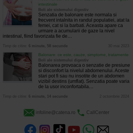
intestinale
Boli ale sistemului digestiv
Senzatia de balonare este normala si
frecvent intalnita in randul populatiei, atat la
femei, cat si la barbati. Aceasta apare ca
urmare a acumularii de gaze la nivel
intestinal, fiind favorizata fie de…
Timp de citire:
6 minute, 58 secunde
30 mai 2023
Balonare: ce este, cauze, simptome, tratamente
Boli ale sistemului digestiv
Balonarea provoaca o senzatie de presiune
si disconfort la nivelul abdomenului. Aceste
stari pot fi sau nu insotite de un abdomen
vizibil destins (umflat). Senzatia poate varia
de la usor inconfortabila…
Timp de citire:
6 minute, 14 secunde
2 octombrie 2024
infoline@catena.ro
CallCenter