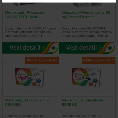
Minoxicapil, 30 capsule,
Minoxicapil Women spray, 60
DOCTOR FITERMAN
ml, Doctor Fiterman
Doctor Fiterman MINOXICAPIL este
Doctor Fiterman MINOXICAPIL
o formula fortifianta alcatuita din
WOMEN spray are actiune multipla
aminoacizi, minerale si 11…
impotriva caderii parului. Potrivit…
Plătești 2, primești 3
Plătești 2, primești 3
MaxiTonic, 30 capsule moi,
MaxiTonic, 15 capsule moi,
BENESIO
BENESIO
Benesio MaxiTonic este un
Benesio MaxiTonic este un