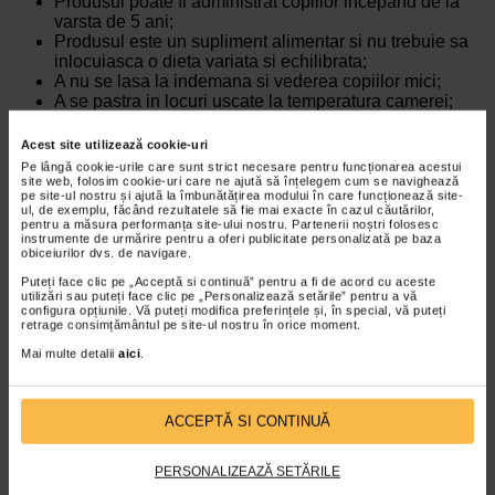
Produsul poate fi administrat copiilor incepand de la
varsta de 5 ani;
Produsul este un supliment alimentar si nu trebuie sa
inlocuiasca o dieta variata si echilibrata;
A nu se lasa la indemana si vederea copiilor mici;
A se pastra in locuri uscate la temperatura camerei;
Produsul nu contine substante cu potential alergenic;
Toxicitate, efecte adverse si efecte secundare;
Acest site utilizează cookie-uri
Nu s-au raportat efecte adverse,secundare sau efecte
Pe lângă cookie-urile care sunt strict necesare pentru funcționarea acestui
toxice.
site web, folosim cookie-uri care ne ajută să înțelegem cum se navighează
pe site-ul nostru și ajută la îmbunătățirea modului în care funcționează site-
ul, de exemplu, făcând rezultatele să fie mai exacte în cazul căutărilor,
pentru a măsura performanța site-ului nostru. Partenerii noștri folosesc
instrumente de urmărire pentru a oferi publicitate personalizată pe baza
Producator:
STADA
obiceiurilor dvs. de navigare.
*Pentru pret te asteptam in cea mai apropiata farmacie Catena
Puteți face clic pe „Acceptă si continuă” pentru a fi de acord cu aceste
utilizări sau puteți face clic pe „Personalizează setările” pentru a vă
configura opțiunile. Vă puteți modifica preferințele și, în special, vă puteți
retrage consimțământul pe site-ul nostru în orice moment.
VEZI PRODUSE DIN ACEEASI CATEGORIE
Mai multe detalii
aici
.
-25% Preț întreg:
57.50 Lei
-35% Preț întreg:
96.60 Lei
Preț redus: 43.13 Lei
Preț redus: 62.79 Lei
ACCEPTĂ SI CONTINUĂ
PERSONALIZEAZĂ SETĂRILE