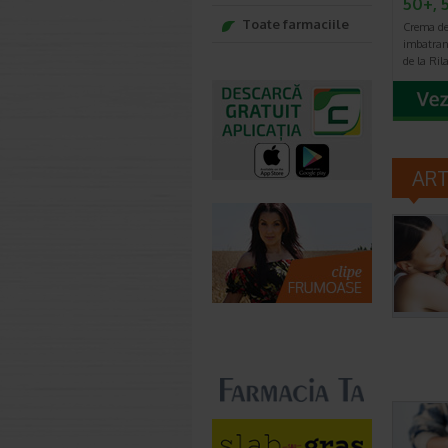
50+, 
Toate farmaciile
Crema de 
imbatran
de la Ril
AR