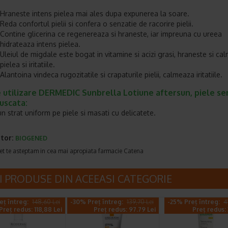
Hraneste intens pielea mai ales dupa expunerea la soare.
Reda confortul pielii si confera o senzatie de racorire pielii.
Contine glicerina ce regenereaza si hraneste, iar impreuna cu ureea
hidrateaza intens pielea.
Uleiul de migdale este bogat in vitamine si acizi grasi, hraneste si c
pielea si iritatiile.
Alantoina vindeca rugozitatile si crapaturile pielii, calmeaza iritatiile.
utilizare DERMEDIC Sunbrella Lotiune aftersun, piele sen
uscata:
un strat uniform pe piele si masati cu delicatete.
tor:
BIOGENED
et te asteptam in cea mai apropiata farmacie Catena
I PRODUSE DIN ACEEASI CATEGORIE
eț întreg:
148,60 Lei
-30% Preț întreg:
139,70 Lei
-25% Preț întreg:
4
Preț redus: 118,88 Lei
Preț redus: 97.79 Lei
Preț redus: 3