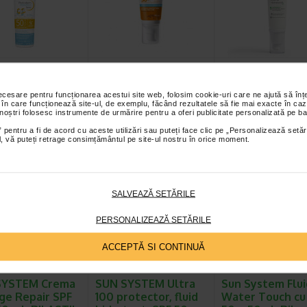
 pentru copii
La Roche Posay
Crema hidratan
oderm
ANTHELIOS UV-
pentru fata cu 
trics, SPF50+…
MUNE Crema…
30, 50 ml, Face
necesare pentru funcționarea acestui site web, folosim cookie-uri care ne ajută să î
 în care funcționează site-ul, de exemplu, făcând rezultatele să fie mai exacte în caz
m Pediatrics Spray
ANTHELIOS UV MUNE 400
Crema hidratanta pentru 
 noștri folosesc instrumente de urmărire pentru a oferi publicitate personalizată pe ba
te rezultatul expertizei
CREMA HIDRATANTA SPF 50+ :
SPF 30 combina hidratar
 pentru a fi de acord cu aceste utilizări sau puteți face clic pe „Personalizează setăr
 in domeniul biologiei…
Filtre UVA, protectie solara cu…
intensa cu protectia sola
ial, vă puteți retrage consimțământul pe site-ul nostru în orice moment.
 Preț întreg:
100.80
-35% Preț întreg:
73.00 Lei
-35% Preț întreg:
7
Lei
Preț redus: 47.45 Lei
Preț redus: 5
SALVEAZĂ SETĂRILE
Preț redus: 70.56 Lei
PERSONALIZEAZĂ SETĂRILE
ACCEPTĂ SI CONTINUĂ
SYSTEM Crema
SUN SYSTEM Ultra
Sun System Flui
ge Repair SPF
100 protector, fluid
Water Touch cu