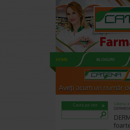
HOME
BLOGURI
Catena
Cauta pe site
DERMEDIC 
DERME
foart