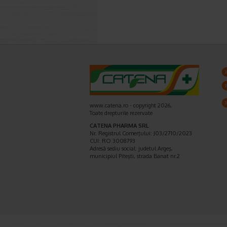
www.catena.ro - copyright 2026,
Toate drepturile rezervate
CATENA PHARMA SRL
Nr. Registrul Comerţului: J03/2710/2023
CUI: RO 3008793
Adresă sediu social: judetul Argeş,
municipiul Piteşti, strada Banat nr.2