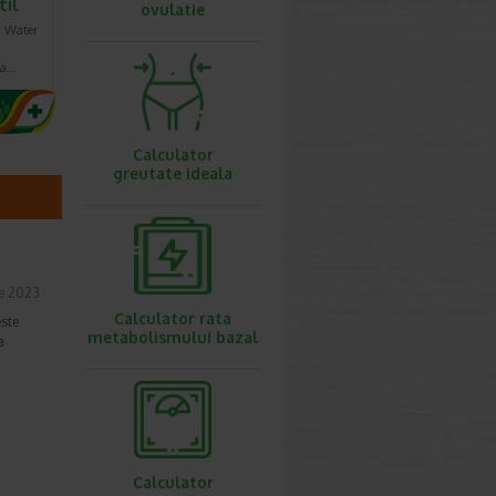
til
ovulatie
d Water
sa…
Calculator
greutate ideala
ie 2023
Calculator rata
este
metabolismului bazal
a
Calculator