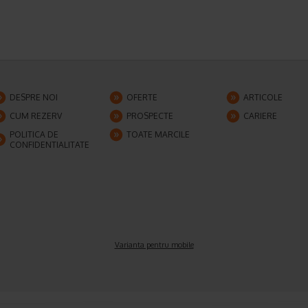
DESPRE NOI
OFERTE
ARTICOLE
CUM REZERV
PROSPECTE
CARIERE
POLITICA DE
TOATE MARCILE
CONFIDENTIALITATE
Varianta pentru mobile