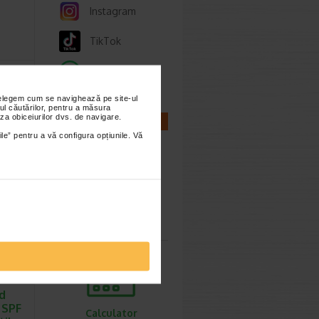
Instagram
TikTok
ta
Whatsapp
SPF
…
nțelegem cum se navighează pe site-ul
ul căutărilor, pentru a măsura
fata cu
za obiceiurilor dvs. de navigare.
CALCULATOARE
ea
ile” pentru a vă configura opțiunile. Vă
ra…
9.10 Lei
1.42 Lei
Calculator
sarcina
d
 SPF
Calculator