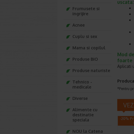
uscata:
Frumusete si
ingrijire
Acnee
Cuplu si sex
Mama si copilul
Mod de 
Produse BIO
foarte 
Aplicati 
Produse naturiste
Produca
Tehnico -
medicale
*Pentru pr
Diverse
VEZ
Alimente cu
destinatie
-20% Pr
speciala
NOU la Catena