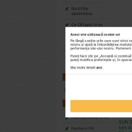
Nutritie
sanatoasa
Ce Oftapic ti se
Spray
potriveste
Phot
Acest site utilizează cookie-uri
Pedia
Adora – Adorabili
Pe lângă cookie-urile care sunt strict 
nostru și ajută la îmbunătățirea modului
din prima clipa
Photoder
performanța site-ului nostru. Partenerii
SPF50+ es
Puteți face clic pe „Acceptă si continuă”
Seturi cadou
Bioderma
puteți modifica preferințele și, în spec
Baylis&Harding
Mai multe detalii
aici
.
CONTACT
-30%
infoline@catena.ro
FARMACII
Farmacii NON-STOP
SUN 
ten A
Farmacii FIV