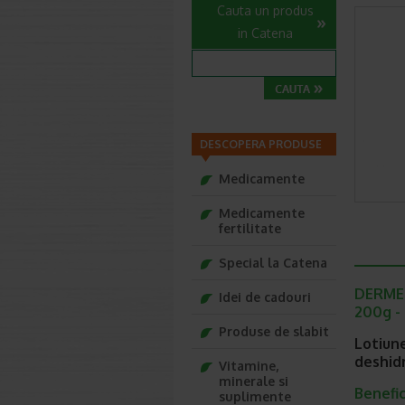
Cauta un produs
in Catena
DESCOPERA PRODUSE
Medicamente
Medicamente
fertilitate
Special la Catena
DERMEDI
Idei de cadouri
200g -
Produse de slabit
Lotiune
deshid
Vitamine,
minerale si
Benefic
suplimente