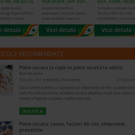
50 ml, RILASTIL
hidratant, SPF 50+…
50+, 50ml, Rilas
protectie anti-
Emulsie hidratanta si
Formula inovatoare Flui
ire Age Repair SPF50+
protectoare, formulata pentru
Touch cu SPF 50+, fara
astil este o crema…
pielea sensibila si reactiva…
emulsificatori, care nu la
TICOLE RECOMANDATE
Piele uscata la copii vs piele uscata la adulti
Boli de piele
Timp de citire:
6 minute, 21 secunde
24 februar
Daca sunteti parinte, cu siguranta ati observat la cei mici ca pielea lor 
mult mai delicata si mai sensibila decat a adultilor. Acest lucru apare c
urmare a faptului ca pielea copiilor este mai…
Piele uscata: cauze, factori de risc, simptome,
preventie