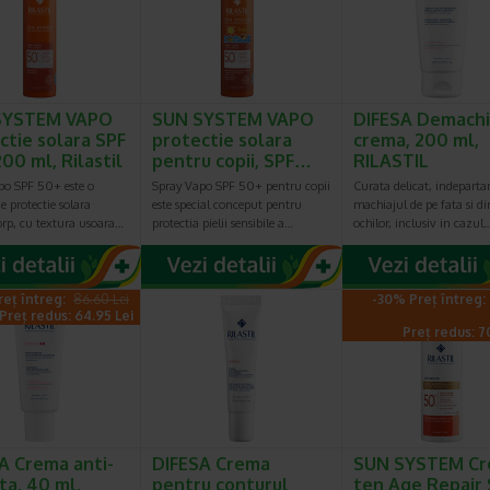
SYSTEM VAPO
SUN SYSTEM VAPO
DIFESA Demach
ctie solara SPF
protectie solara
crema, 200 ml,
00 ml, Rilastil
pentru copii, SPF…
RILASTIL
po SPF 50+ este o
Spray Vapo SPF 50+ pentru copii
Curata delicat, indeparta
e protectie solara
este special conceput pentru
machiajul de pe fata si d
orp, cu textura usoara…
protectia pielii sensibile a…
ochilor, inclusiv in cazul
reț întreg:
86.60 Lei
-30% Preț întreg:
Preț redus: 64.95 Lei
Preț redus: 7
A Crema anti-
DIFESA Crema
SUN SYSTEM C
ta, 40 ml,
pentru conturul
ten Age Repair 