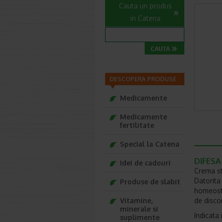
Cauta un produs
in Catena
DESCOPERA PRODUSE
Medicamente
Medicamente
fertilitate
Special la Catena
DIFESA 
Idei de cadouri
Crema st
Datorita
Produse de slabit
homeosta
Vitamine,
de disco
minerale si
Indicata 
suplimente