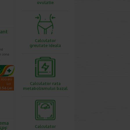
ovulatie
iant
Calculator
greutate ideala
nd
in zona
…
100.80
Calculator rata
Lei
0.56 Lei
metabolismului bazal
rema
Calculator
SPF