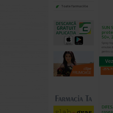
Toate farmaciile
SUN 
prote
50+, 2
Spray Va
emulsie d
pentru c
-25% P
DIFES
rosea