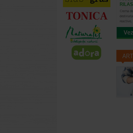
RILAS
Crema d
destinata 
reactive,
AR