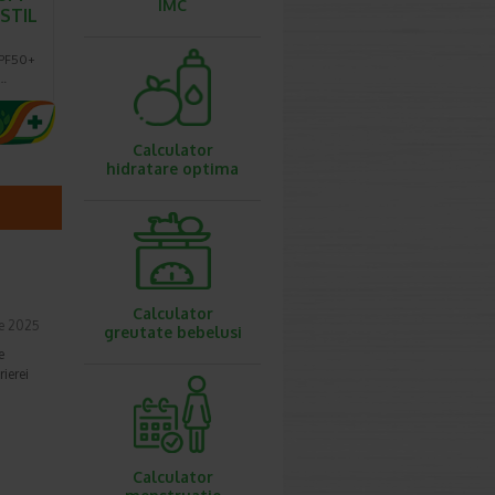
IMC
ASTIL
SPF50+
a…
Calculator
hidratare optima
Calculator
ie 2025
greutate bebelusi
e
ierei
Calculator