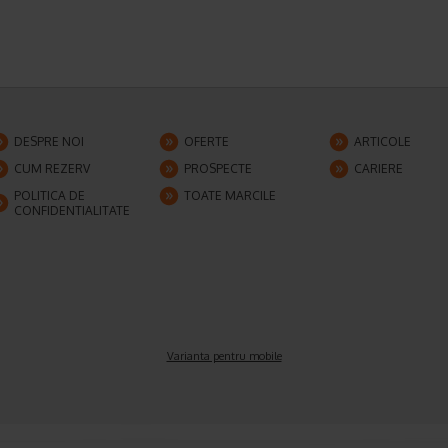
DESPRE NOI
OFERTE
ARTICOLE
CUM REZERV
PROSPECTE
CARIERE
POLITICA DE
TOATE MARCILE
CONFIDENTIALITATE
Varianta pentru mobile