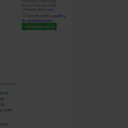
comunicari comerciale.
Pentru a citi mai multe
informatii apasa
aici
.
Sunt de acord cu
politica
de confidentialitate
tena
va.
aza
e stari
entru