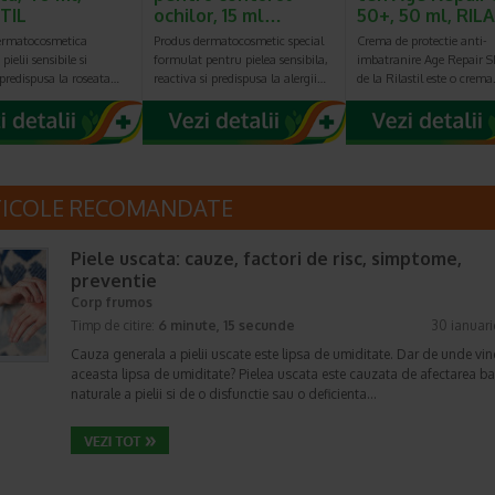
TIL
ochilor, 15 ml…
50+, 50 ml, RIL
ermatocosmetica
Produs dermatocosmetic special
Crema de protectie anti-
pielii sensibile si
formulat pentru pielea sensibila,
imbatranire Age Repair 
 predispusa la roseata…
reactiva si predispusa la alergii…
de la Rilastil este o crem
TICOLE RECOMANDATE
Piele uscata: cauze, factori de risc, simptome,
preventie
Corp frumos
Timp de citire:
6 minute, 15 secunde
30 ianuar
Cauza generala a pielii uscate este lipsa de umiditate. Dar de unde vin
aceasta lipsa de umiditate? Pielea uscata este cauzata de afectarea bar
naturale a pielii si de o disfunctie sau o deficienta…