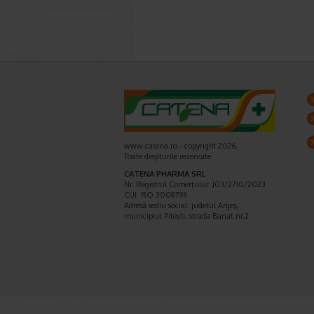
www.catena.ro - copyright 2026,
Toate drepturile rezervate
CATENA PHARMA SRL
Nr. Registrul Comerţului: J03/2710/2023
CUI: RO 3008793
Adresă sediu social: judetul Argeş,
municipiul Piteşti, strada Banat nr.2