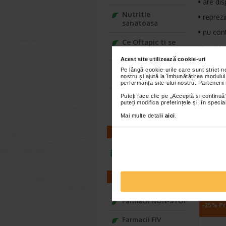
• are di
Nutritie
• reprezi
sanatoasa
• nu con
Ce Oftapic ti se
ATENTION
potriveste
Acest site utilizează cookie-uri
Adora – Adorabili
Pe lângă cookie-urile care sunt strict 
nostru și ajută la îmbunătățirea modului
din prima clipa
performanța site-ului nostru. Partenerii
In cazul 
Puteți face clic pe „Acceptă si continuă”
Seturi cadou
produsul
puteți modifica preferințele și, în spec
Baylis&Harding
Mai multe detalii
aici
.
CONTACT
Brand:
R
infoline@catena.ro
*Pentru pr
FARMACII
VEZ
Farmacii NON-STOP
-25% Pr
Farmacii FIV