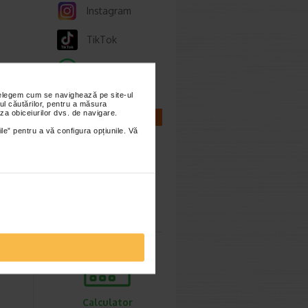
Instagram
TikTok
Whatsapp
nțelegem cum se navighează pe site-ul
ul căutărilor, pentru a măsura
za obiceiurilor dvs. de navigare.
CALCULATOARE
 Pastrati
ile” pentru a vă configura opțiunile. Vă
Calculator
sarcina
Calculator