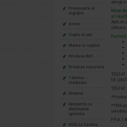
alergii s
Frumusete si
Mod de 
ingrijire
si reac
Aplicati
Acnee
utilizare
Cuplu si sex
Formul
Mama si copilul
Produse BIO
Produse naturiste
TESTAT 
Tehnico -
DE LENT
medicale
TESTAT 
Diverse
*Produs 
Alimente cu
**Mai pu
destinatie
sensibili
speciala
P.P.A.T
NOU la Catena