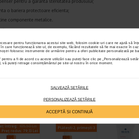
spenser pentru a garanta sterilitatea produsului;
nta o bariera protectoare eficienta;
tine componente metalice.
ARI:
DOAR PENTRU UZ EXTERN
necesare pentru funcționarea acestui site web, folosim cookie-uri care ne ajută să î
DOAR PENTRU UTILIZARE TOPICA
 în care funcționează site-ul, de exemplu, făcând rezultatele să fie mai exacte în caz
 noștri folosesc instrumente de urmărire pentru a oferi publicitate personalizată pe ba
in care produsul intra in contact cu ochii, clatiti cu apa din abundenta.
 pentru a fi de acord cu aceste utilizări sau puteți face clic pe „Personalizează setăr
 cu capacul inchis si departe de caldura.
ial, vă puteți retrage consimțământul pe site-ul nostru în orice moment.
ILASTIL
SALVEAZĂ SETĂRILE
et te asteptam in cea mai apropiata farmacie Catena
PERSONALIZEAZĂ SETĂRILE
I PRODUSE DIN ACEEASI CATEGORIE
ACCEPTĂ SI CONTINUĂ
eț întreg:
105,50 Lei
Plătești 2, primești 3
Preț redus: 79,13 Lei