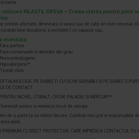
i eczema.
utilizare RILASTIL DIFESA – Crema sterila pentru piele se
tiva
 pe zonele afectate, dimineata si seara sau de cate ori este necesar. 
, curatati bine dozatorul si inchideti-l cu capacul sau.
a esentiala:
Fara parfum
Fara conservanti si derivate din grau
Noncomedogenic
Hipoalergenic*
Testat clinic
OFTALMOLOGIC PE SUBIECTI CU OCHII SENSIBILI SI PE SUBIECTI PUR
ILE DE CONTACT
PENTRU NICHEL, COBALT, CROM, PALADIU SI MERCUR**
formulat pentru a minimiza riscul de alergie.
tin de o parte la un milion fiecare. Cantitati mici pot ﬁ responsabile d
zarea pielii.
.® PREMIUM CU EFECT PROTECTOR, CARE IMPIEDICA CONTACTUL CU 