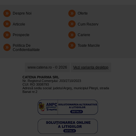
Despre Noi
Oferte
Articole
Cum Rezerv
Prospecte
Cariere
Politica De
Toate Marcile
Confidentialitate
www.catena.ro - © 2026
Vezi varianta desktop
CATENA PHARMA SRL
Nr. Registrul Comerţului: J03/2710/2023
CUI: RO 3008793
Adresă sediu social: judetul Argeş, municipiul Piteşti, strada
Banat nr.2