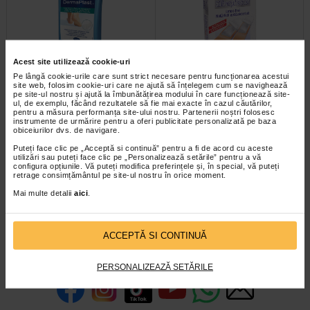
Acest site utilizează cookie-uri
Pe lângă cookie-urile care sunt strict necesare pentru funcționarea acestui
Plasturi Hartmann Dermaplast
Plasturi sterili flexibili
site web, folosim cookie-uri care ne ajută să înțelegem cum se navighează
pentru vezicule mari
combinati x 10 buc
pe site-ul nostru și ajută la îmbunătățirea modului în care funcționează site-
ul, de exemplu, făcând rezultatele să fie mai exacte în cazul căutărilor,
pentru a măsura performanța site-ului nostru. Partenerii noștri folosesc
Plasturii Hartmann Dermaplast
Trusa de prim ajutor din fiecare
instrumente de urmărire pentru a oferi publicitate personalizată pe baza
pentru vezicule mari au fost
casa trebuie sa contina, obligatoriu,
obiceiurilor dvs. de navigare.
conceputi astfel incat sa…
o cutie de plasturi sterili flexibili…
Puteți face clic pe „Acceptă si continuă” pentru a fi de acord cu aceste
utilizări sau puteți face clic pe „Personalizează setările” pentru a vă
configura opțiunile. Vă puteți modifica preferințele și, în special, vă puteți
retrage consimțământul pe site-ul nostru în orice moment.
Mai multe detalii
aici
.
<<
<
2
3
4
ACCEPTĂ SI CONTINUĂ
infoline@catena.ro
CallCenter
PERSONALIZEAZĂ SETĂRILE