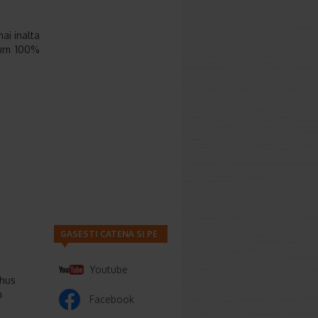
ai inalta
rfum 100%
GASESTI CATENA SI PE
Youtube
thus
m
Facebook