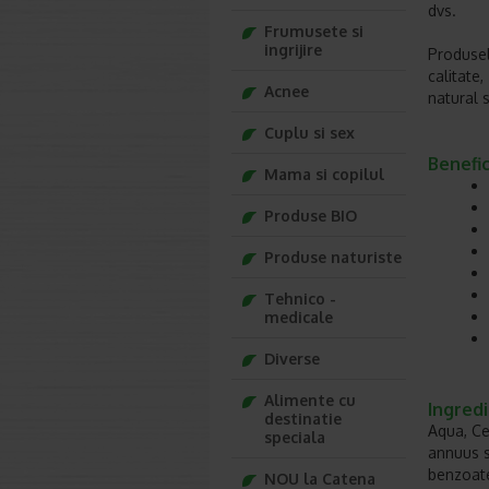
dvs.
Frumusete si
ingrijire
Produsel
calitate
Acnee
natural s
Cuplu si sex
Benefic
Mama si copilul
Produse BIO
Produse naturiste
Tehnico -
medicale
Diverse
Alimente cu
Ingredi
destinatie
Aqua, Ce
speciala
annuus s
benzoate
NOU la Catena