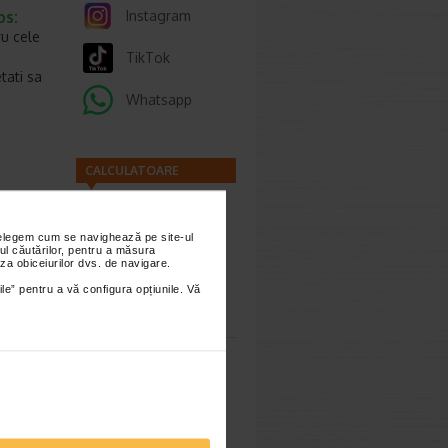
os:
Instagram
ru cele
TikTok
etati sa
Whatsapp
CALCULATOARE
nțelegem cum se navighează pe site-ul
ul căutărilor, pentru a măsura
za obiceiurilor dvs. de navigare.
ile” pentru a vă configura opțiunile. Vă
Calculator
imești 3
sarcina
Calculator
a