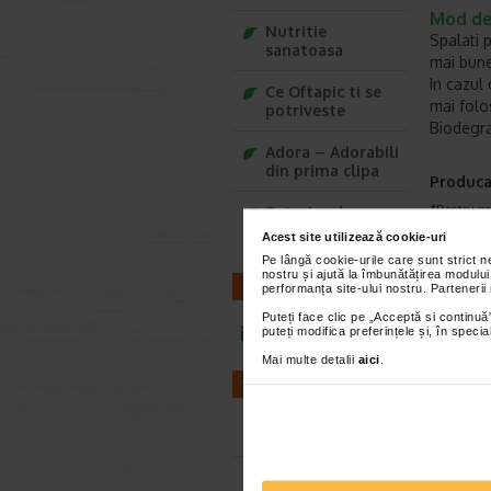
Mod de 
Nutritie
Spalati 
sanatoasa
mai bune 
In cazul 
Ce Oftapic ti se
mai folos
potriveste
Biodegrad
Adora – Adorabili
din prima clipa
Produca
*Pentru pr
Seturi cadou
Baylis&Harding
Acest site utilizează cookie-uri
Pe lângă cookie-urile care sunt strict 
VEZ
nostru și ajută la îmbunătățirea modului
CONTACT
performanța site-ului nostru. Partenerii
Puteți face clic pe „Acceptă si continuă”
-40%
puteți modifica preferințele și, în spec
infoline@catena.ro
Mai multe detalii
aici
.
FARMACII
Farmacii NON-STOP
Farmacii FIV
Kelua