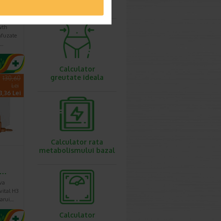
ovulatie
,
wth
infuzate
a…
Calculator
greutate ideala
:
130,60
Lei
8,36 Lei
Calculator rata
metabolismului bazal
e…
va
vital H3
carui…
Calculator