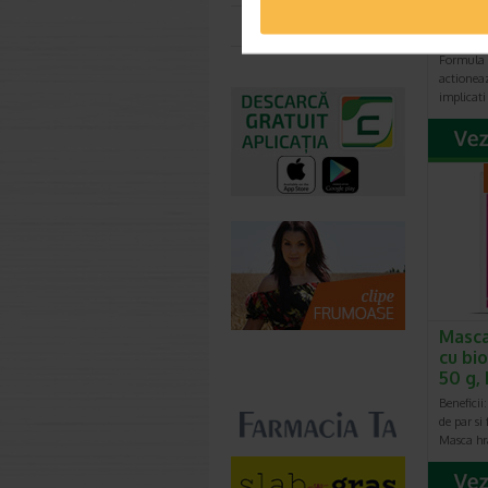
100 m
Toate farmaciile
Formula 
actioneaz
implicati
Masca
cu bio
50 g,
Beneficii:
de par si
Masca hr