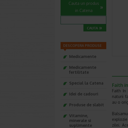
Cauta un produs
in Catena
DESCOPERA PRODUSE
Medicamente
Medicamente
fertilitate
Special la Catena
Faith i
Faith In
Idei de cadouri
naturii f
au o ori
Produse de slabit
Balsamul
Vitamine,
explozie
minerale si
zilei. A
suplimente