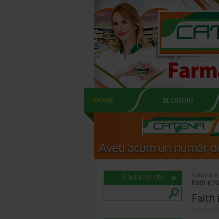
HOME
BLOGURI
Catena
Cauta pe site
Faith in 
Faith