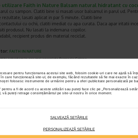
utilizare Faith in Nature Balsam natural hidratant cu coc
parul cu sampon. Clatiti bine si masati usor balsamul in parul ud. Pent
rezultate, lasati aplicat in par 5 minute. Clatiti bine
contactului cu ochii, clatiti imediat cu apa curata. Daca apar iritatii inc
iti produsul. Nu lasati la indemana copiilor.
abil, recipient produs din material reciclat.
tor:
FAITH IN NATURE
et te asteptam in cea mai apropiata farmacie Catena
necesare pentru funcționarea acestui site web, folosim cookie-uri care ne ajută să î
I PRODUSE DIN ACEEASI CATEGORIE
 în care funcționează site-ul, de exemplu, făcând rezultatele să fie mai exacte în caz
 noștri folosesc instrumente de urmărire pentru a oferi publicitate personalizată pe ba
 pentru a fi de acord cu aceste utilizări sau puteți face clic pe „Personalizează setăr
 Preț întreg:
105.40
-20% Preț întreg:
92,70 Lei
Plătești 2, pr
ial, vă puteți retrage consimțământul pe site-ul nostru în orice moment.
Lei
Preț redus: 74.16 Lei
Preț redus: 63.24 Lei
SALVEAZĂ SETĂRILE
PERSONALIZEAZĂ SETĂRILE
l DS sampon,
Ducray sampon
Masca cu biotin