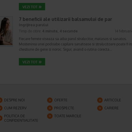
7 beneficii ale utilizarii balsamului de par
Ingrijirea parului
Timp de citire:
4 minute, 4 secunde
14 februar
Fiecare femeie viseaza sa aiba parul stralucitor, matasos si sanatos.
Mostenirea unei podoabe capilare sanatoase si stralucitoare poate fi i
chestiune de gene si noroc. Sigur, avand o rutina corecta…
DESPRE NOI
OFERTE
ARTICOLE
CUM REZERV
PROSPECTE
CARIERE
POLITICA DE
TOATE MARCILE
CONFIDENTIALITATE