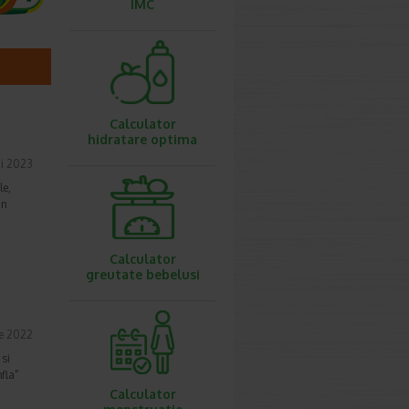
IMC
Calculator
hidratare optima
i 2023
le,
in
Calculator
greutate bebelusi
ie 2022
 si
mfla”
Calculator