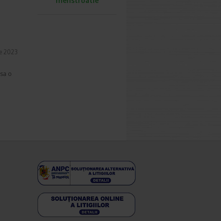
menstruatie
ie 2023
nsa o