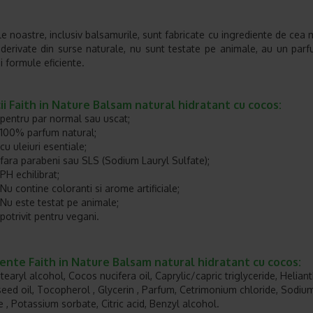
e noastre, inclusiv balsamurile, sunt fabricate cu ingrediente de cea m
, derivate din surse naturale, nu sunt testate pe animale, au un pa
i formule eficiente.
ii Faith in Nature Balsam natural hidratant cu cocos:
pentru par normal sau uscat;
100% parfum natural;
cu uleiuri esentiale;
fara parabeni sau SLS (Sodium Lauryl Sulfate);
PH echilibrat;
Nu contine coloranti si arome artificiale;
Nu este testat pe animale;
potrivit pentru vegani.
ente Faith in Nature Balsam natural hidratant cu cocos:
tearyl alcohol, Cocos nucifera oil, Caprylic/capric triglyceride, Helian
eed oil, Tocopherol , Glycerin , Parfum, Cetrimonium chloride, Sodiu
 , Potassium sorbate, Citric acid, Benzyl alcohol.