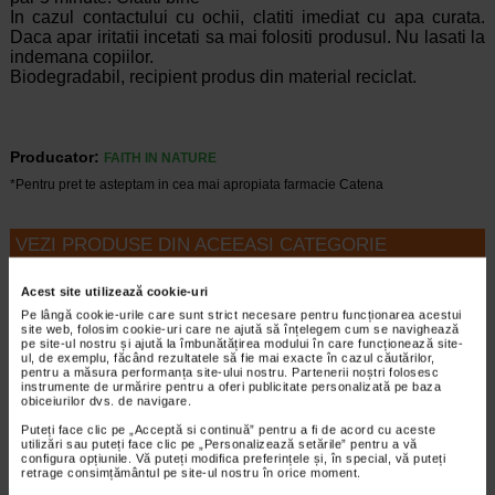
In cazul contactului cu ochii, clatiti imediat cu apa curata.
Daca apar iritatii incetati sa mai folositi produsul. Nu lasati la
indemana copiilor.
Biodegradabil, recipient produs din material reciclat.
Producator:
FAITH IN NATURE
*Pentru pret te asteptam in cea mai apropiata farmacie Catena
VEZI PRODUSE DIN ACEEASI CATEGORIE
-40% Preț întreg:
105.40 Lei
-20% Preț întreg:
92,70 Lei
Acest site utilizează cookie-uri
Preț redus: 63.24 Lei
Preț redus: 74.16 Lei
Pe lângă cookie-urile care sunt strict necesare pentru funcționarea acestui
site web, folosim cookie-uri care ne ajută să înțelegem cum se navighează
pe site-ul nostru și ajută la îmbunătățirea modului în care funcționează site-
ul, de exemplu, făcând rezultatele să fie mai exacte în cazul căutărilor,
pentru a măsura performanța site-ului nostru. Partenerii noștri folosesc
instrumente de urmărire pentru a oferi publicitate personalizată pe baza
obiceiurilor dvs. de navigare.
Puteți face clic pe „Acceptă si continuă” pentru a fi de acord cu aceste
utilizări sau puteți face clic pe „Personalizează setările” pentru a vă
Kelual DS sampon, 100 ml,
Ducray sampon Anaphase
configura opțiunile. Vă puteți modifica preferințele și, în special, vă puteți
retrage consimțământul pe site-ul nostru în orice moment.
Ducray
Plus 200 ml