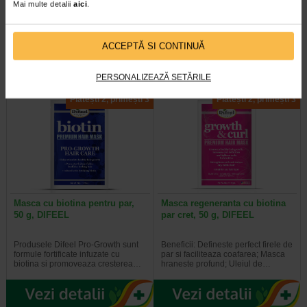
Mai multe detalii
aici
.
Formula sa de curatare actioneaza
Ducray sampon Anaphase Plus
asupra factorilor implicati in aparitia
este un sampon impotriva caderii
cazurilor recurente de matreata…
parului, cu efect fortifiant si de…
ACCEPTĂ SI CONTINUĂ
PERSONALIZEAZĂ SETĂRILE
Plătești 2, primești 3
Plătești 2, primești 3
Masca cu biotina pentru par,
Masca regeneranta cu biotina
50 g, DIFEEL
par cret, 50 g, DIFEEL
Produsele Difeel Pro-Growth sunt
Beneficii: Defineste perfect firele de
formule fortificate infuzate cu
par si faciliteaza coafarea; Masca
biotina si promoveaza cresterea…
hraneste profund; Uleiul de…