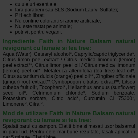
cu uleiuri esentiale;
fara parabeni sau SLS (Sodium Lauryl Sulfate);
PH echilibrat;
Nu contine coloranti si arome artificiale;
Nu este testat pe animale;
potrivit pentru vegani.
Ingrediente Faith in Nature Balsam natural
revigorant cu lamaie si tea tree:
Aqua (Water), Cetearyl alcohol*, Caprylic/capric triglyceride*,
Citrus limon peel extract / Citrus medica limonum (lemon)
peel extract**, Citrus limon peel oil / Citrus medica limonum
(lemon) peel oil*, Melaleuca alternifolia (tea tree) leaf oil*,
Citrus aurantium dulcis (orange) peel oil**, Zingiber officinale
(ginger) root extract**,Cymbopogon citratus extract**, Litsea
cubeba fruit oil*, Tocopherol*, Helianthus annuus (sunflower)
seed oil*, Cetrimonium chloride*, Sodium benzoate,
Potassium sorbate, Citric acid*, Curcumin CI 75300*,
Limoneneº, Citralº.
Mod de utilizare Faith in Nature Balsam natural
revigorant cu lamaie si tea tree:
Spalati parul cu sampon. Clatiti bine si masati usor balsamul
in parul ud. Pentru cele mai bune rezultate, lasati aplicat in
par 5 minute. Clatiti bine