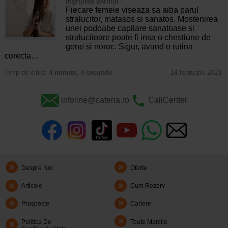
Ingrijirea parului
Fiecare femeie viseaza sa aiba parul
stralucitor, matasos si sanatos. Mostenirea
unei podoabe capilare sanatoase si
stralucitoare poate fi insa o chestiune de
gene si noroc. Sigur, avand o rutina
corecta…
Timp de citire:
4 minute, 4 secunde
14 februarie 2023
infoline@catena.ro
CallCenter
Despre Noi
Oferte
Articole
Cum Rezerv
Prospecte
Cariere
Politica De
Toate Marcile