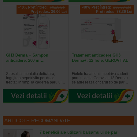
-40% Preț întreg:
60,10 Lei
-40% Preț întreg:
130,60 Lei
Preț redus: 36.06 Lei
Preț redus: 78,36 Lei
GH3 Derma + Sampon
Tratament anticadere GH3
anticadere, 200 ml…
Derma+, 12 fiole, GEROVITAL
Stresul, alimentatia deficitara,
Fiolele tratament impotriva caderii
ingrijirea nepotrivita pot duce
parului de la Gerovital H3 Derma+
treptat, in timp, la caderea parului…
se adreseaza oricarui tip de par…
ARTICOLE RECOMANDATE
7 beneficii ale utilizarii balsamului de par