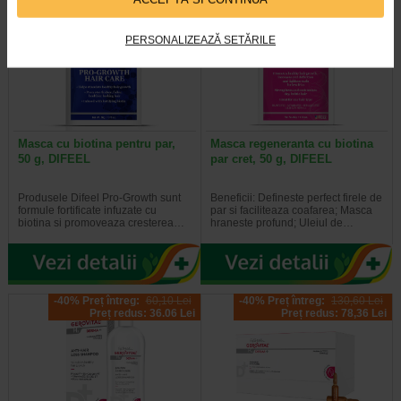
Plătești 2, primești 3
Plătești 2, primești 3
PERSONALIZEAZĂ SETĂRILE
Masca cu biotina pentru par,
Masca regeneranta cu biotina
50 g, DIFEEL
par cret, 50 g, DIFEEL
Produsele Difeel Pro-Growth sunt
Beneficii: Defineste perfect firele de
formule fortificate infuzate cu
par si faciliteaza coafarea; Masca
biotina si promoveaza cresterea…
hraneste profund; Uleiul de…
-40% Preț întreg:
60,10 Lei
-40% Preț întreg:
130,60 Lei
Preț redus: 36.06 Lei
Preț redus: 78,36 Lei