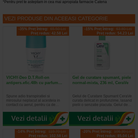
*Pentru pret te asteptam in cea mai apropiata farmacie Catena
VEZI PRODUSE DIN ACEEASI CATEGORIE
-35% Preț întreg:
65.50 Lei
-15% Preț întreg:
63.80 Lei
Preț redus: 42.58 Lei
Preț redus: 54.23 Lei
VICHY-Deo D.T.Roll-on
Gel de curatare spumant, piele
antipers.efic.48h cu parfum…
normal-mixta, 236 ml, CeraVe
Spune adio transpiratiei si
Gelul de Curatare Spumant CeraVe
mirosului neplacut al acesteia in
curata delicat in profunzime, lasand
contact cu aerul, pentru ca de…
pielii o senzatie placuta. Gelul de…
-14% Preț întreg:
119.70 Lei
-20% Preț întreg:
106.30 Lei
Preț redus: 102.58 Lei
Preț redus: 85.04 Lei