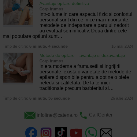
Avantaje epilare definitiva
Corp frumos
Intr-o lume in care aspectul fizic si confortul
personal sunt din ce in ce mai importante,
metodele de indepartare a parului nedorit
au evoluat semnificativ. Doua dintre cele
mai populare optiuni sunt…
Timp de citire:
6 minute, 4 secunde
16 mai 2024
Metode de epilare – avantaje si dezavantaje
Corp frumos
In era moderna a frumusetii si ingrijirii
personale, exista o varietate de metode de
epilare disponibile pentru a obtine o piele
neteda si catifelata. De la tehnici
traditionale precum barbieritul si…
Timp de citire:
6 minute, 56 secunde
26 iulie 2024
infoline@catena.ro
CallCenter