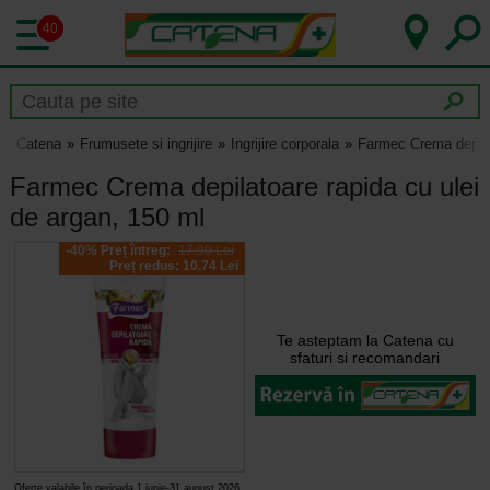
40
Catena
Frumusete si ingrijire
Ingrijire corporala
Farmec Crema depilat
Farmec Crema depilatoare rapida cu ulei
de argan, 150 ml
-40% Preț întreg:
17.90 Lei
Preț redus: 10.74 Lei
Te asteptam la Catena cu
sfaturi si recomandari
Oferte valabile în perioada 1 iunie-31 august 2026,