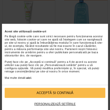
Acest site utilizează cookie-uri
Aderma Exomega Control
Atoderm gel de dus, 1l,
Pe lângă cookie-urile care sunt strict necesare pentru funcționarea acestui
Crema 200ml
BIODERMA
site web, folosim cookie-uri care ne ajută să înțelegem cum se navighează
pe site-ul nostru și ajută la îmbunătățirea modului în care funcționează site-
ul, de exemplu, făcând rezultatele să fie mai exacte în cazul căutărilor,
Aderma Exomega Control este o
Pielea uscata si sensibila are
pentru a măsura performanța site-ului nostru. Partenerii noștri folosesc
crema pentru piele foarte uscata
nevoie de o ingrijire specifica, chiar
instrumente de urmărire pentru a oferi publicitate personalizată pe baza
sau cu tendinta atopica. Contine…
si la dus, unde ingredientele…
obiceiurilor dvs. de navigare.
Puteți face clic pe „Acceptă si continuă” pentru a fi de acord cu aceste
utilizări sau puteți face clic pe „Personalizează setările” pentru a vă
configura opțiunile. Vă puteți modifica preferințele și, în special, vă puteți
retrage consimțământul pe site-ul nostru în orice moment.
-35% Preț întreg:
63.60 Lei
-14% Preț întreg:
136,60 Lei
Mai multe detalii
aici
.
Preț redus: 41.34 Lei
Preț redus: 117.09 Lei
ACCEPTĂ SI CONTINUĂ
PERSONALIZEAZĂ SETĂRILE