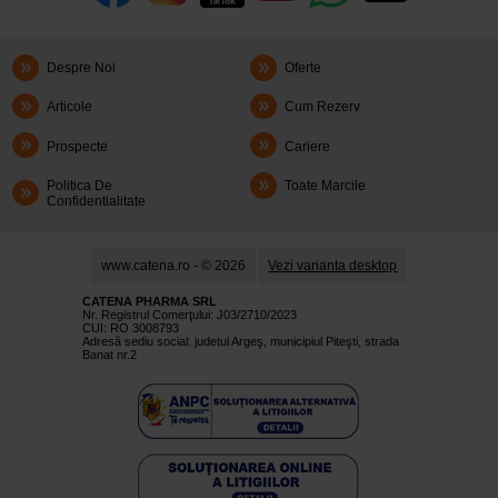
Despre Noi
Oferte
Articole
Cum Rezerv
Prospecte
Cariere
Politica De
Toate Marcile
Confidentialitate
www.catena.ro - © 2026
Vezi varianta desktop
CATENA PHARMA SRL
Nr. Registrul Comerţului: J03/2710/2023
CUI: RO 3008793
Adresă sediu social: judetul Argeş, municipiul Piteşti, strada
Banat nr.2