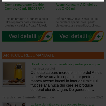
Crema reparatoare Cicabio
Avene Xeracalm A.D. ulei de
Creme+, 40 ml, BIODERMA
dus X 400 ml
Este un produs de ingrijire a pielii
Avène XeraCalm A.D este un ulei
ultra-reparator care calmeaza si
de curatare special creat pentru
previne cicatricile. Poate fi folosit…
pielea uscata a sugarilor, copiilor…
ARTICOLE RECOMANDATE
Uleiul de argan si beneficiile pentru piele si par
Ingrijirea parului
Cu toate ca pare incredibil, in nordul Africii,
caprele se urca in copaci doar pentru a
manca aceste fructe! In interiorul micului
fruct se afla nuca din care se produce
celebrul ulei de argan. De generatii,…
Timp de citire:
6 minute, 12 secunde
25 iunie 2022
Epilare definitiva versus epilare temporara.