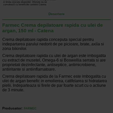
in limita stocului disponibil. Ofertele nu se
cumulează cu beneficiile cardului Catena.
Descriere
Farmec Crema depilatoare rapida cu ulei de
argan, 150 ml - Catena
Crema depilatoare rapida conceputa special pentru
indepartarea parului nedorit de pe picioare, brate, axila si
zona bikinilor.
Crema depilatoare rapida cu ulei de argan este imbogatita
cu extract de musetel, Omega-6 si Boswellia serrata si are
proprietati dezinfectante, antiseptice, antimicrobiene,
antiiritante si antiinflamatoare.
Crema depilatoare rapida de la Farmec este imbogatita cu
ulei de argan benefic in emolierea, catifelarea si hidratarea
pielii. Indeparteaza si firele de par foarte scurt cu o actiune
de 3 minute.
Producator:
FARMEC