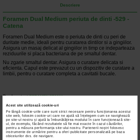
Descriere
Foramen Dual Medium periuta de dinti -529 -
Catena
Foramen Dual Medium este o periuta de dinti cu peri de
duritate medie, ideali pentru curatarea dintilor si a gingiilor.
Asigura un masaj delicat al gingiilor in timp ce indeparteaza
reziduurile si placa bacteriana de pe smaltul dentar.
Nu zgarie smaltul dentar. Asigura o curatare delicata si
eficienta. Capul este prevazut cu un dispozitiv de curatare a
limbii, pentru o curatare completa a cavitatii bucale.
Producator:
FORAMEN SPANIA
*Pentru pret te asteptam in cea mai apropiata farmacie Catena
Acest site utilizează cookie-uri
Pe lângă cookie-urile care sunt strict necesare pentru funcționarea acestui
ARTICOLE RECOMANDATE
site web, folosim cookie-uri care ne ajută să înțelegem cum se navighează
pe site-ul nostru și ajută la îmbunătățirea modului în care funcționează site-
ul, de exemplu, făcând rezultatele să fie mai exacte în cazul căutărilor,
Eruptia dentara. Tot ce trebuie sa stii despre
pentru a măsura performanța site-ului nostru. Partenerii noștri folosesc
instrumente de urmărire pentru a oferi publicitate personalizată pe baza
aparitia primilor dinti la copii
obiceiurilor dvs. de navigare.
Dezvoltare si crestere