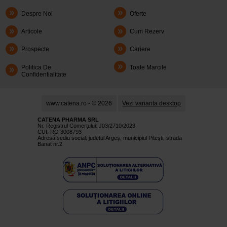
Despre Noi
Oferte
Articole
Cum Rezerv
Prospecte
Cariere
Politica De
Toate Marcile
Confidentialitate
www.catena.ro - © 2026
Vezi varianta desktop
CATENA PHARMA SRL
Nr. Registrul Comerţului: J03/2710/2023
CUI: RO 3008793
Adresă sediu social: judetul Argeş, municipiul Piteşti, strada
Banat nr.2