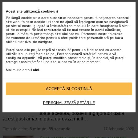
*Pentru pret te asteptam in cea mai apropiata farmacie Catena
Acest site utilizează cookie-uri
ARTICOLE RECOMANDATE
Pe lângă cookie-urile care sunt strict necesare pentru funcționarea acestui
site web, folosim cookie-uri care ne ajută să înțelegem cum se navighează
pe site-ul nostru și ajută la îmbunătățirea modului în care funcționează site-
Apa de gura - alegere si beneficii
ul, de exemplu, făcând rezultatele să fie mai exacte în cazul căutărilor,
Igiena dentara
pentru a măsura performanța site-ului nostru. Partenerii noștri folosesc
instrumente de urmărire pentru a oferi publicitate personalizată pe baza
Stiati ca aproximativ 60% dintre problemele
obiceiurilor dvs. de navigare.
dentare ar putea fi prevenite cu usurinta
prin igiena orala corecta, din care apa de
Puteți face clic pe „Acceptă si continuă” pentru a fi de acord cu aceste
utilizări sau puteți face clic pe „Personalizează setările” pentru a vă
gura ar trebui sa faca parte? In ultimii ani,
configura opțiunile. Vă puteți modifica preferințele și, în special, vă puteți
apa de gura a devenit nelipsita…
retrage consimțământul pe site-ul nostru în orice moment.
Mai multe detalii
aici
.
Timp de citire:
5 minute, 32 secunde
20 ianuarie 2026
Gust amar in gura? Aflati despre afectiunile care
l-ar putea cauza
ACCEPTĂ SI CONTINUĂ
Igiena dentara
Multi oameni au un gust amar in gura dupa
ce mananca alimente picante sau acre,
PERSONALIZEAZĂ SETĂRILE
insa acest lucru poate fi absolut normal. Cu
toate acestea, poate fi ingrijorator daca
acest gust amar in gura dureaza mult…
Timp de citire:
5 minute, 55 secunde
17 februarie 2026