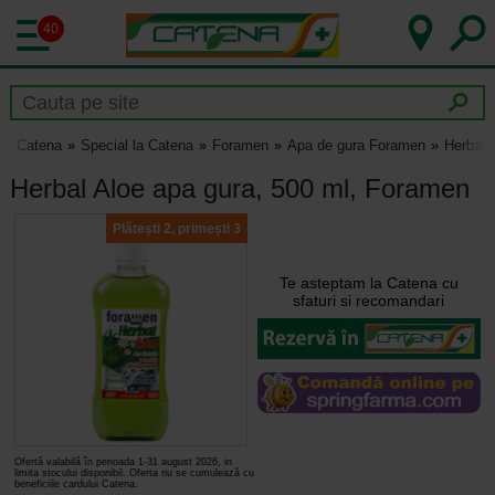
40
Catena
Special la Catena
Foramen
Apa de gura Foramen
Herbal 
Herbal Aloe apa gura, 500 ml, Foramen
Plătești 2, primești 3
Te asteptam la Catena cu
sfaturi si recomandari
Ofertă valabilă în perioada 1-31 august 2026, in
limita stocului disponibil. Oferta nu se cumulează cu
beneficiile cardului Catena.