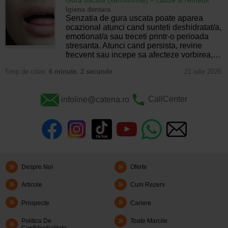
Gura uscata (xerostomie) – cauze si remedii
Igiena dentara
Senzatia de gura uscata poate aparea
ocazional atunci cand sunteti deshidratat/a,
emotionat/a sau treceti printr-o perioada
stresanta. Atunci cand persista, revine
frecvent sau incepe sa afecteze vorbirea,…
Timp de citire:
6 minute, 2 secunde
21 iulie 2026
infoline@catena.ro
CallCenter
Despre Noi
Oferte
Articole
Cum Rezerv
Prospecte
Cariere
Politica De
Toate Marcile
Confidentialitate