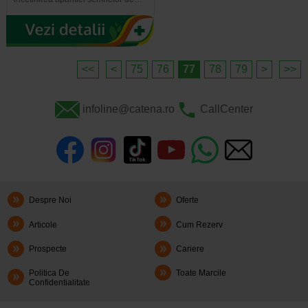
<<
<
75
76
77
78
79
>
>>
infoline@catena.ro
CallCenter
Despre Noi
Oferte
Articole
Cum Rezerv
Prospecte
Cariere
Politica De
Toate Marcile
Confidentialitate