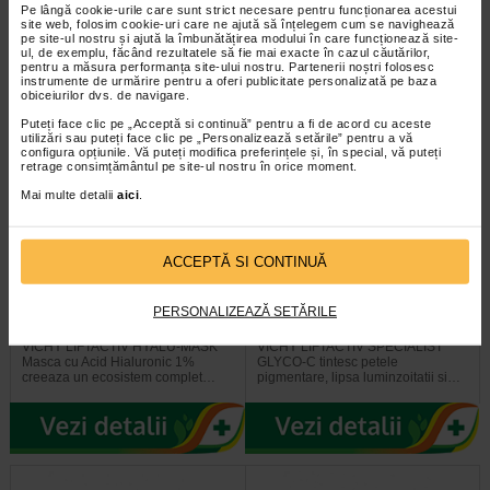
Pe lângă cookie-urile care sunt strict necesare pentru funcționarea acestui
ingrijirii tenului normal…
delicatete de pielea uscata…
site web, folosim cookie-uri care ne ajută să înțelegem cum se navighează
pe site-ul nostru și ajută la îmbunătățirea modului în care funcționează site-
ul, de exemplu, făcând rezultatele să fie mai exacte în cazul căutărilor,
pentru a măsura performanța site-ului nostru. Partenerii noștri folosesc
instrumente de urmărire pentru a oferi publicitate personalizată pe baza
obiceiurilor dvs. de navigare.
Puteți face clic pe „Acceptă si continuă” pentru a fi de acord cu aceste
utilizări sau puteți face clic pe „Personalizează setările” pentru a vă
configura opțiunile. Vă puteți modifica preferințele și, în special, vă puteți
retrage consimțământul pe site-ul nostru în orice moment.
Mai multe detalii
aici
.
ACCEPTĂ SI CONTINUĂ
VICHY LIFTACTIV HYALU-
VICHY LIFTACTIV SPECIALIST
MASK Masca cu Acid…
GLYCO-C fiole peeling 10*2 ml
PERSONALIZEAZĂ SETĂRILE
VICHY LIFTACTIV HYALU-MASK
VICHY LIFTACTIV SPECIALIST
Masca cu Acid Hialuronic 1%
GLYCO-C tintesc petele
creeaza un ecosistem complet…
pigmentare, lipsa luminzoitatii si…