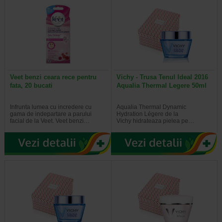
elasticitatea mult mai repede decat tenul normal. O rutina
corecta de ingrijire a acestui tip de ten pune accent pe
hidratarea tesuturilor dar si pe refacerea barierei lipidice a
acesteia.
Ingrijirea tenului – zona din jurul ochilor
Zona din jurul ochilor este caracterizata de o piele sensibila
si fragila si, de aceea, este locul unde apar, de obicei,
Veet benzi ceara rece pentru
Vichy - Trusa Tenul Ideal 2016
primele riduri. Pe langa hidratare si emoliere, acesta zona
fata, 20 bucati
Aqualia Thermal Legere 50ml
are nevoie de ingrijire antirid specifica dar si de produse
care pot contribui la diminuarea cearcanelor sau a pungilor
Infrunta lumea cu incredere cu
Aqualia Thermal Dynamic
de sub ochi.
gama de indepartare a parului
Hydration Légere de la
facial de la Veet. Veet benzi…
Vichy hidrateaza pielea pe…