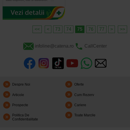
<<
<
73
74
75
76
77
>
>>
infoline@catena.ro
CallCenter
Despre Noi
Oferte
Articole
Cum Rezerv
Prospecte
Cariere
Politica De
Toate Marcile
Confidentialitate