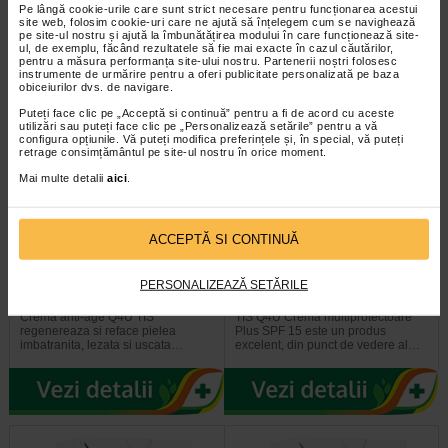
Pe lângă cookie-urile care sunt strict necesare pentru funcționarea acestui
exceptia prematurilor), copii…
pentru toate categoriile de varsta…
site web, folosim cookie-uri care ne ajută să înțelegem cum se navighează
pe site-ul nostru și ajută la îmbunătățirea modului în care funcționează site-
ul, de exemplu, făcând rezultatele să fie mai exacte în cazul căutărilor,
pentru a măsura performanța site-ului nostru. Partenerii noștri folosesc
instrumente de urmărire pentru a oferi publicitate personalizată pe baza
obiceiurilor dvs. de navigare.
Puteți face clic pe „Acceptă si continuă” pentru a fi de acord cu aceste
utilizări sau puteți face clic pe „Personalizează setările” pentru a vă
configura opțiunile. Vă puteți modifica preferințele și, în special, vă puteți
retrage consimțământul pe site-ul nostru în orice moment.
Mai multe detalii
aici
.
ACCEPTĂ SI CONTINUĂ
TIS Q4U Crema anti-age, 50 ml
TIS Q4U Crema
multiprotectoare Plus SPF…
PERSONALIZEAZĂ SETĂRILE
Crema anti-age Q4U TIS
TIS Q4U Crema multiprotectoare
regenereaza si reface pielea
Plus SPF 15 este un produs
imbatranita, lezata si uscata…
excelent, din punct de vedere al…