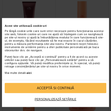
Acest site utilizează cookie-uri
Pe lângă cookie-urile care sunt strict necesare pentru funcționarea acestui
site web, folosim cookie-uri care ne ajută să înțelegem cum se navighează
pe site-ul nostru și ajută la îmbunătățirea modului în care funcționează site-
WELLA Invigo Color Recharge
WELLA Invigo Enrich Wonder
ul, de exemplu, făcând rezultatele să fie mai exacte în cazul căutărilor,
Warm Red Balsam, 200 ml
Balm, 150 ml
pentru a măsura performanța site-ului nostru. Partenerii noștri folosesc
instrumente de urmărire pentru a oferi publicitate personalizată pe baza
obiceiurilor dvs. de navigare.
WELLA Invigo Color Recharge
WELLA Invigo Enrich Wonder Balm
Puteți face clic pe „Acceptă si continuă” pentru a fi de acord cu aceste
Warm Red este un tratament
este un tratament Leave-in pentru
utilizări sau puteți face clic pe „Personalizează setările” pentru a vă
expres ce improspateaza si…
par uscat. Beneficii WELLA…
configura opțiunile. Vă puteți modifica preferințele și, în special, vă puteți
retrage consimțământul pe site-ul nostru în orice moment.
Mai multe detalii
aici
.
ACCEPTĂ SI CONTINUĂ
PERSONALIZEAZĂ SETĂRILE