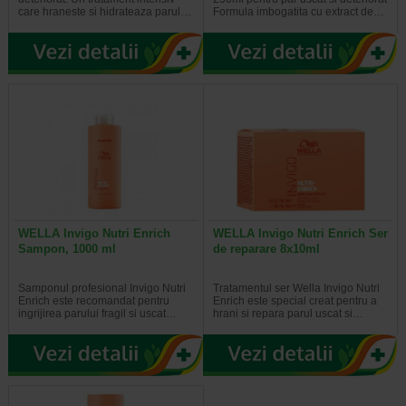
care hraneste si hidrateaza parul…
Formula imbogatita cu extract de…
WELLA Invigo Nutri Enrich
WELLA Invigo Nutri Enrich Ser
Sampon, 1000 ml
de reparare 8x10ml
Samponul profesional Invigo Nutri
Tratamentul ser Wella Invigo Nutri
Enrich este recomandat pentru
Enrich este special creat pentru a
ingrijirea parului fragil si uscat…
hrani si repara parul uscat si…