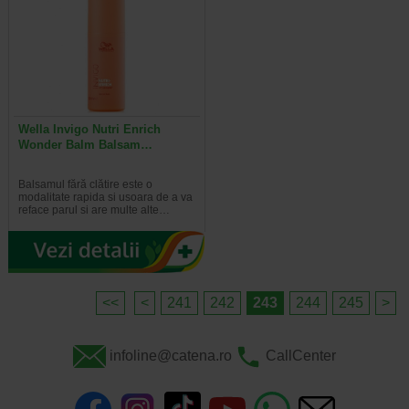
Wella Invigo Nutri Enrich
Wonder Balm Balsam…
Balsamul fără clătire este o
modalitate rapida si usoara de a va
reface parul si are multe alte…
<<
<
241
242
243
244
245
>
infoline@catena.ro
CallCenter