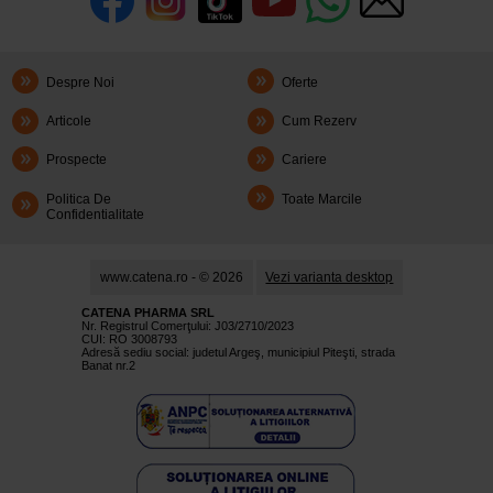
Despre Noi
Oferte
Articole
Cum Rezerv
Prospecte
Cariere
Politica De
Toate Marcile
Confidentialitate
www.catena.ro - © 2026
Vezi varianta desktop
CATENA PHARMA SRL
Nr. Registrul Comerţului: J03/2710/2023
CUI: RO 3008793
Adresă sediu social: judetul Argeş, municipiul Piteşti, strada
Banat nr.2