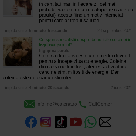
in cantitati mari in fiecare zi, cel mai
probabil va confruntati cu alopecie (caderea
parului), acesta fiind un motiv intemeiat
pentru care ar trebui sa luati…
Timp de citire:
6 minute, 6 secunde
23 septembrie 2021
Ce spun specialistii despre beneficiile cofeinei in
ingrijirea parului?
Ingrijirea parului
Cofeina din cafea este un remediu dovedit
pentru a incepe ziua cu energie. Cofeina
din cafea ne tine treji, alerti si activi atunci
cand ne simtim lipsiti de energie. Dar,
cofeina este nu doar un stimulent…
Timp de citire:
4 minute, 20 secunde
2 iunie 2021
infoline@catena.ro
CallCenter