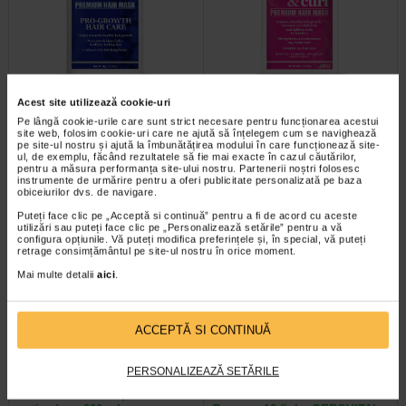
Masca cu biotina pentru par,
Masca regeneranta cu biotina
Acest site utilizează cookie-uri
50 g, DIFEEL
par cret, 50 g, DIFEEL
Pe lângă cookie-urile care sunt strict necesare pentru funcționarea acestui
site web, folosim cookie-uri care ne ajută să înțelegem cum se navighează
pe site-ul nostru și ajută la îmbunătățirea modului în care funcționează site-
Produsele Difeel Pro-Growth sunt
Beneficii: Defineste perfect firele de
ul, de exemplu, făcând rezultatele să fie mai exacte în cazul căutărilor,
formule fortificate infuzate cu
par si faciliteaza coafarea; Masca
pentru a măsura performanța site-ului nostru. Partenerii noștri folosesc
biotina si promoveaza cresterea…
hraneste profund; Uleiul de…
instrumente de urmărire pentru a oferi publicitate personalizată pe baza
obiceiurilor dvs. de navigare.
Puteți face clic pe „Acceptă si continuă” pentru a fi de acord cu aceste
utilizări sau puteți face clic pe „Personalizează setările” pentru a vă
configura opțiunile. Vă puteți modifica preferințele și, în special, vă puteți
retrage consimțământul pe site-ul nostru în orice moment.
-40% Preț întreg:
60,10 Lei
-40% Preț întreg:
130,60 Lei
Preț redus: 36.06 Lei
Preț redus: 78,36 Lei
Mai multe detalii
aici
.
ACCEPTĂ SI CONTINUĂ
PERSONALIZEAZĂ SETĂRILE
GH3 Derma + Sampon
Tratament anticadere GH3