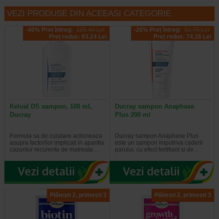
VEZI PRODUSE DIN ACEEASI CATEGORIE
-40% Preț întreg:
105.40 Lei
-20% Preț întreg:
92,70 Lei
Preț redus: 63.24 Lei
Preț redus: 74.16 Lei
Kelual DS sampon, 100 ml,
Ducray sampon Anaphase
Ducray
Plus 200 ml
Formula sa de curatare actioneaza
Ducray sampon Anaphase Plus
asupra factorilor implicati in aparitia
este un sampon impotriva caderii
cazurilor recurente de matreata…
parului, cu efect fortifiant si de…
Plătești 2, primești 3
Plătești 2, primești 3