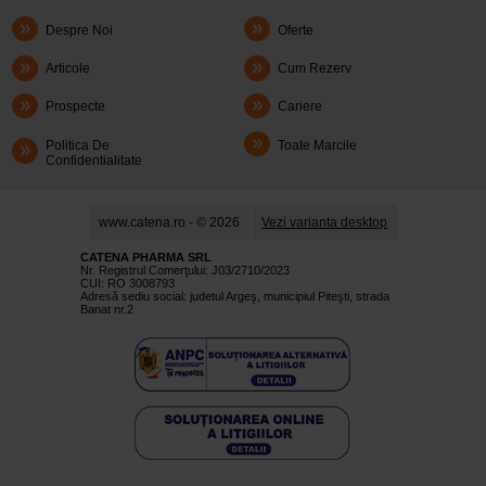
Despre Noi
Oferte
Articole
Cum Rezerv
Prospecte
Cariere
Politica De
Toate Marcile
Confidentialitate
www.catena.ro - © 2026
Vezi varianta desktop
CATENA PHARMA SRL
Nr. Registrul Comerţului: J03/2710/2023
CUI: RO 3008793
Adresă sediu social: judetul Argeş, municipiul Piteşti, strada
Banat nr.2