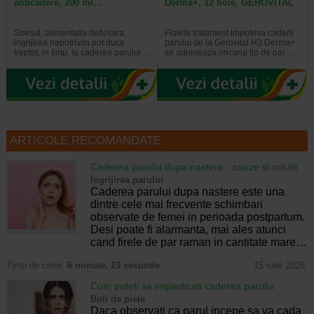
anticadere, 200 ml…
Derma+, 12 fiole, GEROVITAL
Stresul, alimentatia deficitara,
Fiolele tratament impotriva caderii
ingrijirea nepotrivita pot duce
parului de la Gerovital H3 Derma+
treptat, in timp, la caderea parului…
se adreseaza oricarui tip de par…
ARTICOLE RECOMANDATE
Caderea parului dupa nastere - cauze si solutii
Ingrijirea parului
Caderea parului dupa nastere este una
dintre cele mai frecvente schimbari
observate de femei in perioada postpartum.
Desi poate fi alarmanta, mai ales atunci
cand firele de par raman in cantitate mare…
Timp de citire:
6 minute, 23 secunde
15 iulie 2026
Cum puteti sa impiedicati caderea parului
Boli de piele
Daca observati ca parul incepe sa va cada