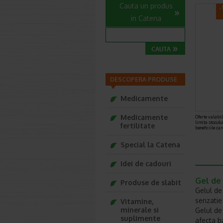
Cauta un produs
-
in Catena
DESCOPERA PRODUSE
Medicamente
Medicamente
Oferte valabile
limita stoculu
fertilitate
beneficiile ca
Special la Catena
Idei de cadouri
Gel de
Produse de slabit
Gelul de
senzatie
Vitamine,
minerale si
Gelul de
suplimente
afecta b