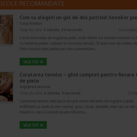
TICOLE RECOMANDATE
Cum sa alegeti un gel de dus potrivit nevoilor pie
Corp frumos
Timp de citire:
5 minute, 54 secunde
4 octombri
Cand vine vorba de ingrijirea pielii, multi dintre noi suntem vinovati ca
cu vederea pielea corpului in favoarea tenului. Si este usor de inteles de
Fata noastra este partea pe care o prezentam…
Curatarea tenului – ghid complet pentru fiecare 
de piele
Ingrijirea tenului
Timp de citire:
6 minute, 11 secunde
21 ma
Curatarea tenului este baza oricarei rutine eficiente de ingrijire a pielii.
Indiferent ca aveti un ten normal, gras, uscat, sensibil, mixt sau un ten 
modul in care il curatati poate influenta…