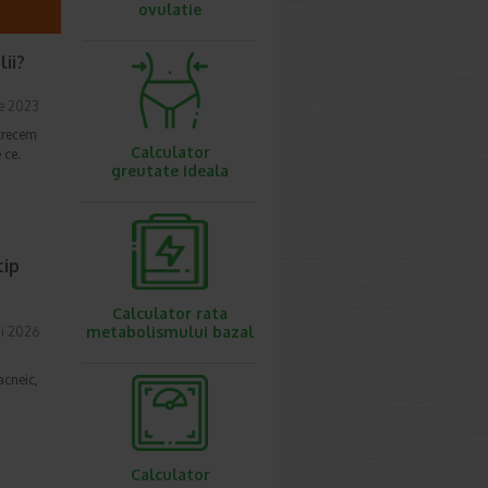
ovulatie
lii?
e 2023
 trecem
Calculator
 ce.
greutate ideala
tip
Calculator rata
metabolismului bazal
i 2026
acneic,
Calculator