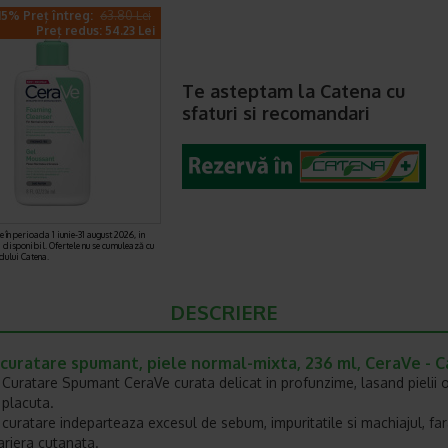
15% Preț întreg:
63.80 Lei
Preț redus: 54.23 Lei
Te asteptam la Catena cu
sfaturi si recomandari
 în perioada 1 iunie-31 august 2026, in
i disponibil. Ofertele nu se cumulează cu
rdului Catena.
DESCRIERE
 curatare spumant, piele normal-mixta, 236 ml, CeraVe - 
 Curatare Spumant CeraVe curata delicat in profunzime, lasand pielii 
 placuta.
 curatare indeparteaza excesul de sebum, impuritatile si machiajul, far
ariera cutanata.