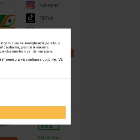
ica,
Instagram
TikTok
3.30 Lei
Whatsapp
4.64 Lei
nțelegem cum se navighează pe site-ul
ul căutărilor, pentru a măsura
za obiceiurilor dvs. de navigare.
CALCULATOARE
ile” pentru a vă configura opțiunile. Vă
e
a
Calculator
sarcina
 dus,
tive,
tectie…
Calculator