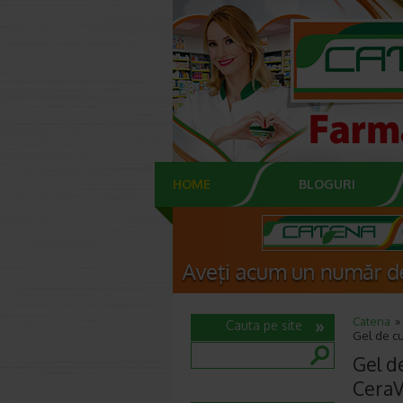
HOME
BLOGURI
Catena
Cauta pe site
Gel de cu
Gel d
Cera