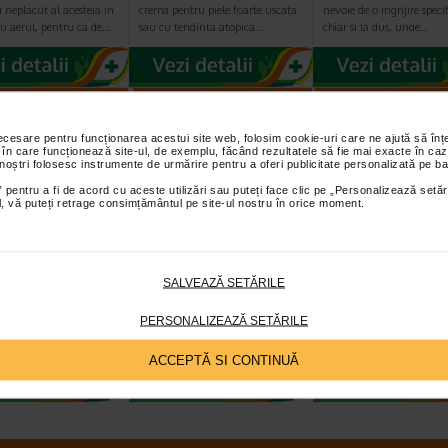
 neplacut al acesteia in
crema pentru piele foarte uscata
nevoie de o ingrijire specif
u aerul, pentru ca de…
sau cu tendinta atopica…
chiar si la dus, unde…
reț întreg:
63.60 Lei
-14% Preț întreg:
136,60 Lei
-20% Preț întreg:
14
Preț redus: 41.34 Lei
Preț redus: 117.09 Lei
Preț redus: 11
necesare pentru funcționarea acestui site web, folosim cookie-uri care ne ajută să î
 în care funcționează site-ul, de exemplu, făcând rezultatele să fie mai exacte în caz
 noștri folosesc instrumente de urmărire pentru a oferi publicitate personalizată pe ba
 pentru a fi de acord cu aceste utilizări sau puteți face clic pe „Personalizează setăr
ial, vă puteți retrage consimțământul pe site-ul nostru în orice moment.
 reparatoare
Avene Xeracalm A.D.
Atoderm Ulei d
io Creme+, 40
ulei de dus X 400 ml
dus, 1l, Bioderm
BIODERMA
SALVEAZĂ SETĂRILE
odus de ingrijire a pielii
Avène XeraCalm A.D este un ulei
Bioderma Atoderm Ulei de
PERSONALIZEAZĂ SETĂRILE
arator care calmeaza si
de curatare special creat pentru
datorita ingredientelor ac
catricile. Poate fi…
pielea uscata a sugarilor…
ofera pielii hidratare, pro
ACCEPTĂ SI CONTINUĂ