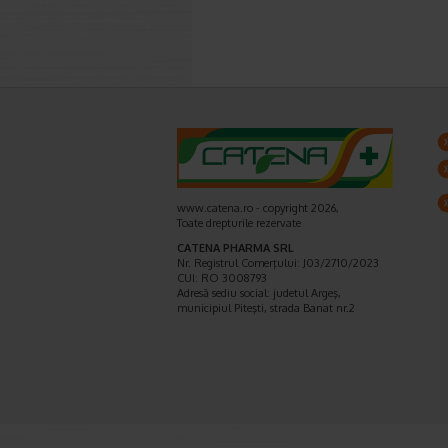
www.catena.ro - copyright 2026,
Toate drepturile rezervate
CATENA PHARMA SRL
Nr. Registrul Comerţului: J03/2710/2023
CUI: RO 3008793
Adresă sediu social: judetul Argeş,
municipiul Piteşti, strada Banat nr.2