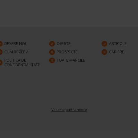
DESPRE NOI
OFERTE
ARTICOLE
CUM REZERV
PROSPECTE
CARIERE
POLITICA DE
TOATE MARCILE
CONFIDENTIALITATE
Varianta pentru mobile