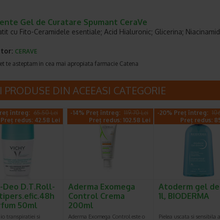
iente Gel de Curatare Spumant CeraVe
tit cu Fito-Ceramidele esentiale; Acid Hialuronic; Glicerina; Niacinamid
tor:
CERAVE
et te asteptam in cea mai apropiata farmacie Catena
I PRODUSE DIN ACEEASI CATEGORIE
reț întreg:
65.50 Lei
-14% Preț întreg:
119.70 Lei
-20% Preț întreg:
106
Preț redus: 42.58 Lei
Preț redus: 102.58 Lei
Preț redus: 8
-Deo D.T.Roll-
Aderma Exomega
Atoderm gel de
tipers.efic.48h
Control Crema
1l, BIODERMA
rfum 50ml
200ml
o transpiratiei si
Aderma Exomega Control este o
Pielea uscata si sensibila 