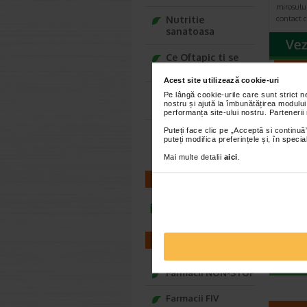
mirosului
Nutritie
contact c
sanatoasa
Ce Oftapic ti se
-35% P
potriveste
Acest site utilizează cookie-uri
Adora – Adorabili
Pe lângă cookie-urile care sunt strict 
nostru și ajută la îmbunătățirea modului
din prima clipa
performanța site-ului nostru. Partenerii
Puteți face clic pe „Acceptă si continuă”
Seturi cadou
puteți modifica preferințele și, în spec
Baylis&Harding
Mai multe detalii
aici
.
Crema
CONTACT
Cicab
ml, 
infoline@catena.ro
Este un pr
ultra-rep
previne ci
FARMACII
Farmacii NON-STOP
Farmacii FIV