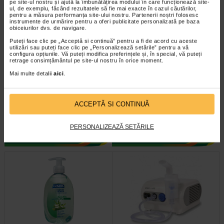
pe site-ul nostru și ajută la îmbunătățirea modului în care funcționează site-
ul, de exemplu, făcând rezultatele să fie mai exacte în cazul căutărilor,
pentru a măsura performanța site-ului nostru. Partenerii noștri folosesc
instrumente de urmărire pentru a oferi publicitate personalizată pe baza
obiceiurilor dvs. de navigare.
Puteți face clic pe „Acceptă si continuă” pentru a fi de acord cu aceste
utilizări sau puteți face clic pe „Personalizează setările” pentru a vă
configura opțiunile. Vă puteți modifica preferințele și, în special, vă puteți
retrage consimțământul pe site-ul nostru în orice moment.
Deodorant Roll-on Delicacy, 50
Dolce Natura Balsam de Par cu
Mai multe detalii
aici
.
ml, GENERA
Pantenol si Matase, 500ml…
• Asigura protectie impotriva
Balsam pentru par cret si ondulat
ACCEPTĂ SI CONTINUĂ
mirosurilor neplacute cauzate de
Genera Dolce Natura - un rasfat pe
transpiratie • …
baza de proteine din matase si…
PERSONALIZEAZĂ SETĂRILE