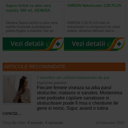
Sapun lichid cu aloe vera
OMRON Nebulizator C28 PLUS
nutritiv, 500 ml, GENERA
Genera Sapun lichid cu aloe vera
OMRON C28 PLUS este un
nutritiv hraneste si protejeaza
nebulizator cu compresor de mare
pielea fragila a mainilor. Are un…
putere, destinat utilizarii atat in…
ARTICOLE RECOMANDATE
7 beneficii ale utilizarii balsamului de par
Ingrijirea parului
Fiecare femeie viseaza sa aiba parul
stralucitor, matasos si sanatos. Mostenirea
unei podoabe capilare sanatoase si
stralucitoare poate fi insa o chestiune de
gene si noroc. Sigur, avand o rutina
corecta…
Timp de citire:
4 minute, 4 secunde
14 februarie 2023