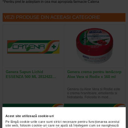
*Pentru pret te asteptam in cea mai apropiata farmacie Catena
VEZI PRODUSE DIN ACEEASI CATEGORIE
Genera Sapun Lichid
Genera crema pentru ten&corp
ESSENZA 500 ML 2812422…
Aloe Vera si Rodie x 160 ml
Genera cu Aloe Vera si Rodie este
o crema hranitoare, emolienta si
hidratanta. Folosita in mod…
Acest site utilizează cookie-uri
Pe lângă cookie-urile care sunt strict necesare pentru funcționarea acestui
Plătești 2, primești 3
Plătești 2, primești 3
site web, folosim cookie-uri care ne ajută să înțelegem cum se navighează