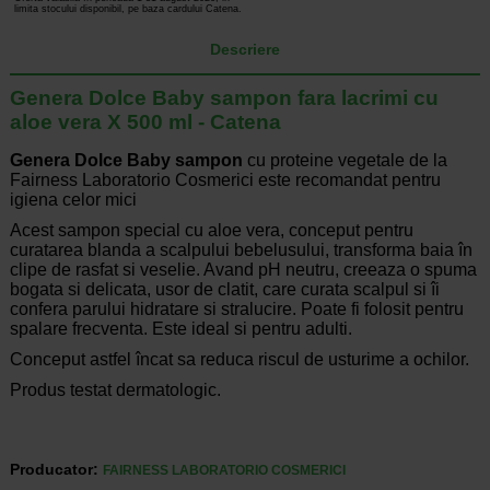
limita stocului disponibil, pe baza cardului Catena.
Descriere
Genera Dolce Baby sampon fara lacrimi cu
aloe vera X 500 ml - Catena
Genera Dolce Baby sampon
cu proteine vegetale de la
Fairness Laboratorio Cosmerici este recomandat pentru
igiena celor mici
Acest sampon special cu aloe vera, conceput pentru
curatarea blanda a scalpului bebelusului, transforma baia în
clipe de rasfat si veselie. Avand pH neutru, creeaza o spuma
bogata si delicata, usor de clatit, care curata scalpul si îi
confera parului hidratare si stralucire. Poate fi folosit pentru
spalare frecventa. Este ideal si pentru adulti.
Conceput astfel încat sa reduca riscul de usturime a ochilor.
Produs testat dermatologic.
Producator:
FAIRNESS LABORATORIO COSMERICI