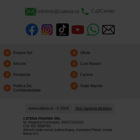
infoline@catena.ro
CallCenter
Despre Noi
Oferte
Articole
Cum Rezerv
Prospecte
Cariere
Politica De
Toate Marcile
Confidentialitate
www.catena.ro - © 2026
Vezi varianta desktop
CATENA PHARMA SRL
Nr. Registrul Comerţului: J03/2710/2023
CUI: RO 3008793
Adresă sediu social: judetul Argeş, municipiul Piteşti, strada
Banat nr.2